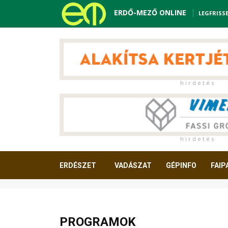
ERDŐ-MEZŐ ONLINE
LEGFRISS
h i r d e t é s
h i r d e t é s
ERDÉSZET
VADÁSZAT
GÉPINFO
FAIP
OLVASNIVALÓ
PROGRAMOK