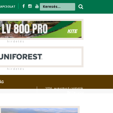
KAPCSOLAT
h i r d e t é s
h i r d e t é s
ÁG
2026. augusztus 6. csütörtök,
Berta
napja