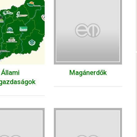
Állami
Magánerdők
gazdaságok