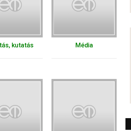
tás, kutatás
Média