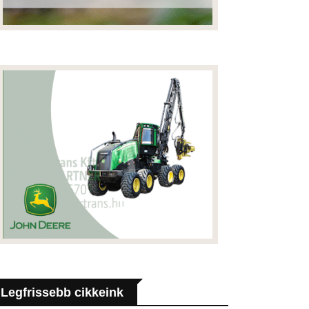
Legfrissebb cikkeink