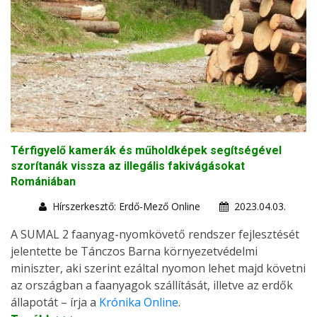
Térfigyelő kamerák és műholdképek segítségével
szorítanák vissza az illegális fakivágásokat
Romániában
Hírszerkesztő: Erdő-Mező Online
2023.04.03.
A SUMAL 2 faanyag-nyomkövető rendszer fejlesztését
jelentette be Tánczos Barna környezetvédelmi
miniszter, aki szerint ezáltal nyomon lehet majd követni
az országban a faanyagok szállítását, illetve az erdők
állapotát – írja a
Krónika Online
.