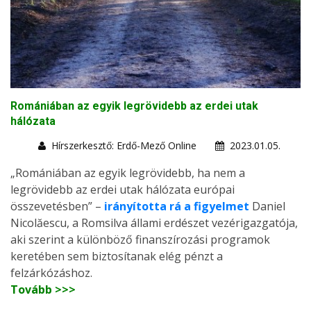
Romániában az egyik legrövidebb az erdei utak
hálózata
Hírszerkesztő: Erdő-Mező Online
2023.01.05.
„Romániában az egyik legrövidebb, ha nem a
legrövidebb az erdei utak hálózata európai
összevetésben” –
irányította rá a figyelmet
Daniel
Nicolăescu, a Romsilva állami erdészet vezérigazgatója,
aki szerint a különböző finanszírozási programok
keretében sem biztosítanak elég pénzt a
felzárkózáshoz.
Tovább >>>