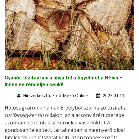
Gyanús tűzifaárusra hívja fel a figyelmet a Nébih –
Innen ne rendeljen senki!
Hírszerkesztő: Erdő-Mező Online
2023.01.11.
Hatósági áron kínálnak Erdélyből származó tűzifát a
tuzifanagyker.hu
oldalon, az alacsony árért cserébe
azonban előre utalást kérnek a vásárlóktól. A
gondosan felépített, tartalmában is megnyerő oldal
hiteles felület látszatát kelti, azon többek között