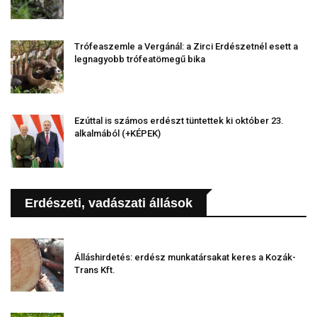
Trófeaszemle a Vergánál: a Zirci Erdészetnél esett a
legnagyobb trófeatömegű bika
Ezúttal is számos erdészt tüntettek ki október 23.
alkalmából (+KÉPEK)
Erdészeti, vadászati állások
Álláshirdetés: erdész munkatársakat keres a Kozák-
Trans Kft.