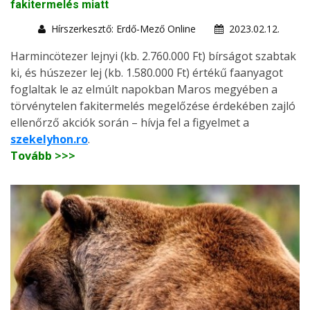
fakitermelés miatt
Hírszerkesztő: Erdő-Mező Online
2023.02.12.
Harmincötezer lejnyi (kb. 2.760.000 Ft) bírságot szabtak
ki, és húszezer lej (kb. 1.580.000 Ft) értékű faanyagot
foglaltak le az elmúlt napokban Maros megyében a
törvénytelen fakitermelés megelőzése érdekében zajló
ellenőrző akciók során – hívja fel a figyelmet a
szekelyhon.ro
.
Tovább >>>