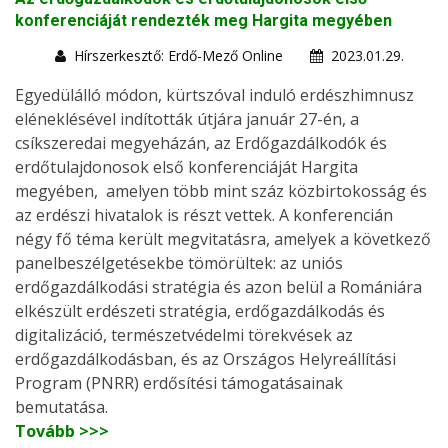
konferenciáját rendezték meg Hargita megyében
Hírszerkesztő: Erdő-Mező Online
2023.01.29.
Egyedülálló módon, kürtszóval induló erdészhimnusz
eléneklésével indították útjára január 27-én, a
csíkszeredai megyeházán, az Erdőgazdálkodók és
erdőtulajdonosok első konferenciáját Hargita
megyében, amelyen több mint száz közbirtokosság és
az erdészi hivatalok is részt vettek. A konferencián
négy fő téma került megvitatásra, amelyek a következő
panelbeszélgetésekbe tömörültek: az uniós
erdőgazdálkodási stratégia és azon belül a Romániára
elkészült erdészeti stratégia, erdőgazdálkodás és
digitalizáció, természetvédelmi törekvések az
erdőgazdálkodásban, és az Országos Helyreállítási
Program (PNRR) erdősítési támogatásainak
bemutatása.
Tovább >>>