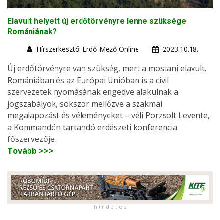
Elavult helyett új erdőtörvényre lenne szüksége
Romániának?
Hírszerkesztő: Erdő-Mező Online
2023.10.18.
Új erdőtörvényre van szükség, mert a mostani elavult.
Romániában és az Európai Unióban is a civil
szervezetek nyomásának engedve alakulnak a
jogszabályok, sokszor mellőzve a szakmai
megalapozást és véleményeket – véli Porzsolt Levente,
a Kommandón tartandó erdészeti konferencia
főszervezője.
Tovább >>>
h i r d e t é s