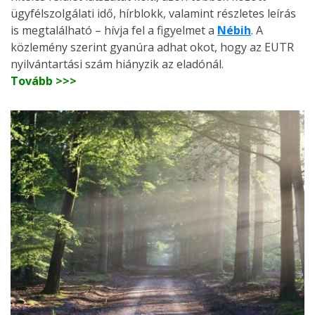
ügyfélszolgálati idő, hírblokk, valamint részletes leírás
is megtalálható – hívja fel a figyelmet a
Nébih
. A
közlemény szerint gyanúra adhat okot, hogy az EUTR
nyilvántartási szám hiányzik az eladónál.
Tovább >>>