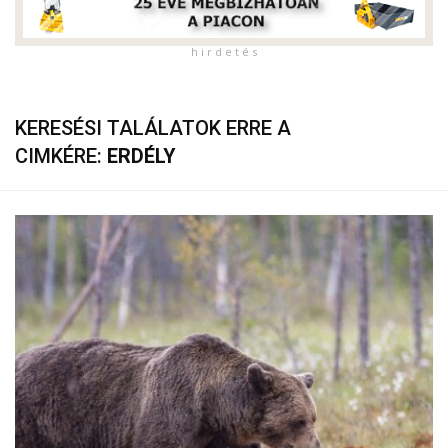
h i r d e t é s
KERESÉSI TALÁLATOK ERRE A
CIMKÉRE:
ERDÉLY