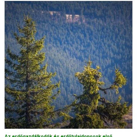
Az erdőgazdálkodók és erdőtulajdonosok első