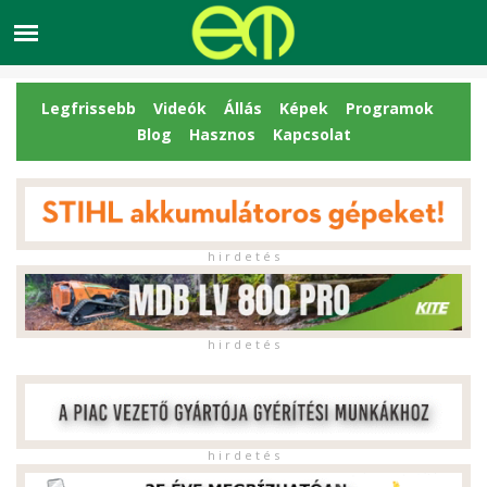
Legfrissebb
Videók
Állás
Képek
Programok
Blog
Hasznos
Kapcsolat
h i r d e t é s
h i r d e t é s
h i r d e t é s