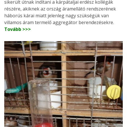
sikerült útnak indítani a kárpátaljai erdész kollégák
részére, akiknek az ország áramellátó rendszerének
háborús kárai miatt jelenleg nagy szükségük van
villamos áram termelő aggregátor berendezésekre.
Tovább >>>