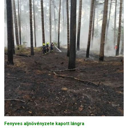
Fenyves aljnövényzete kapott lángra