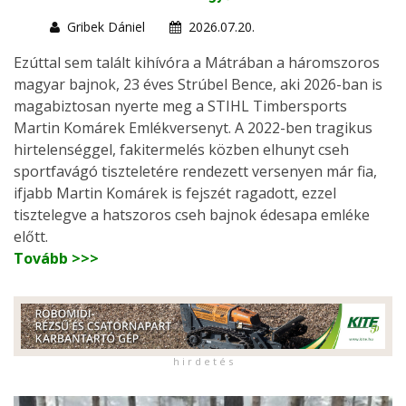
Gribek Dániel
2026.07.20.
Ezúttal sem talált kihívóra a Mátrában a háromszoros
magyar bajnok, 23 éves Strúbel Bence, aki 2026-ban is
magabiztosan nyerte meg a STIHL Timbersports
Martin Komárek Emlékversenyt. A 2022-ben tragikus
hirtelenséggel, fakitermelés közben elhunyt cseh
sportfavágó tiszteletére rendezett versenyen már fia,
ifjabb Martin Komárek is fejszét ragadott, ezzel
tisztelegve a hatszoros cseh bajnok édesapa emléke
előtt.
Tovább >>>
h i r d e t é s