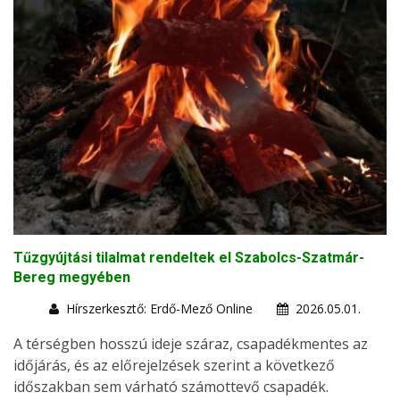
Tűzgyújtási tilalmat rendeltek el Szabolcs-Szatmár-
Bereg megyében
Hírszerkesztő: Erdő-Mező Online
2026.05.01.
A térségben hosszú ideje száraz, csapadékmentes az
időjárás, és az előrejelzések szerint a következő
időszakban sem várható számottevő csapadék.