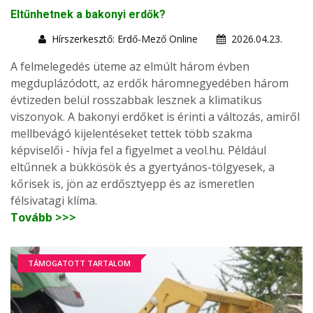
Eltűnhetnek a bakonyi erdők?
Hírszerkesztő: Erdő-Mező Online
2026.04.23.
A felmelegedés üteme az elmúlt három évben
megduplázódott, az erdők háromnegyedében három
évtizeden belül rosszabbak lesznek a klimatikus
viszonyok. A bakonyi erdőket is érinti a változás, amiről
mellbevágó kijelentéseket tettek több szakma
képviselői - hívja fel a figyelmet a veol.hu. Például
eltűnnek a bükkösök és a gyertyános-tölgyesek, a
kőrisek is, jön az erdősztyepp és az ismeretlen
félsivatagi klíma.
Tovább >>>
TÁMOGATOTT TARTALOM