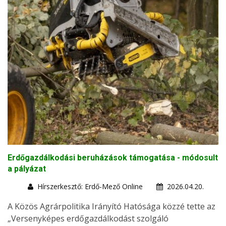
Erdőgazdálkodási beruházások támogatása - módosult
a pályázat
Hírszerkesztő: Erdő-Mező Online
2026.04.20.
A Közös Agrárpolitika Irányító Hatósága közzé tette az
„Versenyképes erdőgazdálkodást szolgáló