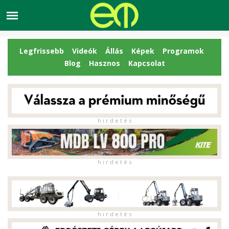
Legfrissebb
Videók
Állás
Képek
Programok
Blog
Hasznos
Kapcsolat
h i r d e t é s
h i r d e t é s
h i r d e t é s