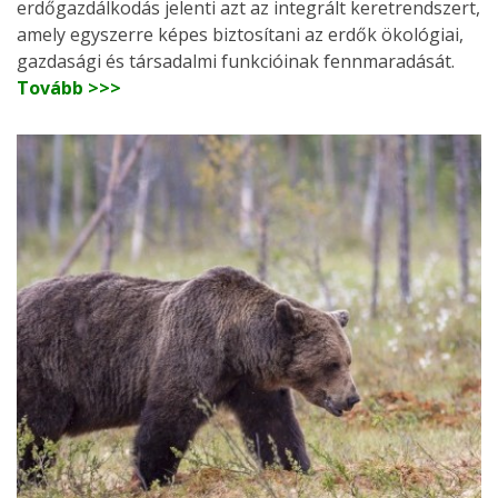
erdőgazdálkodás jelenti azt az integrált keretrendszert,
amely egyszerre képes biztosítani az erdők ökológiai,
gazdasági és társadalmi funkcióinak fennmaradását.
Tovább >>>