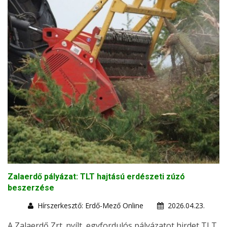
Zalaerdő pályázat: TLT hajtású erdészeti zúzó
beszerzése
Hírszerkesztő: Erdő-Mező Online
2026.04.23.
A Zalaerdő Zrt. nyílt, egyfordulós pályázatot hirdet TLT