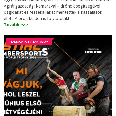
Agrárgazdasági Kamarával – drónok segítségével
őzgidákat és fészekaljakat mentettek a kaszálások
előtt. A projekt idén is folytatódik!
Tovább >>>
TÁMOGATOTT TARTALOM