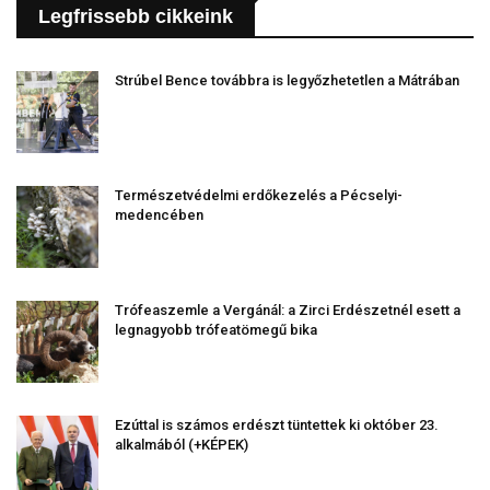
Legfrissebb cikkeink
Strúbel Bence továbbra is legyőzhetetlen a Mátrában
Természetvédelmi erdőkezelés a Pécselyi-
medencében
Trófeaszemle a Vergánál: a Zirci Erdészetnél esett a
legnagyobb trófeatömegű bika
Ezúttal is számos erdészt tüntettek ki október 23.
alkalmából (+KÉPEK)