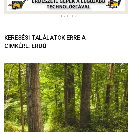
h i r d e t é s
KERESÉSI TALÁLATOK ERRE A
CIMKÉRE:
ERDŐ