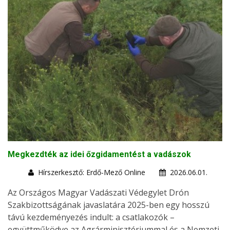
Megkezdték az idei őzgidamentést a vadászok
Hírszerkesztő: Erdő-Mező Online
2026.06.01.
Az Országos Magyar Vadászati Védegylet Drón
Szakbizottságának javaslatára 2025-ben egy hosszú
távú kezdeményezés indult: a csatlakozók –
együttműködve az Agrárminisztériummal és a Nemzeti