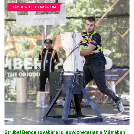
TÁMOGATOTT TARTALOM
Strúbel Bence továbbra is legyőzhetetlen a Mátrában