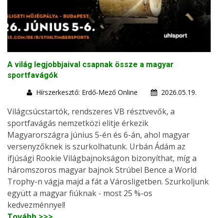
A világ legjobbjaival csapnak össze a magyar
sportfavágók
Hírszerkesztő: Erdő-Mező Online
2026.05.19.
Világcsúcstartók, rendszeres VB résztvevők, a
sportfavágás nemzetközi elitje érkezik
Magyarországra június 5-én és 6-án, ahol magyar
versenyzőknek is szurkolhatunk. Urbán Ádám az
ifjúsági Rookie Világbajnokságon bizonyíthat, míg a
háromszoros magyar bajnok Strúbel Bence a World
Trophy-n vágja majd a fát a Városligetben. Szurkoljunk
együtt a magyar fiúknak - most 25 %-os
kedvezménnyel!
Tovább >>>