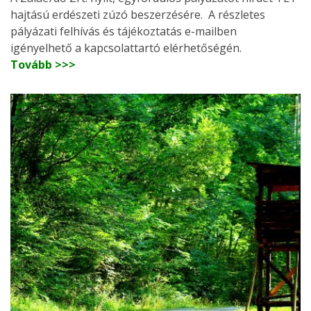
hajtású erdészeti zúzó beszerzésére. A részletes
pályázati felhívás és tájékoztatás e-mailben
igényelhető a kapcsolattartó elérhetőségén.
Tovább >>>