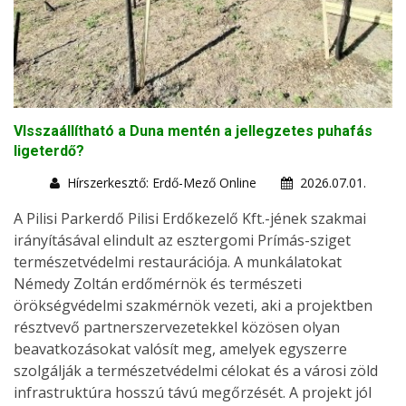
VIsszaállítható a Duna mentén a jellegzetes puhafás
ligeterdő?
Hírszerkesztő: Erdő-Mező Online
2026.07.01.
A Pilisi Parkerdő Pilisi Erdőkezelő Kft.-jének szakmai
irányításával elindult az esztergomi Prímás-sziget
természetvédelmi restaurációja. A munkálatokat
Némedy Zoltán erdőmérnök és természeti
örökségvédelmi szakmérnök vezeti, aki a projektben
résztvevő partnerszervezetekkel közösen olyan
beavatkozásokat valósít meg, amelyek egyszerre
szolgálják a természetvédelmi célokat és a városi zöld
infrastruktúra hosszú távú megőrzését. A projekt jól