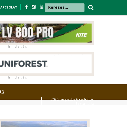
KAPCSOLAT
h i r d e t é s
h i r d e t é s
ÁG
2026. augusztus 6. csütörtök,
Berta
napja