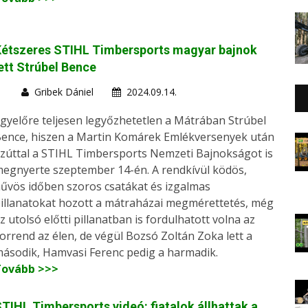
Kétszeres STIHL Timbersports magyar bajnok
ett Strúbel Bence
Gribek Dániel
2024.09.14.
gyelőre teljesen legyőzhetetlen a Mátrában Strúbel
ence, hiszen a Martin Komárek Emlékversenyek után
zúttal a STIHL Timbersports Nemzeti Bajnokságot is
egnyerte szeptember 14-én. A rendkívül ködös,
űvös időben szoros csatákat és izgalmas
illanatokat hozott a mátraházai megmérettetés, még
z utolsó előtti pillanatban is fordulhatott volna az
orrend az élen, de végül Bozsó Zoltán Zoka lett a
ásodik, Hamvasi Ferenc pedig a harmadik.
Tovább >>>
TIHL Timbersports videó: fiatalok állhattak a