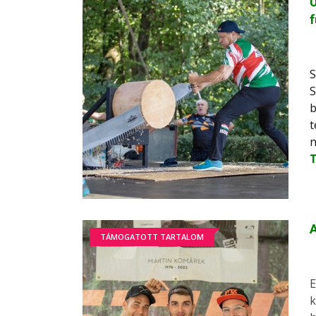
Ú
f
S
S
b
t
n
A
TÁMOGATOTT TARTALOM
E
k