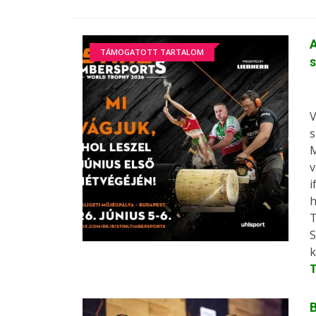
A
TÁMOGATOTT TARTALOM
V
s
M
v
i
h
T
S
k
B