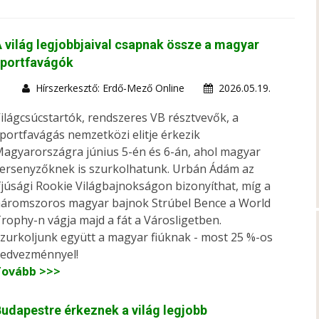
 világ legjobbjaival csapnak össze a magyar
sportfavágók
Hírszerkesztő: Erdő-Mező Online
2026.05.19.
ilágcsúcstartók, rendszeres VB résztvevők, a
portfavágás nemzetközi elitje érkezik
agyarországra június 5-én és 6-án, ahol magyar
ersenyzőknek is szurkolhatunk. Urbán Ádám az
fjúsági Rookie Világbajnokságon bizonyíthat, míg a
áromszoros magyar bajnok Strúbel Bence a World
rophy-n vágja majd a fát a Városligetben.
zurkoljunk együtt a magyar fiúknak - most 25 %-os
edvezménnyel!
Tovább >>>
udapestre érkeznek a világ legjobb