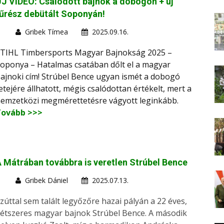
J VIDEÓ: Csalódott bajnok a dobogón + új
űrész debütált Soponyán!
Gribek Tímea
2025.09.16.
TIHL Timbersports Magyar Bajnokság 2025 –
oponya – Hatalmas csatában dőlt el a magyar
ajnoki cím! Strúbel Bence ugyan ismét a dobogó
etejére állhatott, mégis csalódottan értékelt, mert a
emzetközi megmérettetésre vágyott leginkább.
Tovább >>>
 Mátrában továbbra is veretlen Strúbel Bence
Gribek Dániel
2025.07.13.
zúttal sem talált legyőzőre hazai pályán a 22 éves,
étszeres magyar bajnok Strúbel Bence. A második