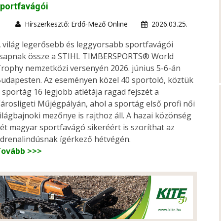
portfavágói
Hírszerkesztő: Erdő-Mező Online
2026.03.25.
 világ legerősebb és leggyorsabb sportfavágói
sapnak össze a STIHL TIMBERSPORTS® World
rophy nemzetközi versenyén 2026. június 5-6-án
udapesten. Az eseményen közel 40 sportoló, köztük
 sportág 16 legjobb atlétája ragad fejszét a
árosligeti Műjégpályán, ahol a sportág első profi női
ilágbajnoki mezőnye is rajthoz áll. A hazai közönség
ét magyar sportfavágó sikeréért is szoríthat az
drenalindúsnak ígérkező hétvégén.
Tovább >>>