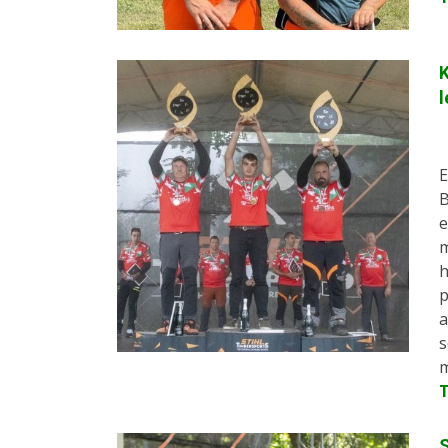
l
E
B
e
m
h
p
a
s
m
S