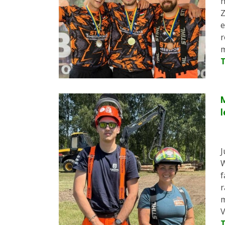
h
Z
e
r
m
M
l
J
W
f
r
m
V