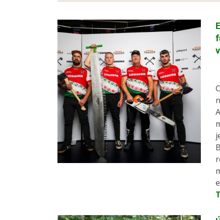
E
f
v
O
n
A
m
j
B
r
m
e