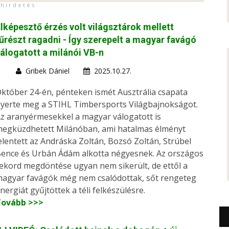
h i r d e t é s
lképesztő érzés volt világsztárok mellett
űrészt ragadni - Így szerepelt a magyar favágó
álogatott a milánói VB-n
Gribek Dániel
2025.10.27.
któber 24-én, pénteken ismét Ausztrália csapata
yerte meg a STIHL Timbersports Világbajnokságot.
z aranyérmesekkel a magyar válogatott is
egküzdhetett Milánóban, ami hatalmas élményt
elentett az Andráska Zoltán, Bozsó Zoltán, Strúbel
ence és Urbán Ádám alkotta négyesnek. Az országos
ekord megdöntése ugyan nem sikerült, de ettől a
agyar favágók még nem csalódottak, sőt rengeteg
nergiát gyűjtöttek a téli felkészülésre.
Tovább >>>