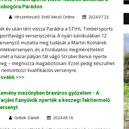
dobogóra Parádon
Hírszerkesztő: Erdő-Mező Online
2024.07.23.
ét év után tért vissza Parádra a STIHL Timbersports
portfavágó versenyszéria. A nyári kánikulában 12
ersenyző mutatta meg tudását a Martin Komárek
mlékversenyen, és a fordulatos megmérettetést
smét a hazai pályán fát vágó Strúbel Bence nyerte
eg – méghozzá magabiztosan. Ezzel pedig készülhet
 nemzetközi kvalifikációs versenyre.
Tovább >>>
Kemény mezőnyben bravúros győzelem - A
arjáni Fanyűvők nyerték a keszegi fakitermelő
ersenyt
Gribek Dániel
2024.06.16.