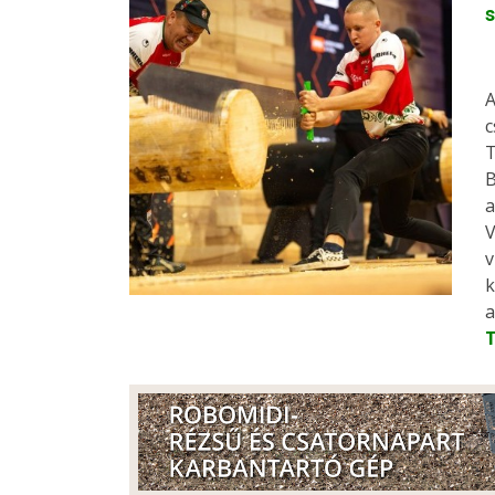
s
A
c
T
B
a
V
v
k
a