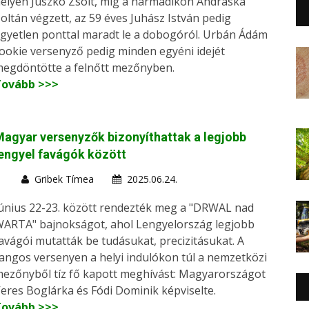
elyen Juszkó Zsolt, míg a harmadikon Andráska
oltán végzett, az 59 éves Juhász István pedig
gyetlen ponttal maradt le a dobogóról. Urbán Ádám
ookie versenyző pedig minden egyéni idejét
egdöntötte a felnőtt mezőnyben.
Tovább >>>
agyar versenyzők bizonyíthattak a legjobb
engyel favágók között
Gribek Tímea
2025.06.24.
únius 22-23. között rendezték meg a "DRWAL nad
ARTA" bajnokságot, ahol Lengyelország legjobb
avágói mutatták be tudásukat, precizitásukat. A
angos versenyen a helyi indulókon túl a nemzetközi
ezőnyből tíz fő kapott meghívást: Magyarországot
eres Boglárka és Fódi Dominik képviselte.
Tovább >>>