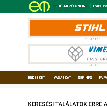
ERDŐ-MEZŐ ONLINE
LEGFRISS
h i r d e t é s
h i r d e t é s
ERDÉSZET
VADÁSZAT
GÉPINFO
FAIP
OLVASNIVALÓ
KERESÉSI TALÁLATOK ERRE 