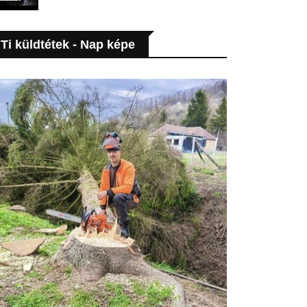
Ti küldtétek - Nap képe