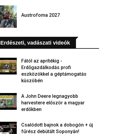
Austrofoma 2027
Erdészeti, vadászati videók
Fától az aprítékig -
Erdőgazdálkodás profi
eszközökkel a géptámogatás
küszöbén
A John Deere legnagyobb
harvestere először a magyar
erdőkben
Csalódott bajnok a dobogón + új
fűrész debütált Soponyán!