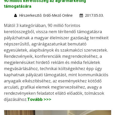
90 milliós keretösszeg az agrármarketing
támogatására
Hírszerkesztő: Erdő-Mező Online
2017.05.03.
Mától 3 kategóriában, 90 millió forintos
keretösszegből, vissza nem térítendő támogatásra
pályázhatnak a magyar élelmiszer gazdaság termékeit
népszerűsítő, agrárágazatunkat bemutató
egyesületek, alapítványok és szakmaközi szervezetek.
Rendezvényeik, konferenciáik megrendezéséhez, a
megjelenésüket hirdető reklám és média felületek
megvásárlásához, technikai költségeikhez épp úgy
kaphatnak pályázati támogatást, mint kommunikációs
anyagaik elkészítéséhez, az eseményekhez kötődő
arculati, grafikai elemek megtervezéséhez, avagy a
rendezvényeken feladatot ellátó előadók, tolmácsok
díjazásához.
Tovább >>>