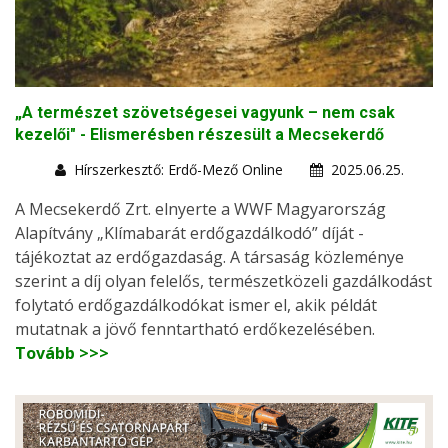
„A természet szövetségesei vagyunk – nem csak
kezelői" - Elismerésben részesült a Mecsekerdő
Hírszerkesztő: Erdő-Mező Online
2025.06.25.
A Mecsekerdő Zrt. elnyerte a WWF Magyarország
Alapítvány „Klímabarát erdőgazdálkodó” díját -
tájékoztat az erdőgazdaság. A társaság közleménye
szerint a díj olyan felelős, természetközeli gazdálkodást
folytató erdőgazdálkodókat ismer el, akik példát
mutatnak a jövő fenntartható erdőkezelésében.
Tovább >>>