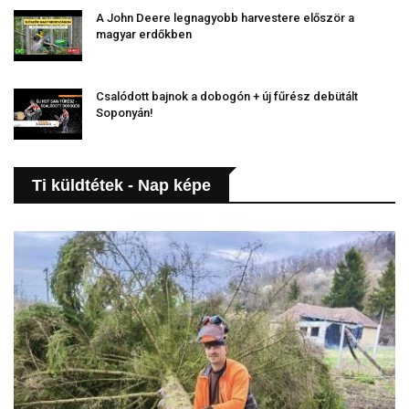
A John Deere legnagyobb harvestere először a
magyar erdőkben
Csalódott bajnok a dobogón + új fűrész debütált
Soponyán!
Ti küldtétek - Nap képe