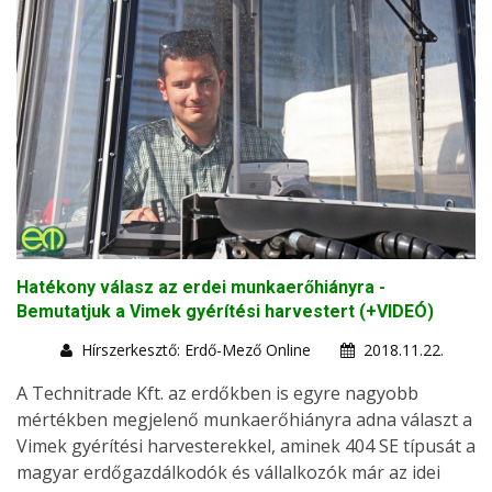
Hatékony válasz az erdei munkaerőhiányra -
Bemutatjuk a Vimek gyérítési harvestert (+VIDEÓ)
Hírszerkesztő: Erdő-Mező Online
2018.11.22.
A Technitrade Kft. az erdőkben is egyre nagyobb
mértékben megjelenő munkaerőhiányra adna választ a
Vimek gyérítési harvesterekkel, aminek 404 SE típusát a
magyar erdőgazdálkodók és vállalkozók már az idei