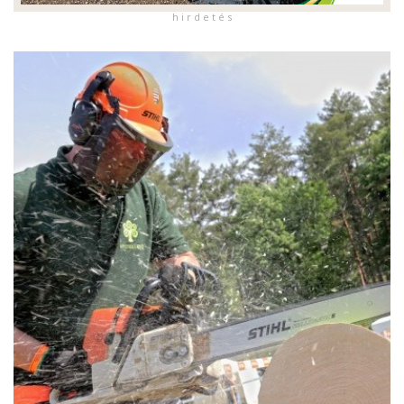
h i r d e t é s