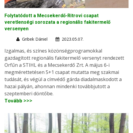
Folytatódott a Mecsekerdő-Ritrovi csapat
veretlenségi sorozata a regionális fakitermelő
versenyen
Gribek Dániel
2023.05.07.
Izgalmas, és színes közönségprogramokkal
gazdagított regionális fakitermelő versenyt rendezett
Orfűn a STIHL és a Mecsekerdő Zrt. A május 6-i
megmérettetésen 5+1 csapat mutatta meg szakmai
tudását, és végül a címvédő gárda diadalmaskodott a
hazai pályán, ahonnan mindenki továbbjutott a
szeptemberi döntőbe.
Tovább >>>