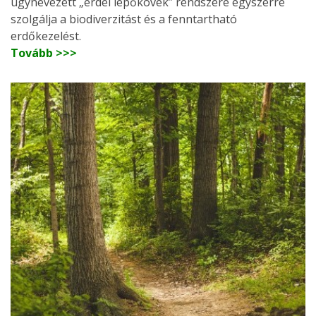
úgynevezett „erdei lépőkövek” rendszere egyszerre
szolgálja a biodiverzitást és a fenntartható
erdőkezelést.
Tovább >>>