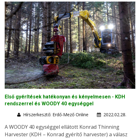
Első gyérítések hatékonyan és kényelmesen - KDH
rendszerrel és WOODY 40 egységgel
Hírszerkesztő: Erdő-Mező Online
2022.02.28.
A WOODY 40 egységgel ellátott Konrad Thinning
Harvester (KDH – Konrad gyérítő harvester) a válasz