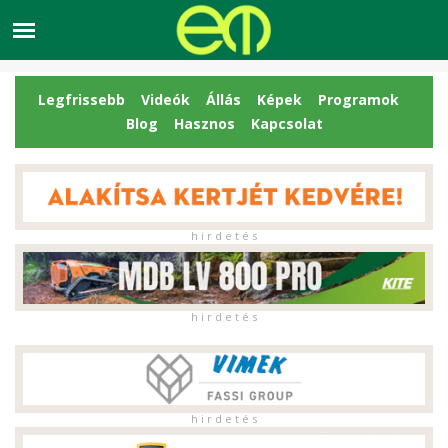
Legfrissebb
Videók
Állás
Képek
Programok
Blog
Hasznos
Kapcsolat
h i r d e t é s
h i r d e t é s
h i r d e t é s