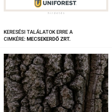
h i r d e t é s
KERESÉSI TALÁLATOK ERRE A
CIMKÉRE:
MECSEKERDŐ ZRT.