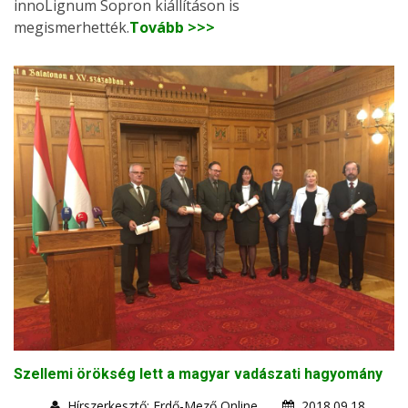
innoLignum Sopron kiállításon is
megismerhették.
Tovább >>>
Szellemi örökség lett a magyar vadászati hagyomány
Hírszerkesztő: Erdő-Mező Online
2018.09.18.