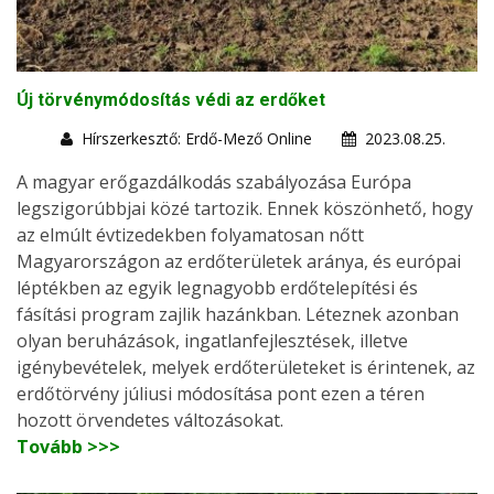
Új törvénymódosítás védi az erdőket
Hírszerkesztő: Erdő-Mező Online
2023.08.25.
A magyar erőgazdálkodás szabályozása Európa
legszigorúbbjai közé tartozik. Ennek köszönhető, hogy
az elmúlt évtizedekben folyamatosan nőtt
Magyarországon az erdőterületek aránya, és európai
léptékben az egyik legnagyobb erdőtelepítési és
fásítási program zajlik hazánkban. Léteznek azonban
olyan beruházások, ingatlanfejlesztések, illetve
igénybevételek, melyek erdőterületeket is érintenek, az
erdőtörvény júliusi módosítása pont ezen a téren
hozott örvendetes változásokat.
Tovább >>>