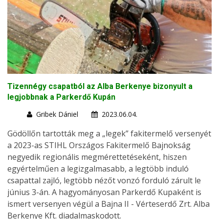
Tizennégy csapatból az Alba Berkenye bizonyult a
legjobbnak a Parkerdő Kupán
Gribek Dániel
2023.06.04.
Gödöllőn tartották meg a „legek” fakitermelő versenyét
a 2023-as STIHL Országos Fakitermelő Bajnokság
negyedik regionális megmérettetéseként, hiszen
egyértelműen a legizgalmasabb, a legtöbb induló
csapattal zajló, legtöbb nézőt vonzó forduló zárult le
június 3-án. A hagyományosan Parkerdő Kupaként is
ismert versenyen végül a Bajna II - Vérteserdő Zrt. Alba
Berkenye Kft. diadalmaskodott.