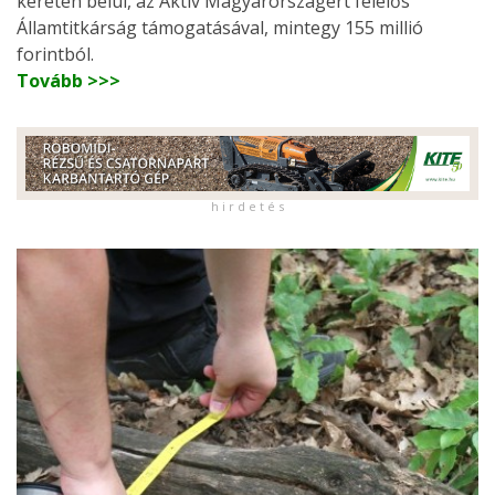
keretén belül, az Aktív Magyarországért felelős
Államtitkárság támogatásával, mintegy 155 millió
forintból.
Tovább >>>
h i r d e t é s