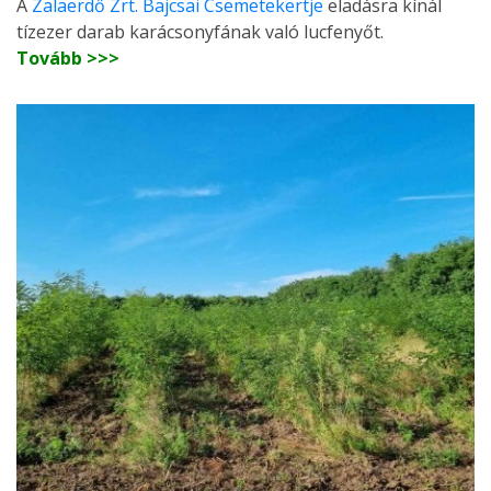
A
Zalaerdő Zrt. Bajcsai Csemetekertje
eladásra kínál
tízezer darab karácsonyfának való lucfenyőt.
Tovább >>>