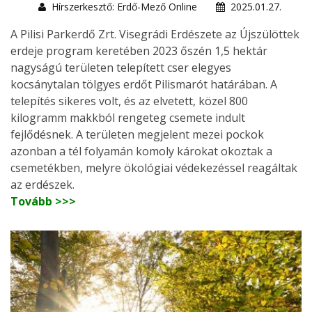
Hírszerkesztő: Erdő-Mező Online
2025.01.27.
A Pilisi Parkerdő Zrt. Visegrádi Erdészete az Újszülöttek
erdeje program keretében 2023 őszén 1,5 hektár
nagyságú területen telepített cser elegyes
kocsánytalan tölgyes erdőt Pilismarót határában. A
telepítés sikeres volt, és az elvetett, közel 800
kilogramm makkból rengeteg csemete indult
fejlődésnek. A területen megjelent mezei pockok
azonban a tél folyamán komoly károkat okoztak a
csemetékben, melyre ökológiai védekezéssel reagáltak
az erdészek.
Tovább >>>