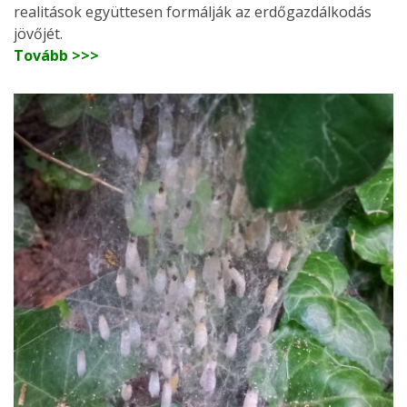
realitások együttesen formálják az erdőgazdálkodás
jövőjét.
Tovább >>>