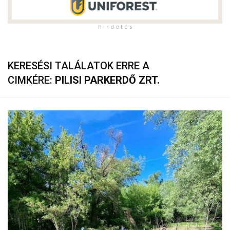
h i r d e t é s
KERESÉSI TALÁLATOK ERRE A
CIMKÉRE:
PILISI PARKERDŐ ZRT.