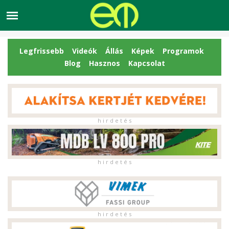
Legfrissebb
Videók
Állás
Képek
Programok
Blog
Hasznos
Kapcsolat
h i r d e t é s
h i r d e t é s
h i r d e t é s