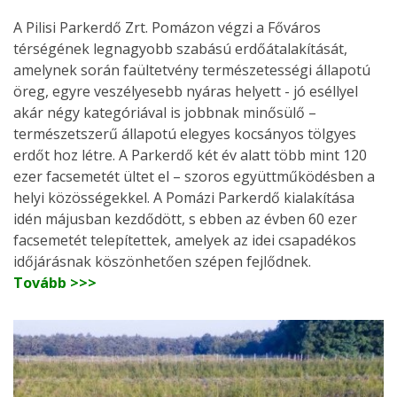
A Pilisi Parkerdő Zrt. Pomázon végzi a Főváros
térségének legnagyobb szabású erdőátalakítását,
amelynek során faültetvény természetességi állapotú
öreg, egyre veszélyesebb nyáras helyett - jó eséllyel
akár négy kategóriával is jobbnak minősülő –
természetszerű állapotú elegyes kocsányos tölgyes
erdőt hoz létre. A Parkerdő két év alatt több mint 120
ezer facsemetét ültet el – szoros együttműködésben a
helyi közösségekkel. A Pomázi Parkerdő kialakítása
idén májusban kezdődött, s ebben az évben 60 ezer
facsemetét telepítettek, amelyek az idei csapadékos
időjárásnak köszönhetően szépen fejlődnek.
Tovább >>>