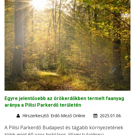
Egyre jelentősebb az örökerdőkben termelt faanyag
aránya a Pilisi Parkerdő területén
Hírszerkesztő: Erdő-Mező Online
2025.01.06.
A Pilisi Parkerdő Budapest és tágabb környezetének
több mint 60 ezer hektáros állami tulajdonú