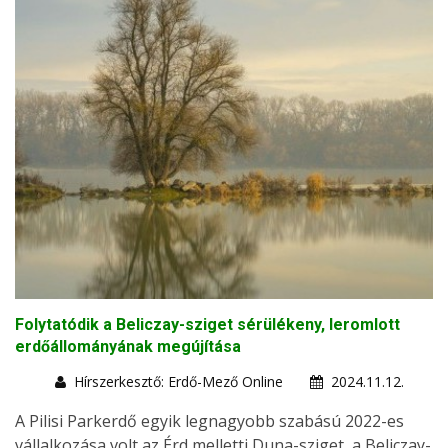
Folytatódik a Beliczay-sziget sérülékeny, leromlott
erdőállományának megújítása
Hírszerkesztő: Erdő-Mező Online
2024.11.12.
A Pilisi Parkerdő egyik legnagyobb szabású 2022-es
vállalkozása volt az Érd melletti Duna-sziget, a Beliczay-