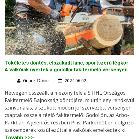
Tökéletes döntés, elszakadt lánc, sportszerű légkör -
A valkóiak nyertek a gödöllői fakitermelő versenyen
Gribek Dániel
2024.06.02.
Hétvégén összeállt a mezőny fele a STIHL Országos
Fakitermelő Bajnokság döntőjére, miután egy rendkívül
színvonalas, a szokott módon jól szervezett versenyen
csaptak össze a régió fakitermelői Gödöllőn, az Arbo-
Parkban. A jelentős részben Pilisi Parkerdőben dolgozó
szakemberek közül ezúttal a valkóiak emelkedtek ki.
Tovább >>>