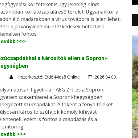
egfigyelési körzeteket is, így jelenleg nincs
azánkban korlátozás alá eső terület. Ugyanakkor a
adon élő madarakban a vírus továbbra is jelen lehet,
zért a járványvédelmi intézkedések betartása
iemelten fontos.
Tovább >>>
zúcsapdákkal a károsítók ellen a Soproni-
hegységben
Hírszerkesztő: Erdő-Mező Online
2026.04.09.
olyamatosan figyelik a TAEG Zrt. és a Soproni
gyetem szakemberei a Soproni-hegységben
lhelyezett szúcsapdákat. A főként a fenyő féléket
úlyosan károsító szúfajok komoly kihívást
elentenek, ezért is fontos a csapdázás és a
onitoring.
Tovább >>>