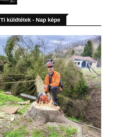
Ti küldtétek - Nap képe