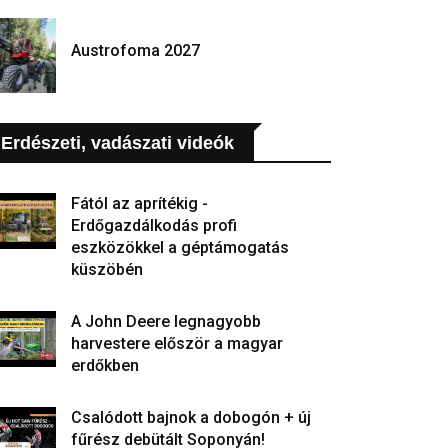
Austrofoma 2027
Erdészeti, vadászati videók
Fától az aprítékig -
Erdőgazdálkodás profi
eszközökkel a géptámogatás
küszöbén
A John Deere legnagyobb
harvestere először a magyar
erdőkben
Csalódott bajnok a dobogón + új
fűrész debütált Soponyán!