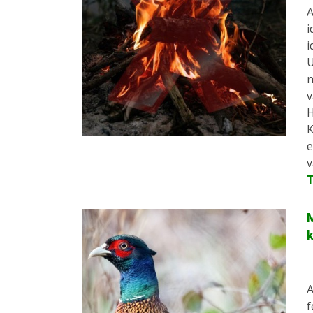
A
i
i
U
n
v
H
K
e
v
M
A
f