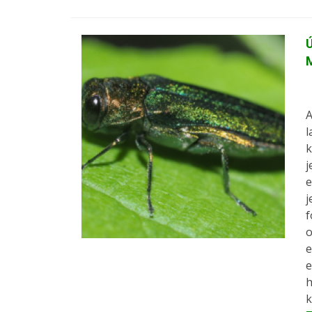
Ú
A
l
k
j
e
j
f
o
e
e
h
k