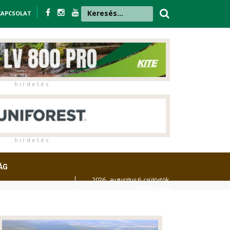
KAPCSOLAT
h i r d e t é s
h i r d e t é s
ÁG
2026. augusztus 6. csütörtök,
Berta
napja