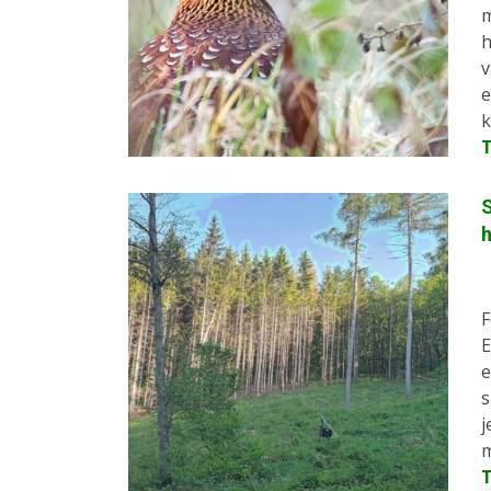
m
h
v
e
k
S
F
E
e
s
j
m