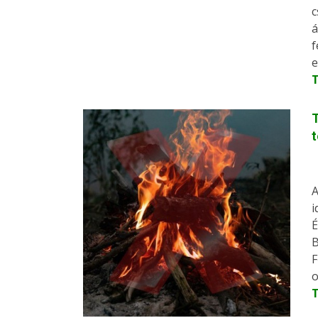
c
á
f
e
T
t
A
i
É
B
F
o