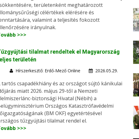
sökkentésére, területenként meghatározott
llománysűrűségi célértékek elérésére és
enntartására, valamint a teljesítés fokozott
llenőrzésére irányulnak.
Tovább >>>
űzgyújtási tilalmat rendeltek el Magyarország
eljes területén
Hírszerkesztő: Erdő-Mező Online
2026.05.29.
 tartós csapadékhiány és az országot sújtó kánikulai
dőjárás miatt 2026. május 29-től a Nemzeti
lelmiszerlánc-biztonsági Hivatal (Nébih) a
elügyminisztérium Országos Katasztrófavédelmi
őigazgatóságának (BM OKF) egyetértésével
rszágos tűzgyújtási tilalmat rendel el.
Tovább >>>