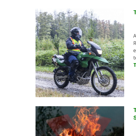
T
A
R
e
t
T