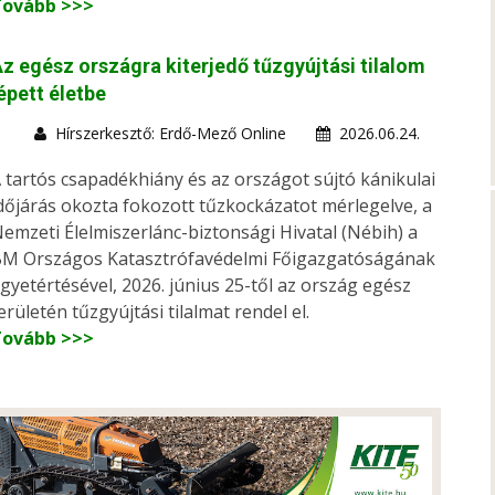
Tovább >>>
z egész országra kiterjedő tűzgyújtási tilalom
épett életbe
Hírszerkesztő: Erdő-Mező Online
2026.06.24.
 tartós csapadékhiány és az országot sújtó kánikulai
dőjárás okozta fokozott tűzkockázatot mérlegelve, a
emzeti Élelmiszerlánc-biztonsági Hivatal (Nébih) a
M Országos Katasztrófavédelmi Főigazgatóságának
gyetértésével, 2026. június 25-től az ország egész
erületén tűzgyújtási tilalmat rendel el.
Tovább >>>