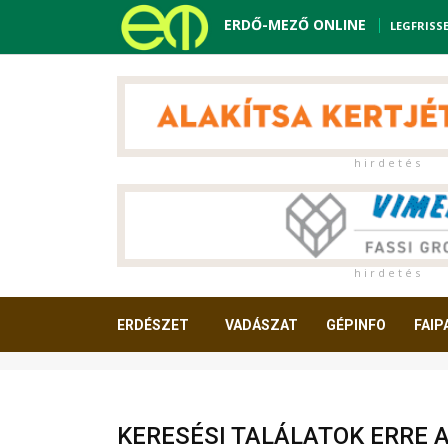
ERDŐ-MEZŐ ONLINE
LEGFRISS
h i r d e t é s
h i r d e t é s
ERDÉSZET
VADÁSZAT
GÉPINFO
FAIP
OLVASNIVALÓ
KERESÉSI TALÁLATOK ERRE 