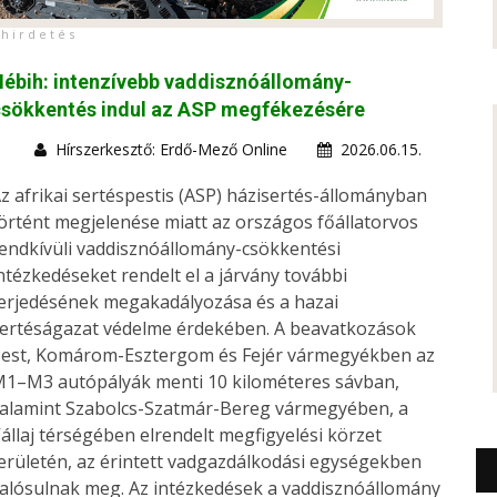
h i r d e t é s
ébih: intenzívebb vaddisznóállomány-
csökkentés indul az ASP megfékezésére
Hírszerkesztő: Erdő-Mező Online
2026.06.15.
z afrikai sertéspestis (ASP) házisertés-állományban
örtént megjelenése miatt az országos főállatorvos
endkívüli vaddisznóállomány-csökkentési
ntézkedéseket rendelt el a járvány további
erjedésének megakadályozása és a hazai
ertéságazat védelme érdekében. A beavatkozások
est, Komárom-Esztergom és Fejér vármegyékben az
1–M3 autópályák menti 10 kilométeres sávban,
alamint Szabolcs-Szatmár-Bereg vármegyében, a
állaj térségében elrendelt megfigyelési körzet
erületén, az érintett vadgazdálkodási egységekben
alósulnak meg. Az intézkedések a vaddisznóállomány