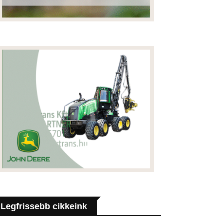
Legfrissebb cikkeink