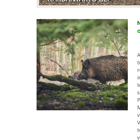
N
A
t
r
i
t
s
P
M
v
V
t
v