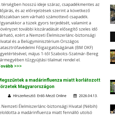
 térségben hosszú ideje száraz, csapadékmentes az
dőjárás, és az előrejelzések szerint a következő
dőszakban sem várható számottevő csapadék.
gyanakkor a tüzek gyors terjedését, valamint a
övényzet további kiszáradását elősegítő szeles idő
árható, ezért a Nemzeti Élelmiszerlánc-biztonsági
ivatal és a Belügyminisztérium Országos
atasztrófavédelmi Főigazgatóságának (BM OKF)
gyetértésével, május 1-től Szabolcs-Szatmár-Bereg
ármegyében tűzgyújtási tilalmat rendel el.
Tovább >>>
egszűntek a madárinfluenza miatt korlátozott
körzetek Magyarországon
Hírszerkesztő: Erdő-Mező Online
2026.04.13.
 Nemzeti Élelmiszerlánc-biztonsági Hivatal (Nébih)
eloldotta a madárinfluenza miatt fennálló utolsó