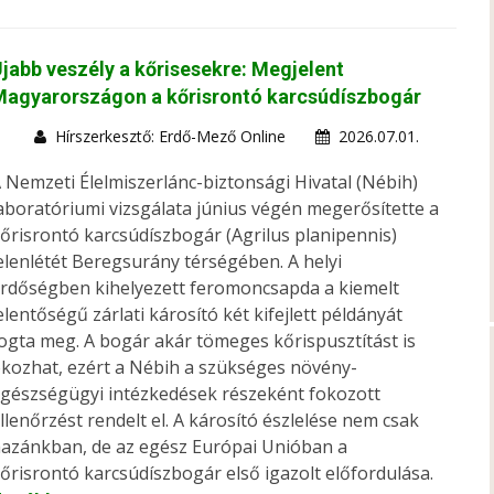
jabb veszély a kőrisesekre: Megjelent
Magyarországon a kőrisrontó karcsúdíszbogár
Hírszerkesztő: Erdő-Mező Online
2026.07.01.
 Nemzeti Élelmiszerlánc-biztonsági Hivatal (Nébih)
aboratóriumi vizsgálata június végén megerősítette a
őrisrontó karcsúdíszbogár (Agrilus planipennis)
elenlétét Beregsurány térségében. A helyi
rdőségben kihelyezett feromoncsapda a kiemelt
elentőségű zárlati károsító két kifejlett példányát
ogta meg. A bogár akár tömeges kőrispusztítást is
kozhat, ezért a Nébih a szükséges növény-
gészségügyi intézkedések részeként fokozott
llenőrzést rendelt el. A károsító észlelése nem csak
azánkban, de az egész Európai Unióban a
őrisrontó karcsúdíszbogár első igazolt előfordulása.