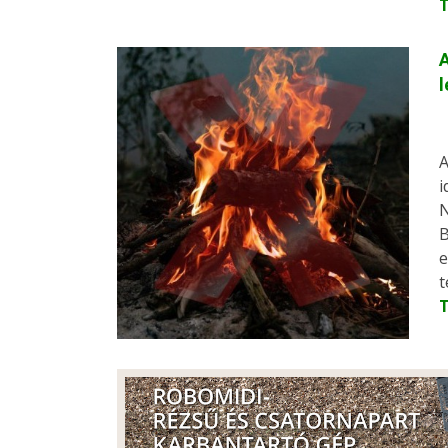
A
l
A
i
N
B
e
t