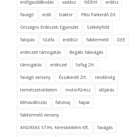
erdőgazdálkodás
vadász
NÉBIH
erdész
favágó
erdő
traktor
Pilisi Parkerdő Zrt.
Országos Erdészeti Egyesület
Székelyföld
falopás
tűzifa
erdőtűz
fakitermelő
OEE
erdészeti támogatás
illegális fakivágás
támogatás
erdészet
Sefag Zrt.
favágó verseny
Északerdő Zrt.
rendőrség
természetvédelem
motorfűrész
időjárás
klímaváltozás
fatolvaj
faipar
fakitermelő verseny
ANDREAS STIHL Kereskedelmi Kft.
favágás