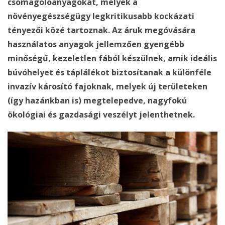
csomagolóanyagokat, melyek a
növényegészségügy legkritikusabb kockázati
tényezői közé tartoznak. Az áruk megóvására
használatos anyagok jellemzően gyengébb
minőségű, kezeletlen fából készülnek, amik ideális
búvóhelyet és táplálékot biztosítanak a különféle
invazív károsító fajoknak, melyek új területeken
(így hazánkban is) megtelepedve, nagyfokú
ökológiai és gazdasági veszélyt jelenthetnek.