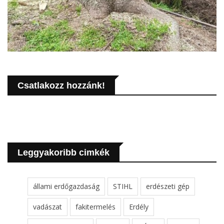
Csatlakozz hozzánk!
Leggyakoribb cimkék
állami erdőgazdaság
STIHL
erdészeti gép
vadászat
fakitermelés
Erdély