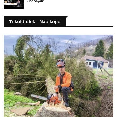
Soponyán!
Ti küldtétek - Nap képe