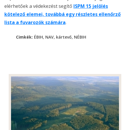
elérhetőek a védekezést segítő
ISPM 15 jelölés
kötelező elemei, továbbá egy részletes ellenőrző
lista a fuvarozók számára
.
,
,
,
Cimkék:
ÉBIH
NAV
kártevő
NÉBIH