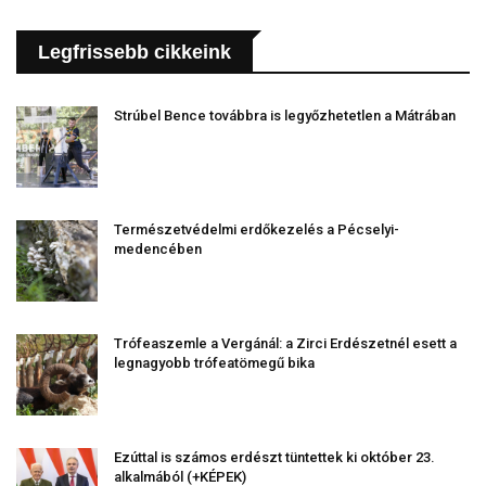
Legfrissebb cikkeink
Strúbel Bence továbbra is legyőzhetetlen a Mátrában
Természetvédelmi erdőkezelés a Pécselyi-
medencében
Trófeaszemle a Vergánál: a Zirci Erdészetnél esett a
legnagyobb trófeatömegű bika
Ezúttal is számos erdészt tüntettek ki október 23.
alkalmából (+KÉPEK)