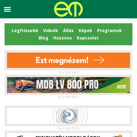
Legfrissebb
Videók
Állás
Képek
Programok
Blog
Hasznos
Kapcsolat
h i r d e t é s
h i r d e t é s
h i r d e t é s