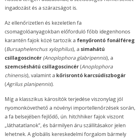
ingadozást és a szárazságot is.
Az ellenőrizetlen és kezeletlen fa
csomagolóanyagokban előforduló főbb idegenhonos
karantén fajok közé tartozik a
fenyőrontó fonálféreg
(
Bursaphelenchus xylophilus
), a
simahátú
csillagoscincér
(Anoplophora glabripennis
), a
szemcséshátú csillagoscincér
(
Anoplophora
chinensis
), valamint a
kőrisrontó karcsúdíszbogár
(
Agrilus planipennis
).
Míg a klasszikus károsítók terjedése viszonylag jól
nyomonkövethető a növényi importellenőrzések során,
a fa belsejében fejlődő, ún. hitchhiker fajok viszont
„láthatatlanok”, és bármilyen áru szállításakor jelen
lehetnek. A globális kereskedelmi forgalom bármely