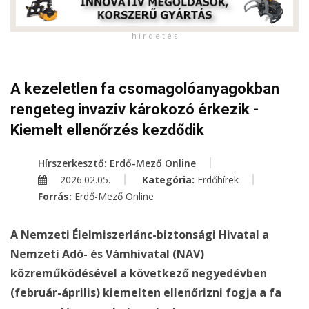
h i r d e t é s
A kezeletlen fa csomagolóanyagokban
rengeteg invazív károkozó érkezik -
Kiemelt ellenőrzés kezdődik
Hírszerkesztő: Erdő-Mező Online
2026.02.05.
Kategória:
Erdőhírek
Forrás:
Erdő-Mező Online
A Nemzeti Élelmiszerlánc-biztonsági Hivatal a
Nemzeti Adó- és Vámhivatal (NAV)
közreműködésével a következő negyedévben
(február-április) kiemelten ellenőrizni fogja a fa