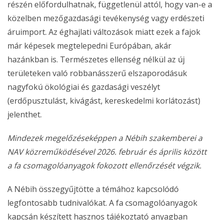
részén előfordulhatnak, függetlenül attól, hogy van-e a
közelben mezőgazdasági tevékenység vagy erdészeti
áruimport. Az éghajlati változások miatt ezek a fajok
már képesek megtelepedni Európában, akár
hazánkban is. Természetes ellenség nélkül az új
területeken való robbanásszerű elszaporodásuk
nagyfokú ökológiai és gazdasági veszélyt
(erdőpusztulást, kivágást, kereskedelmi korlátozást)
jelenthet.
Mindezek megelőzéseképpen a Nébih szakemberei a
NAV közreműködésével 2026. február és április között
a fa csomagolóanyagok fokozott ellenőrzését végzik.
A Nébih összegyűjtötte a témához kapcsolódó
legfontosabb tudnivalókat. A fa csomagolóanyagok
kapcsán készített hasznos tájékoztató anyagban