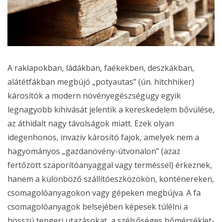
A raklapokban, ládákban, faékekben, deszkákban,
alátétfákban megbújó „potyautas” (ún. hitchhiker)
károsítók a modern növényegészségügy egyik
legnagyobb kihívását jelentik a kereskedelem bővülése,
az áthidalt nagy távolságok miatt. Ezek olyan
idegenhonos, invazív károsító fajok, amelyek nem a
hagyományos „gazdanövény-útvonalon” (azaz
fertőzött szaporítóanyaggal vagy terméssel) érkeznek,
hanem a különböző szállítóeszközökön, konténereken,
csomagolóanyagokon vagy gépeken megbújva. A fa
csomagolóanyagok belsejében képesek túlélni a
hosszú tengeri utazásokat, a szélsőséges hőmérséklet-