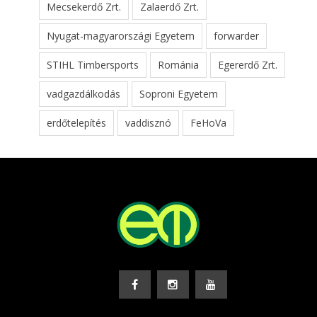
Mecsekerdő Zrt.
Zalaerdő Zrt.
Nyugat-magyarországi Egyetem
forwarder
STIHL Timbersports
Románia
Egererdő Zrt.
vadgazdálkodás
Soproni Egyetem
erdőtelepítés
vaddisznó
FeHoVa