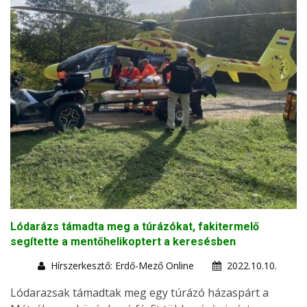
Lódarázs támadta meg a túrázókat, fakitermelő
segítette a mentőhelikoptert a keresésben
Hírszerkesztő: Erdő-Mező Online
2022.10.10.
Lódarazsak támadtak meg egy túrázó házaspárt a