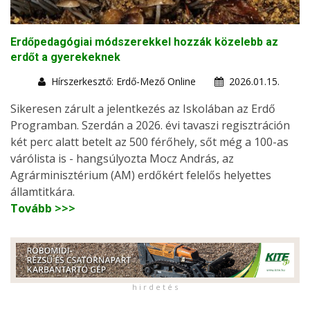
Erdőpedagógiai módszerekkel hozzák közelebb az
erdőt a gyerekeknek
Hírszerkesztő: Erdő-Mező Online
2026.01.15.
Sikeresen zárult a jelentkezés az Iskolában az Erdő
Programban. Szerdán a 2026. évi tavaszi regisztráción
két perc alatt betelt az 500 férőhely, sőt még a 100-as
várólista is - hangsúlyozta Mocz András, az
Agrárminisztérium (AM) erdőkért felelős helyettes
államtitkára.
Tovább >>>
h i r d e t é s