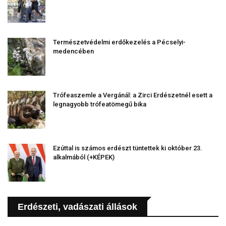
Természetvédelmi erdőkezelés a Pécselyi-
medencében
Trófeaszemle a Vergánál: a Zirci Erdészetnél esett a
legnagyobb trófeatömegű bika
Ezúttal is számos erdészt tüntettek ki október 23.
alkalmából (+KÉPEK)
Erdészeti, vadászati állások