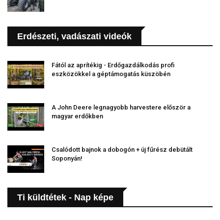
Erdészeti, vadászati videók
Fától az aprítékig - Erdőgazdálkodás profi
eszközökkel a géptámogatás küszöbén
A John Deere legnagyobb harvestere először a
magyar erdőkben
Csalódott bajnok a dobogón + új fűrész debütált
Soponyán!
Ti küldtétek - Nap képe