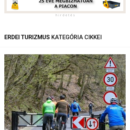
h i r d e t é s
ERDEI TURIZMUS
KATEGÓRIA CIKKEI