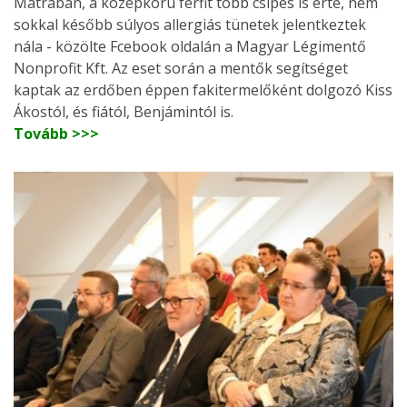
Mátrában, a középkorú férfit több csípés is érte, nem
sokkal később súlyos allergiás tünetek jelentkeztek
nála - közölte Fcebook oldalán a Magyar Légimentő
Nonprofit Kft. Az eset során a mentők segítséget
kaptak az erdőben éppen fakitermelőként dolgozó Kiss
Ákostól, és fiától, Benjámintól is.
Tovább >>>