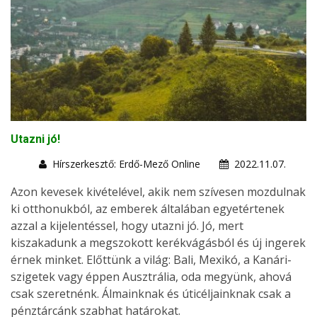
Utazni jó!
Hírszerkesztő: Erdő-Mező Online
2022.11.07.
Azon kevesek kivételével, akik nem szívesen mozdulnak
ki otthonukból, az emberek általában egyetértenek
azzal a kijelentéssel, hogy utazni jó. Jó, mert
kiszakadunk a megszokott kerékvágásból és új ingerek
érnek minket. Előttünk a világ: Bali, Mexikó, a Kanári-
szigetek vagy éppen Ausztrália, oda megyünk, ahová
csak szeretnénk. Álmainknak és úticéljainknak csak a
pénztárcánk szabhat határokat.