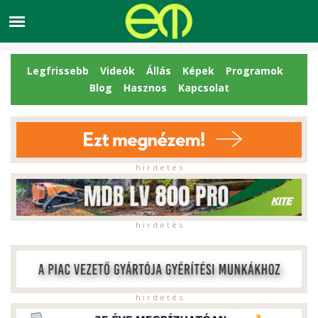
Legfrissebb
Videók
Állás
Képek
Programok
Blog
Hasznos
Kapcsolat
h i r d e t é s
h i r d e t é s
h i r d e t é s