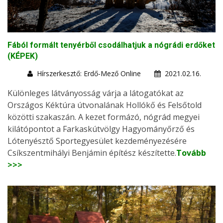
Fából formált tenyérből csodálhatjuk a nógrádi erdőket
(KÉPEK)
Hírszerkesztő: Erdő-Mező Online
2021.02.16.
Különleges látványosság várja a látogatókat az
Országos Kéktúra útvonalának Hollókő és Felsőtold
közötti szakaszán. A kezet formázó, nógrád megyei
kilátópontot a Farkaskútvölgy Hagyományőrző és
Lótenyésztő Sportegyesület kezdeményezésére
Csíkszentmihályi Benjámin építész készítette.
Tovább
>>>