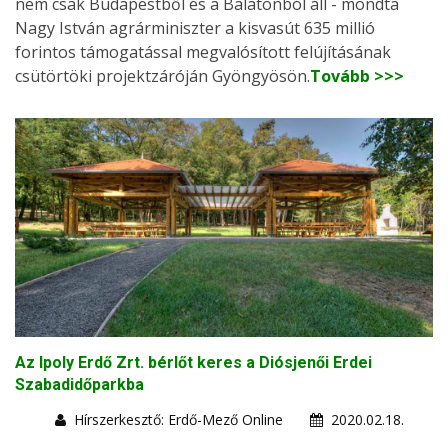
nem csak Budapestből és a Balatonból áll - mondta
Nagy István agrárminiszter a kisvasút 635 millió
forintos támogatással megvalósított felújításának
csütörtöki projektzáróján Gyöngyösön.
Tovább >>>
Az Ipoly Erdő Zrt. bérlőt keres a Diósjenői Erdei
Szabadidőparkba
Hírszerkesztő: Erdő-Mező Online
2020.02.18.