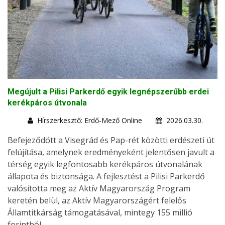
Megújult a Pilisi Parkerdő egyik legnépszerűbb erdei
kerékpáros útvonala
Hírszerkesztő: Erdő-Mező Online
2026.03.30.
Befejeződött a Visegrád és Pap-rét közötti erdészeti út
felújítása, amelynek eredményeként jelentősen javult a
térség egyik legfontosabb kerékpáros útvonalának
állapota és biztonsága. A fejlesztést a Pilisi Parkerdő
valósította meg az Aktív Magyarország Program
keretén belül, az Aktív Magyarországért felelős
Államtitkárság támogatásával, mintegy 155 millió
forintból.