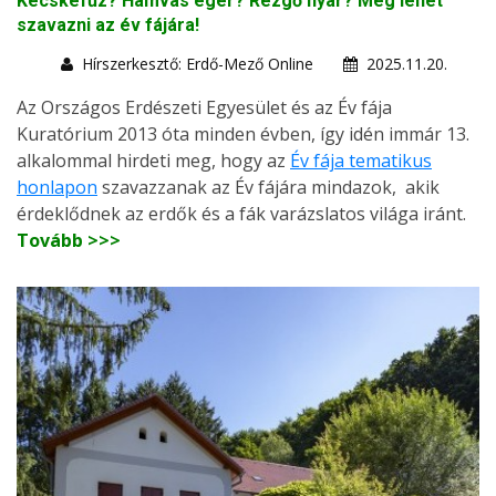
Kecskefűz? Hamvas éger? Rezgő nyár? Még lehet
szavazni az év fájára!
Hírszerkesztő: Erdő-Mező Online
2025.11.20.
Az Országos Erdészeti Egyesület és az Év fája
Kuratórium 2013 óta minden évben, így idén immár 13.
alkalommal hirdeti meg, hogy az
Év fája tematikus
honlapon
szavazzanak az Év fájára mindazok, akik
érdeklődnek az erdők és a fák varázslatos világa iránt.
Tovább >>>