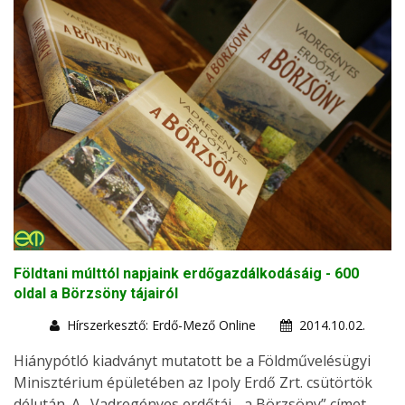
Földtani múlttól napjaink erdőgazdálkodásáig - 600
oldal a Börzsöny tájairól
Hírszerkesztő: Erdő-Mező Online
2014.10.02.
Hiánypótló kiadványt mutatott be a Földművelésügyi
Minisztérium épületében az Ipoly Erdő Zrt. csütörtök
délután. A „Vadregényes erdőtáj - a Börzsöny” címet