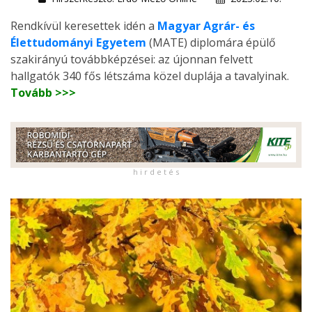
Rendkívül keresettek idén a
Magyar Agrár- és
Élettudományi Egyetem
(MATE) diplomára épülő
szakirányú továbbképzései: az újonnan felvett
hallgatók 340 fős létszáma közel duplája a tavalyinak.
Tovább >>>
h i r d e t é s