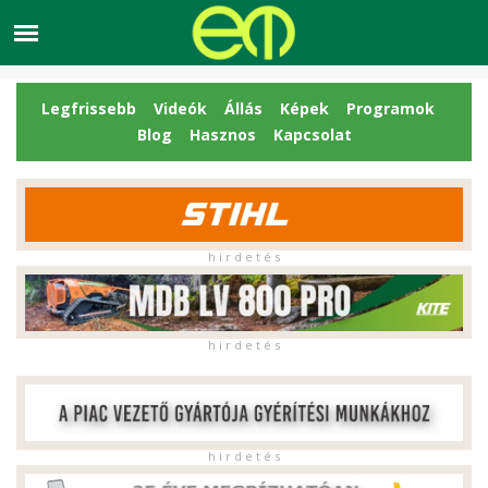
Legfrissebb
Videók
Állás
Képek
Programok
Blog
Hasznos
Kapcsolat
h i r d e t é s
h i r d e t é s
h i r d e t é s