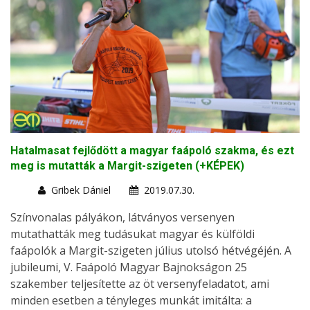
Hatalmasat fejlődött a magyar faápoló szakma, és ezt
meg is mutatták a Margit-szigeten (+KÉPEK)
Gribek Dániel
2019.07.30.
Színvonalas pályákon, látványos versenyen
mutathatták meg tudásukat magyar és külföldi
faápolók a Margit-szigeten július utolsó hétvégéjén. A
jubileumi, V. Faápoló Magyar Bajnokságon 25
szakember teljesítette az öt versenyfeladatot, ami
minden esetben a tényleges munkát imitálta: a