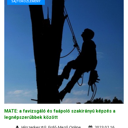
SAJTÓKÖZLEMÉNY
MATE: a favizsgáló és faápoló szakirányú képzés a
legnépszerűbbek között
Hírszerkesztő: Erdő-Mező Online
2023.02.16.