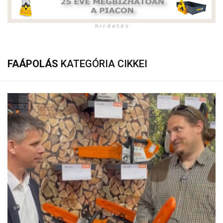
h i r d e t é s
FAÁPOLÁS
KATEGÓRIA CIKKEI