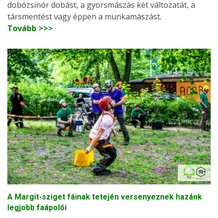
dobózsinór dobást, a gyorsmászás két változatát, a
társmentést vagy éppen a munkamászást.
Tovább >>>
A Margit-sziget fáinak tetején versenyeznek hazánk
legjobb faápolói