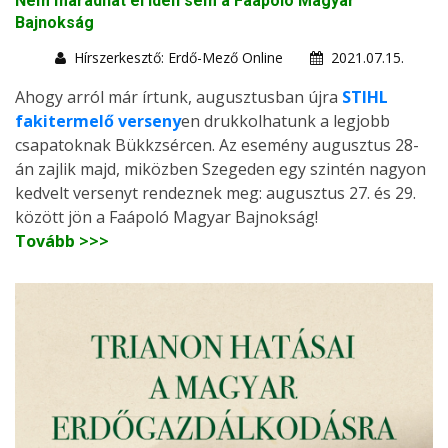
Nem maradhat el idén sem a Faápoló Magyar
Bajnokság
Hírszerkesztő: Erdő-Mező Online
2021.07.15.
Ahogy arról már írtunk, augusztusban újra
STIHL
fakitermelő verseny
en drukkolhatunk a legjobb
csapatoknak Bükkzsércen. Az esemény augusztus 28-
án zajlik majd, miközben Szegeden egy szintén nagyon
kedvelt versenyt rendeznek meg: augusztus 27. és 29.
között jön a Faápoló Magyar Bajnokság!
Tovább >>>