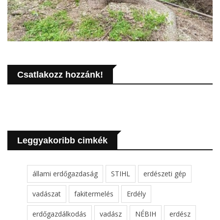
Csatlakozz hozzánk!
Leggyakoribb cimkék
állami erdőgazdaság
STIHL
erdészeti gép
vadászat
fakitermelés
Erdély
erdőgazdálkodás
vadász
NÉBIH
erdész