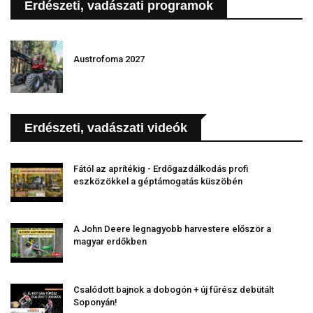
Erdészeti, vadászati programok
Austrofoma 2027
Erdészeti, vadászati videók
Fától az aprítékig - Erdőgazdálkodás profi
eszközökkel a géptámogatás küszöbén
A John Deere legnagyobb harvestere először a
magyar erdőkben
Csalódott bajnok a dobogón + új fűrész debütált
Soponyán!