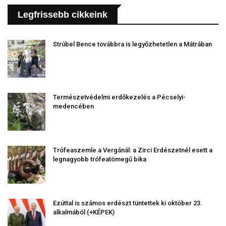
Legfrissebb cikkeink
Strúbel Bence továbbra is legyőzhetetlen a Mátrában
Természetvédelmi erdőkezelés a Pécselyi-
medencében
Trófeaszemle a Vergánál: a Zirci Erdészetnél esett a
legnagyobb trófeatömegű bika
Ezúttal is számos erdészt tüntettek ki október 23.
alkalmából (+KÉPEK)