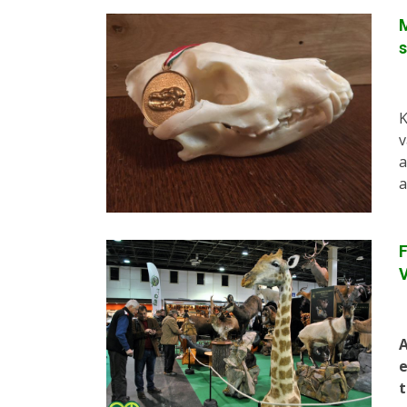
K
v
a
a
F
A
e
t