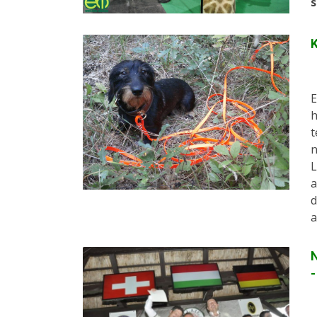
s
K
E
h
t
n
L
a
d
a
N
-