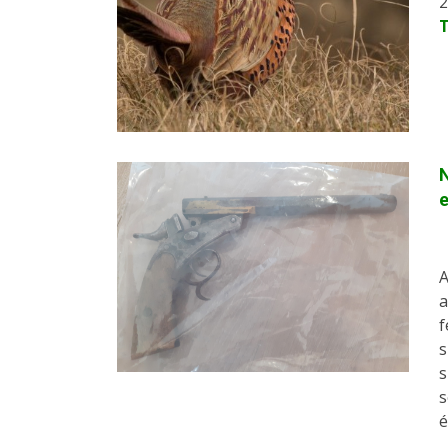
2
N
e
A
a
f
s
s
s
é