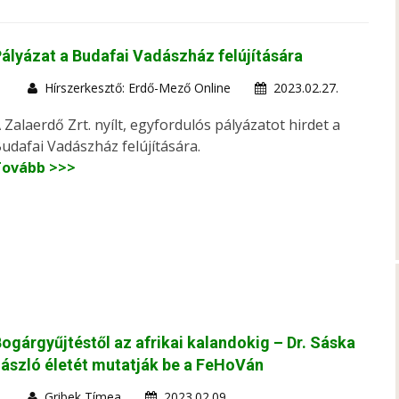
ályázat a Budafai Vadászház felújítására
Hírszerkesztő: Erdő-Mező Online
2023.02.27.
 Zalaerdő Zrt. nyílt, egyfordulós pályázatot hirdet a
udafai Vadászház felújítására.
Tovább >>>
ogárgyűjtéstől az afrikai kalandokig – Dr. Sáska
ászló életét mutatják be a FeHoVán
Gribek Tímea
2023.02.09.