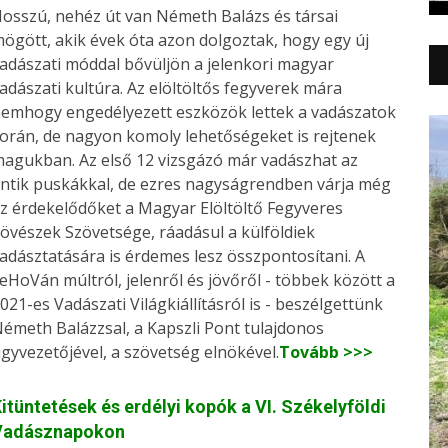
osszú, nehéz út van Németh Balázs és társai
ögött, akik évek óta azon dolgoztak, hogy egy új
adászati móddal bővüljön a jelenkori magyar
adászati kultúra. Az elöltöltős fegyverek mára
emhogy engedélyezett eszközök lettek a vadászatok
orán, de nagyon komoly lehetőségeket is rejtenek
agukban. Az első 12 vizsgázó már vadászhat az
ntik puskákkal, de ezres nagyságrendben várja még
z érdekelődőket a Magyar Elöltöltő Fegyveres
övészek Szövetsége, ráadásul a külföldiek
adásztatására is érdemes lesz összpontosítani. A
eHoVán múltról, jelenről és jövőről - többek között a
021-es Vadászati Világkiállításról is - beszélgettünk
émeth Balázzsal, a Kapszli Pont tulajdonos
gyvezetőjével, a szövetség elnökével.
Tovább >>>
itüntetések és erdélyi kopók a VI. Székelyföldi
Vadásznapokon