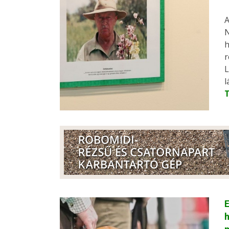
A
N
h
r
L
l
h