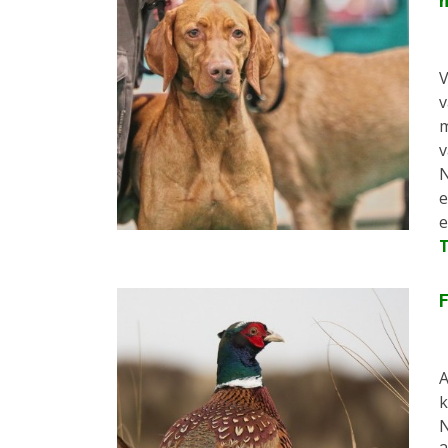
V
v
m
v
N
e
e
F
A
k
N