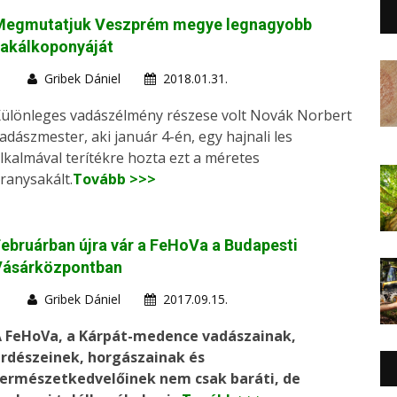
Megmutatjuk Veszprém megye legnagyobb
sakálkoponyáját
Gribek Dániel
2018.01.31.
ülönleges vadászélmény részese volt Novák Norbert
adászmester, aki január 4-én, egy hajnali les
lkalmával terítékre hozta ezt a méretes
ranysakált.
Tovább >>>
ebruárban újra vár a FeHoVa a Budapesti
Vásárközpontban
Gribek Dániel
2017.09.15.
 FeHoVa, a Kárpát-medence vadászainak,
rdészeinek, horgászainak és
ermészetkedvelőinek nem csak baráti, de