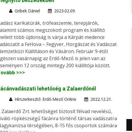
megnyitó beszédekben
Gribek Dániel
2023.02.09.
adász karikatúrák, trófeaszemle, terepjárók,
alamint számos megszokott program és kiállító
ellett több újdonság is várja a Kárpát-medence
adászatit a FeHova – Fegyver, Horgászat és Vadászat
emzetközi Kiállításon és Vásáron. Február 9-étől
gészen vasárnapig az Erdő-Mező is jelen van az
seményen 12 ország mintegy 200 kiállítója között.
Tovább >>>
ácánvadászati lehetőség a Zalaerdőnél
Hírszerkesztő: Erdő-Mező Online
2022.12.21.
 Zalaerdő Zrt. lehetőséget biztosít félvad nevelésű,
iváló röpkészségű fácánra történő társas vadászatra
agykanizsa térségében, 8-15 fős csoportok számára