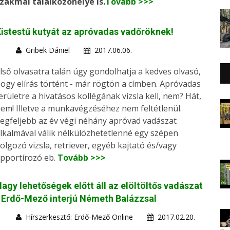
zakmai találkozóhelye is.
Tovább >>>
istestű kutyát az apróvadas vadőröknek!
Gribek Dániel
2017.06.06.
lső olvasatra talán úgy gondolhatja a kedves olvasó,
ogy elírás történt - már rögtön a címben. Apróvadas
erületre a hivatásos kollégának vizsla kell, nem? Hát,
em! Illetve a munkavégzéséhez nem feltétlenül.
egfeljebb az év végi néhány apróvad vadászat
lkalmával válik nélkülözhetetlenné egy szépen
olgozó vizsla, retriever, egyéb kajtató és/vagy
pportírozó eb.
Tovább >>>
agy lehetőségek előtt áll az elöltöltős vadászat
 Erdő-Mező interjú Németh Balázzsal
Hírszerkesztő: Erdő-Mező Online
2017.02.20.