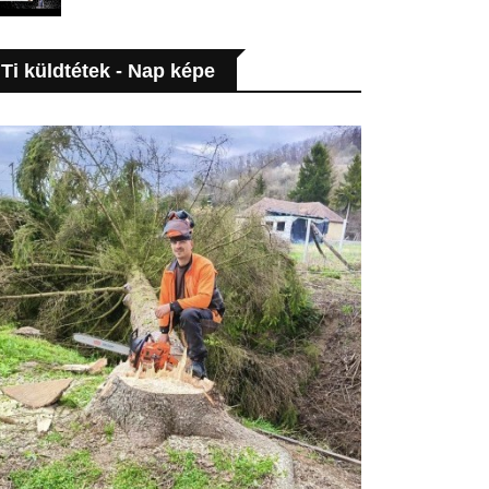
Ti küldtétek - Nap képe