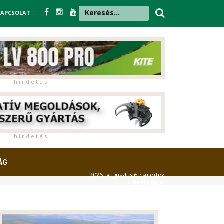
KAPCSOLAT
h i r d e t é s
h i r d e t é s
ÁG
2026. augusztus 6. csütörtök,
Berta
napja