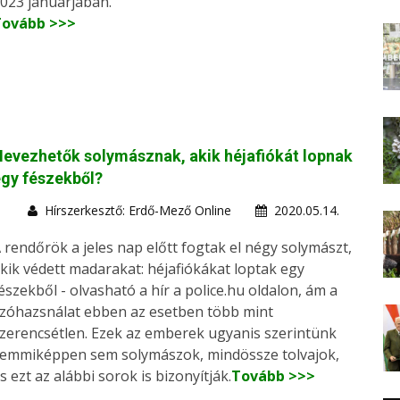
023 januárjában.
Tovább >>>
evezhetők solymásznak, akik héjafiókát lopnak
gy fészekből?
Hírszerkesztő: Erdő-Mező Online
2020.05.14.
 rendőrök a jeles nap előtt fogtak el négy solymászt,
kik védett madarakat: héjafiókákat loptak egy
észekből - olvasható a hír a police.hu oldalon, ám a
zóhazsnálat ebben az esetben több mint
zerencsétlen. Ezek az emberek ugyanis szerintünk
emmiképpen sem solymászok, mindössze tolvajok,
s ezt az alábbi sorok is bizonyítják.
Tovább >>>