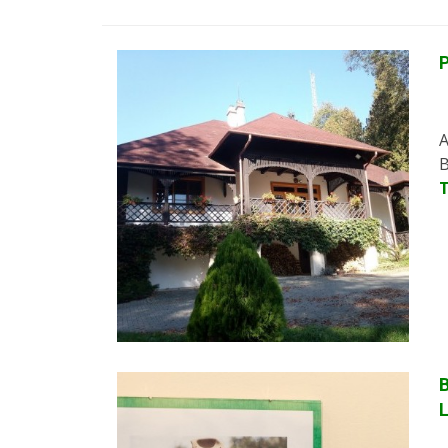
P
A
B
B
L