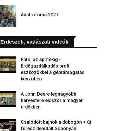
Austrofoma 2027
Erdészeti, vadászati videók
Fától az aprítékig -
Erdőgazdálkodás profi
eszközökkel a géptámogatás
küszöbén
A John Deere legnagyobb
harvestere először a magyar
erdőkben
Csalódott bajnok a dobogón + új
fűrész debütált Soponyán!