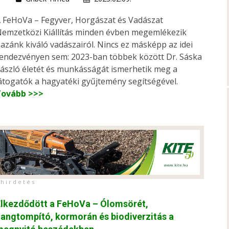
 FeHoVa – Fegyver, Horgászat és Vadászat
emzetközi Kiállítás minden évben megemlékezik
azánk kiváló vadászairól. Nincs ez másképp az idei
endezvényen sem: 2023-ban többek között Dr. Sáska
ászló életét és munkásságát ismerhetik meg a
átogatók a hagyatéki gyűjtemény segítségével.
Tovább >>>
h i r d e t é s
Elkezdődött a FeHoVa – Ólomsörét,
angtompító, kormorán és biodiverzitás a