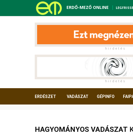
ERDŐ-MEZŐ ONLINE
LEGFRISS
h i r d e t é s
h i r d e t é s
ERDÉSZET
VADÁSZAT
GÉPINFO
FAIP
OLVASNIVALÓ
HAGYOMÁNYOS VADÁSZAT
K