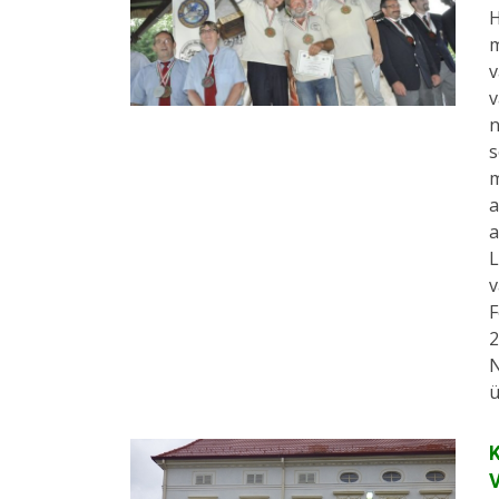
H
m
v
v
n
s
m
a
a
L
v
F
2
N
ü
K