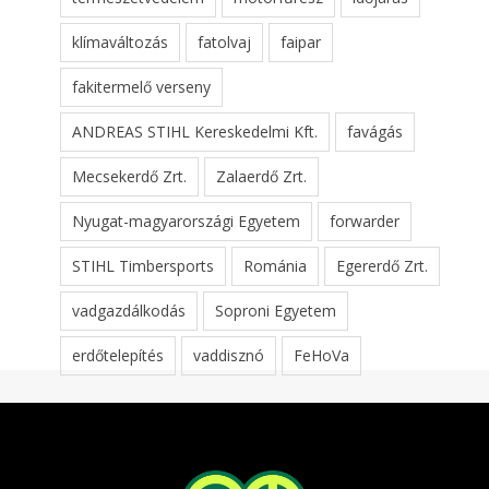
klímaváltozás
fatolvaj
faipar
fakitermelő verseny
ANDREAS STIHL Kereskedelmi Kft.
favágás
Mecsekerdő Zrt.
Zalaerdő Zrt.
Nyugat-magyarországi Egyetem
forwarder
STIHL Timbersports
Románia
Egererdő Zrt.
vadgazdálkodás
Soproni Egyetem
erdőtelepítés
vaddisznó
FeHoVa