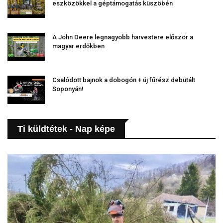
eszközökkel a géptámogatás küszöbén
A John Deere legnagyobb harvestere először a
magyar erdőkben
Csalódott bajnok a dobogón + új fűrész debütált
Soponyán!
Ti küldtétek - Nap képe