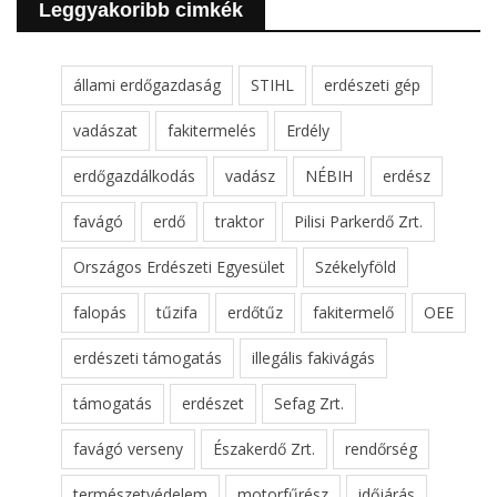
Leggyakoribb cimkék
állami erdőgazdaság
STIHL
erdészeti gép
vadászat
fakitermelés
Erdély
erdőgazdálkodás
vadász
NÉBIH
erdész
favágó
erdő
traktor
Pilisi Parkerdő Zrt.
Országos Erdészeti Egyesület
Székelyföld
falopás
tűzifa
erdőtűz
fakitermelő
OEE
erdészeti támogatás
illegális fakivágás
támogatás
erdészet
Sefag Zrt.
favágó verseny
Északerdő Zrt.
rendőrség
természetvédelem
motorfűrész
időjárás