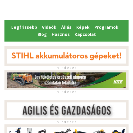
Legfrissebb
Videók
Állás
Képek
Programok
Blog
Hasznos
Kapcsolat
h i r d e t é s
h i r d e t é s
h i r d e t é s