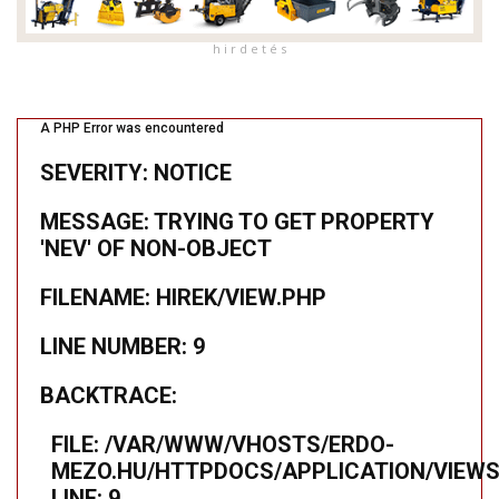
h i r d e t é s
A PHP Error was encountered
SEVERITY: NOTICE
MESSAGE: TRYING TO GET PROPERTY
'NEV' OF NON-OBJECT
FILENAME: HIREK/VIEW.PHP
LINE NUMBER: 9
BACKTRACE:
FILE: /VAR/WWW/VHOSTS/ERDO-
MEZO.HU/HTTPDOCS/APPLICATION/VIEWS
LINE: 9