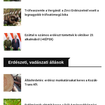
Trófeaszemle a Vergánál: a Zirci Erdészetnél esett a
legnagyobb trófeatömegű bika
Ezúttal is számos erdészt tüntettek ki október 23.
alkalmából (+KÉPEK)
Erdészeti, vadászati állások
Álláshirdetés: erdész munkatársakat keres a Kozák-
Trans Kft.
Erdőmérnök oktatót keres a Déli Agrárszakképzési