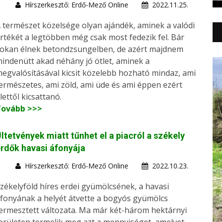
Hírszerkesztő: Erdő-Mező Online
2022.11.25.
 természet közelsége olyan ajándék, aminek a valódi
rtékét a legtöbben még csak most fedezik fel. Bár
okan élnek betondzsungelben, de azért majdnem
indenütt akad néhány jó ötlet, aminek a
egvalósításával kicsit közelebb hozható mindaz, ami
ermészetes, ami zöld, ami üde és ami éppen ezért
lettől kicsattanó.
Tovább >>>
ltetvények miatt tűnhet el a piacról a székely
rdők havasi áfonyája
Hírszerkesztő: Erdő-Mező Online
2022.10.23.
zékelyföld híres erdei gyümölcsének, a havasi
fonyának a helyét átvette a bogyós gyümölcs
ermesztett változata. Ma már két-három hektárnyi