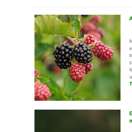
A
N
v
t
s
l
u
E