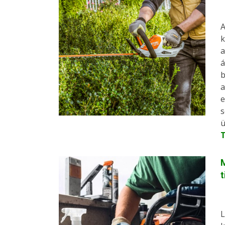
A
k
a
á
b
a
e
s
ü
M
t
L