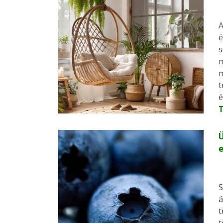
A
é
s
m
m
t
é
Ü
e
S
á
t