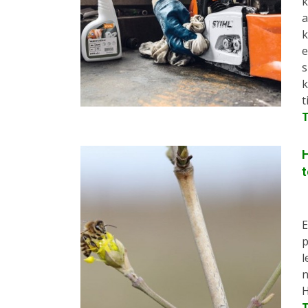
k
a
k
e
s
k
t
H
E
p
l
n
H