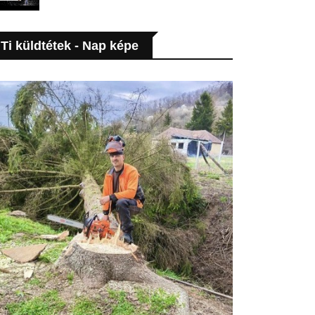
Ti küldtétek - Nap képe