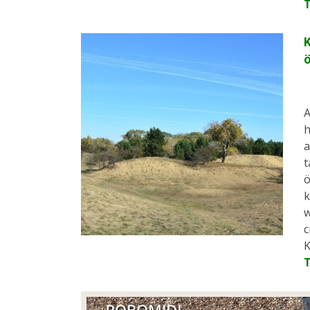
K
ö
A
h
a
t
ö
k
w
c
K