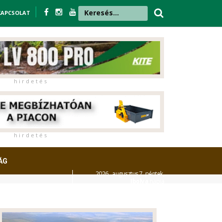
KAPCSOLAT
h i r d e t é s
h i r d e t é s
ÁG
2026. augusztus 7. péntek,
Ibolya
napja