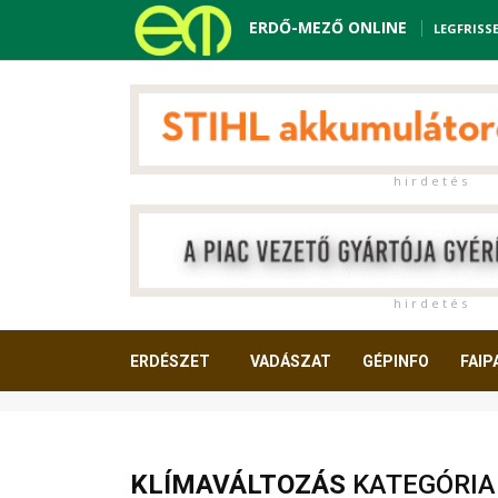
ERDŐ-MEZŐ ONLINE
LEGFRISS
h i r d e t é s
h i r d e t é s
ERDÉSZET
VADÁSZAT
GÉPINFO
FAIP
OLVASNIVALÓ
KLÍMAVÁLTOZÁS
KATEGÓRIA 