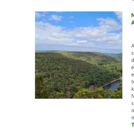
N
A
A
s
d
é
e
t
k
f
s
m
m