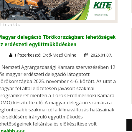
h i r d e t é s
Magyar delegáció Törökországban: lehetőségek
az erdészeti együttműködésben
Hírszerkesztő: Erdő-Mező Online
2026.01.07.
 Nemzeti Agrárgazdasági Kamara szervezésében 12
ős magyar erdészeti delegáció látogatott
örökországba 2025. november 4–6. között. Az utat a
agyar fél által előzetesen javasolt szakmai
rogramkeret mentén a Török Erdőmérnöki Kamara
OMO) készítette elő. A magyar delegáció számára a
egfontosabb szakmai cél a klímaváltozás hatásainak
érséklésére irányuló együttműködés
ehetőségeinek feltárása és előkészítése volt.
Tovább >>>