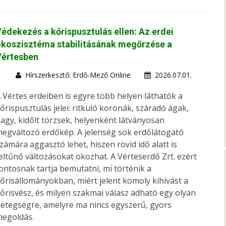
édekezés a kőrispusztulás ellen: Az erdei
koszisztéma stabilitásának megőrzése a
Vértesben
Hírszerkesztő: Erdő-Mező Online
2026.07.01.
 Vértes erdeiben is egyre több helyen láthatók a
őrispusztulás jelei: ritkuló koronák, száradó ágak,
agy, kidőlt törzsek, helyenként látványosan
egváltozó erdőkép. A jelenség sok erdőlátogató
zámára aggasztó lehet, hiszen rövid idő alatt is
eltűnő változásokat okozhat. A Vérteserdő Zrt. ezért
ontosnak tartja bemutatni, mi történik a
őrisállományokban, miért jelent komoly kihívást a
őrisvész, és milyen szakmai válasz adható egy olyan
etegségre, amelyre ma nincs egyszerű, gyors
egoldás.