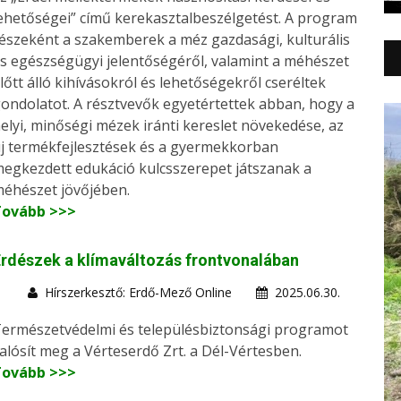
ehetőségei” című kerekasztalbeszélgetést. A program
észeként a szakemberek a méz gazdasági, kulturális
s egészségügyi jelentőségéről, valamint a méhészet
lőtt álló kihívásokról és lehetőségekről cseréltek
ondolatot. A résztvevők egyetértettek abban, hogy a
elyi, minőségi mézek iránti kereslet növekedése, az
j termékfejlesztések és a gyermekkorban
egkezdett edukáció kulcsszerepet játszanak a
éhészet jövőjében.
Tovább >>>
rdészek a klímaváltozás frontvonalában
Hírszerkesztő: Erdő-Mező Online
2025.06.30.
ermészetvédelmi és településbiztonsági programot
alósít meg a Vérteserdő Zrt. a Dél-Vértesben.
Tovább >>>