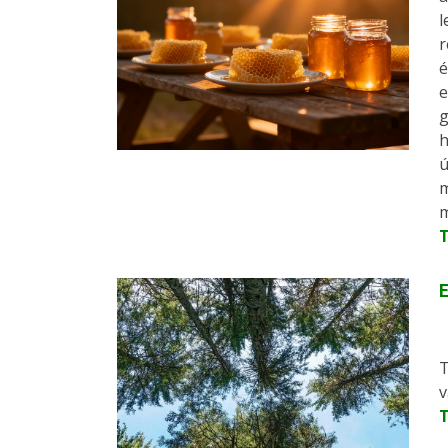
l
r
é
e
g
h
ú
m
m
E
T
v