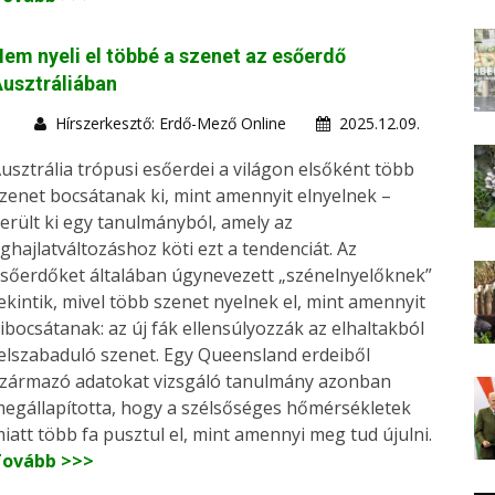
em nyeli el többé a szenet az esőerdő
usztráliában
Hírszerkesztő: Erdő-Mező Online
2025.12.09.
usztrália trópusi esőerdei a világon elsőként több
zenet bocsátanak ki, mint amennyit elnyelnek –
erült ki egy tanulmányból, amely az
ghajlatváltozáshoz köti ezt a tendenciát. Az
sőerdőket általában úgynevezett „szénelnyelőknek”
ekintik, mivel több szenet nyelnek el, mint amennyit
ibocsátanak: az új fák ellensúlyozzák az elhaltakból
elszabaduló szenet. Egy Queensland erdeiből
zármazó adatokat vizsgáló tanulmány azonban
egállapította, hogy a szélsőséges hőmérsékletek
iatt több fa pusztul el, mint amennyi meg tud újulni.
Tovább >>>