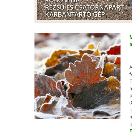
A
f
T
m
p
(
l
m
l