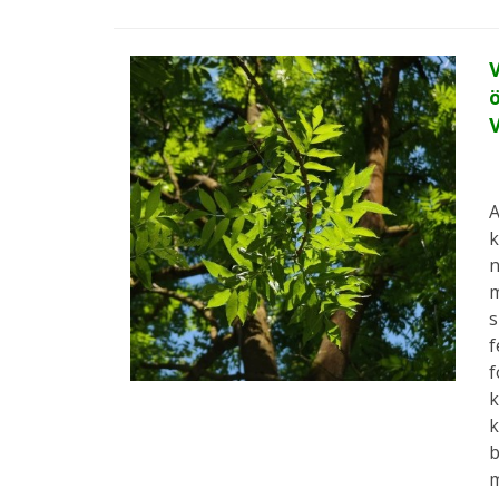
V
ö
A
k
n
m
s
f
f
k
k
b
m