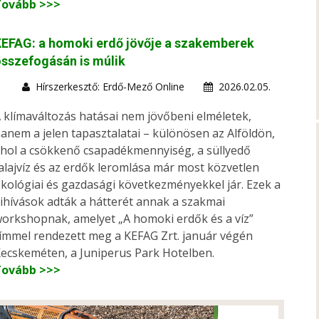
Tovább >>>
EFAG: a homoki erdő jövője a szakemberek
sszefogásán is múlik
Hírszerkesztő: Erdő-Mező Online
2026.02.05.
 klímaváltozás hatásai nem jövőbeni elméletek,
anem a jelen tapasztalatai – különösen az Alföldön,
hol a csökkenő csapadékmennyiség, a süllyedő
alajvíz és az erdők leromlása már most közvetlen
kológiai és gazdasági következményekkel jár. Ezek a
ihívások adták a hátterét annak a szakmai
orkshopnak, amelyet „A homoki erdők és a víz”
ímmel rendezett meg a KEFAG Zrt. január végén
ecskeméten, a Juniperus Park Hotelben.
Tovább >>>