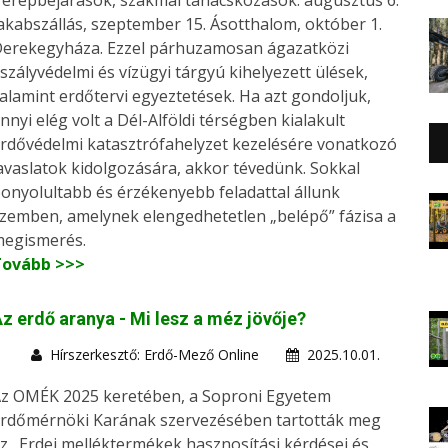
erepbejárások, szakmai tanácskozások: augusztus 6.
akabszállás, szeptember 15. Ásotthalom, október 1.
erekegyháza. Ezzel párhuzamosan ágazatközi
szályvédelmi és vízügyi tárgyú kihelyezett ülések,
alamint erdőtervi egyeztetések. Ha azt gondoljuk,
nnyi elég volt a Dél-Alföldi térségben kialakult
rdővédelmi katasztrófahelyzet kezelésére vonatkozó
avaslatok kidolgozására, akkor tévedünk. Sokkal
onyolultabb és érzékenyebb feladattal állunk
zemben, amelynek elengedhetetlen „belépő” fázisa a
egismerés.
Tovább >>>
z erdő aranya - Mi lesz a méz jövője?
Hírszerkesztő: Erdő-Mező Online
2025.10.01.
z OMÉK 2025 keretében, a Soproni Egyetem
rdőmérnöki Karának szervezésében tartották meg
z „Erdei melléktermékek hasznosítási kérdései és