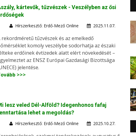
szály, kártevők, tűzvészek - Veszélyben az ősi
erdőségek
Hírszerkesztő: Erdő-Mező Online
2025.11.07.
 rekordméretű tűzvészek és az emelkedő
őmérséklet komoly veszélybe sodorhatja az északi
élteke erdőinek évtizedek alatt elért növekedését –
igyelmeztet az ENSZ Európai Gazdasági Bizottsága
UNECE) jelentése.
Tovább >>>
i lesz veled Dél-Alföld? Idegenhonos fafaj
enntartása lehet a megoldás?
Hírszerkesztő: Erdő-Mező Online
2025.10.27.