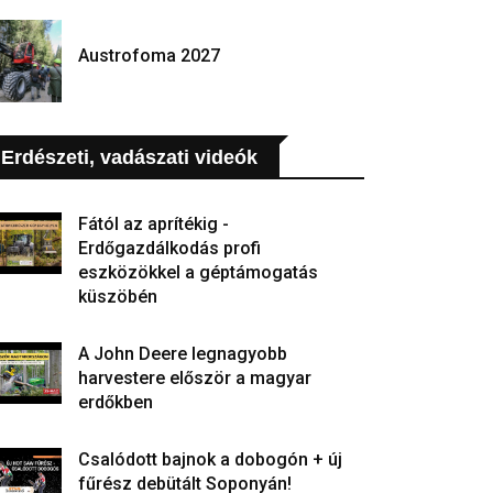
Austrofoma 2027
Erdészeti, vadászati videók
Fától az aprítékig -
Erdőgazdálkodás profi
eszközökkel a géptámogatás
küszöbén
A John Deere legnagyobb
harvestere először a magyar
erdőkben
Csalódott bajnok a dobogón + új
fűrész debütált Soponyán!