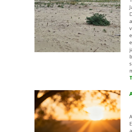
T
J
D
a
v
e
e
j
b
s
m
A
A
E
a