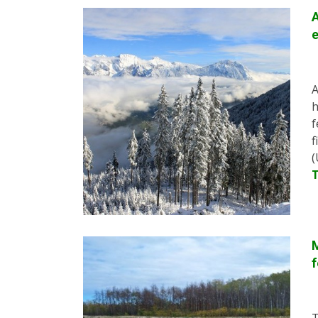
A
A
h
f
f
(
M
f