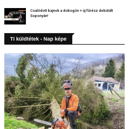
Csalódott bajnok a dobogón + új fűrész debütált
Soponyán!
Ti küldtétek - Nap képe