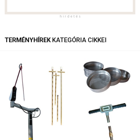
h i r d e t é s
TERMÉNYHÍREK
KATEGÓRIA CIKKEI