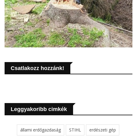
Csatlakozz hozzánk!
Leggyakoribb cimkék
állami erdőgazdaság
STIHL
erdészeti gép