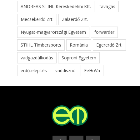
ANDREAS STIHL Kereskedelmi Kft.
favágás
Mecsekerdő Zrt.
Zalaerdő Zrt.
Nyugat-magyarországi Egyetem
forwarder
STIHL Timbersports
Románia
Egererdő Zrt.
vadgazdálkodás
Soproni Egyetem
erdőtelepítés
vaddisznó
FeHoVa