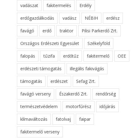
vadászat
fakitermelés
Erdély
erdőgazdálkodás
vadász
NÉBIH
erdész
favágó
erdő
traktor
Pilisi Parkerdő Zrt.
Országos Erdészeti Egyesület
Székelyföld
falopás
tűzifa
erdőtűz
fakitermelő
OEE
erdészeti támogatás
illegális fakivágás
támogatás
erdészet
Sefag Zrt.
favágó verseny
Északerdő Zrt.
rendőrség
természetvédelem
motorfűrész
időjárás
klímaváltozás
fatolvaj
faipar
fakitermelő verseny