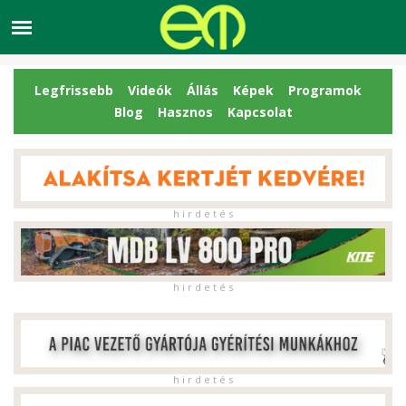
Legfrissebb
Videók
Állás
Képek
Programok
Blog
Hasznos
Kapcsolat
h i r d e t é s
h i r d e t é s
h i r d e t é s