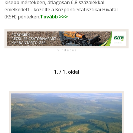
kisebb mértékben, átlagosan 6,8 százalékkal
emelkedett - közölte a Központi Statisztikai Hivatal
(KSH) pénteken.
Tovább >>>
h i r d e t é s
1. / 1. oldal