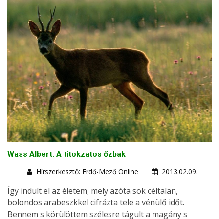
Wass Albert: A titokzatos őzbak
Hírszerkesztő: Erdő-Mező Online
2013.02.09.
Így indult el az életem, mely azóta sok céltalan,
bolondos arabeszkkel cifrázta tele a vénülő időt.
Bennem s körülöttem szélesre tágult a magány s