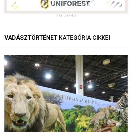
h i r d e t é s
VADÁSZTÖRTÉNET
KATEGÓRIA CIKKEI