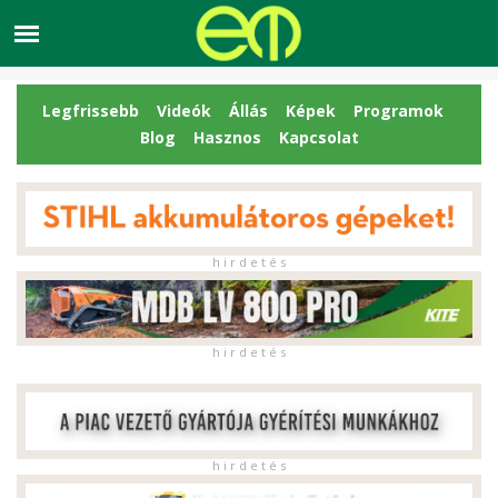
Legfrissebb
Videók
Állás
Képek
Programok
Blog
Hasznos
Kapcsolat
h i r d e t é s
h i r d e t é s
h i r d e t é s