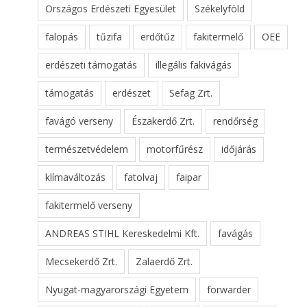
Országos Erdészeti Egyesület
Székelyföld
falopás
tűzifa
erdőtűz
fakitermelő
OEE
erdészeti támogatás
illegális fakivágás
támogatás
erdészet
Sefag Zrt.
favágó verseny
Északerdő Zrt.
rendőrség
természetvédelem
motorfűrész
időjárás
klímaváltozás
fatolvaj
faipar
fakitermelő verseny
ANDREAS STIHL Kereskedelmi Kft.
favágás
Mecsekerdő Zrt.
Zalaerdő Zrt.
Nyugat-magyarországi Egyetem
forwarder