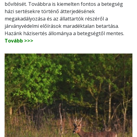
bővítését. Továbbra is kiemelten fontos a betegség
házi sertésekre történő átterjedésének
megakadályozása és az állattartók részéről a
járványvédelmi előírások maradéktalan betartása.
Hazánk házisertés állománya a betegségtől mentes.
Tovább >>>