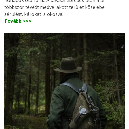
hónapok óta zajlik. A tavaszi ébredés után már
többször tévedt medve lakott terület közelébe,
sérülést, károkat is okozva.
Tovább >>>