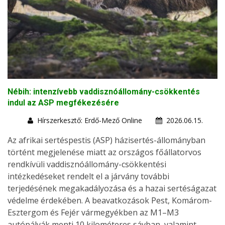
Nébih: intenzívebb vaddisznóállomány-csökkentés
indul az ASP megfékezésére
Hírszerkesztő: Erdő-Mező Online
2026.06.15.
Az afrikai sertéspestis (ASP) házisertés-állományban
történt megjelenése miatt az országos főállatorvos
rendkívüli vaddisznóállomány-csökkentési
intézkedéseket rendelt el a járvány további
terjedésének megakadályozása és a hazai sertéságazat
védelme érdekében. A beavatkozások Pest, Komárom-
Esztergom és Fejér vármegyékben az M1–M3
autópályák menti 10 kilométeres sávban, valamint