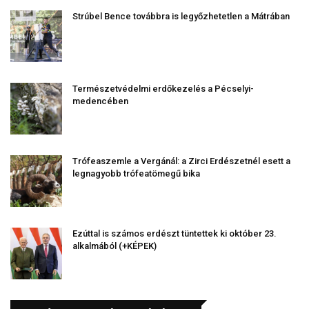
Strúbel Bence továbbra is legyőzhetetlen a Mátrában
Természetvédelmi erdőkezelés a Pécselyi-
medencében
Trófeaszemle a Vergánál: a Zirci Erdészetnél esett a
legnagyobb trófeatömegű bika
Ezúttal is számos erdészt tüntettek ki október 23.
alkalmából (+KÉPEK)