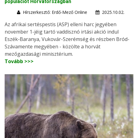
populációt Horvátországban
Hírszerkesztő: Erdő-Mező Online
2025.10.02.
Az afrikai sertéspestis (ASP) elleni harc jegyében
november 1-jéig tartó vaddisznó irtási akció indul
Eszék-Baranya, Vukovár-Szerémség és részben Bród-
Szávamente megyében - közölte a horvát
mezőgazdasági minisztérium.
Tovább >>>