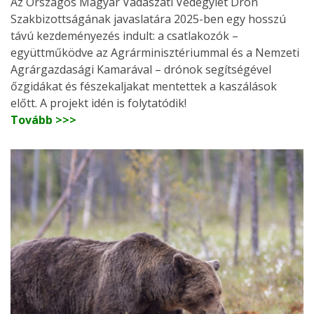
Az Országos Magyar Vadászati Védegylet Drón
Szakbizottságának javaslatára 2025-ben egy hosszú
távú kezdeményezés indult: a csatlakozók –
együttműködve az Agrárminisztériummal és a Nemzeti
Agrárgazdasági Kamarával – drónok segítségével
őzgidákat és fészekaljakat mentettek a kaszálások
előtt. A projekt idén is folytatódik!
Tovább >>>