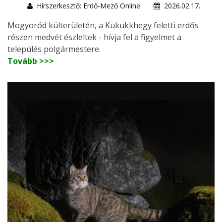
Hírszerkesztő: Erdő-Mező Online
2026.02.17.
Mogyoród külterületén, a Kukukkhegy feletti erdős
részen medvét észleltek - hívja fel a figyelmet a
település polgármestere.
Tovább >>>