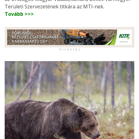
Területi Szervezetének titkára az MTI-nek.
Tovább >>>
h i r d e t é s