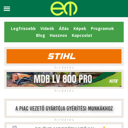
Legfrissebb
Videók
Állás
Képek
Programok
Blog
Hasznos
Kapcsolat
h i r d e t é s
h i r d e t é s
h i r d e t é s