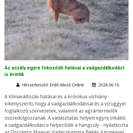
Az aszály egyre fokozódó hatásai a vadgazdálkodást
is érintik
Hírszerkesztő: Erdő-Mező Online
2026.06.10.
A klímaváltozás hatásai és a krónikus vízhiány
kikényszeríti, hogy a vadgazdálkodással és a vízüggyel
foglalkozó szervezetek, valamint az agrártermelők
összedolgozzanak. A vadásztatás helyett egyre inkább
a vadgazdálkodásra helyeződik a hangsúly - nyilatkozta
az Országos Magyar Vadászkamara Békés Vármegyei