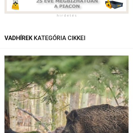
h i r d e t é s
VADHÍREK
KATEGÓRIA CIKKEI