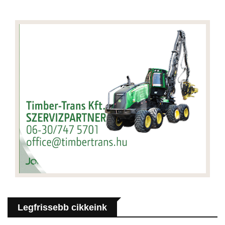
Legfrissebb cikkeink