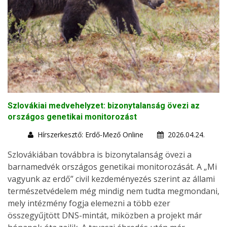
Szlovákiai medvehelyzet: bizonytalanság övezi az
országos genetikai monitorozást
Hírszerkesztő: Erdő-Mező Online
2026.04.24.
Szlovákiában továbbra is bizonytalanság övezi a
barnamedvék országos genetikai monitorozását. A „Mi
vagyunk az erdő” civil kezdeményezés szerint az állami
természetvédelem még mindig nem tudta megmondani,
mely intézmény fogja elemezni a több ezer
összegyűjtött DNS-mintát, miközben a projekt már