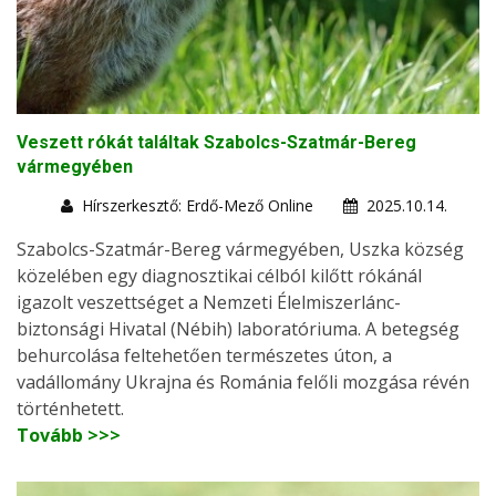
Veszett rókát találtak Szabolcs-Szatmár-Bereg
vármegyében
Hírszerkesztő: Erdő-Mező Online
2025.10.14.
Szabolcs-Szatmár-Bereg vármegyében, Uszka község
közelében egy diagnosztikai célból kilőtt rókánál
igazolt veszettséget a Nemzeti Élelmiszerlánc-
biztonsági Hivatal (Nébih) laboratóriuma. A betegség
behurcolása feltehetően természetes úton, a
vadállomány Ukrajna és Románia felőli mozgása révén
történhetett.
Tovább >>>