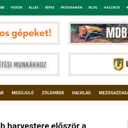
EBB
VIDEÓK
ÁLLÁS
KÉPEK
PROGRAMOK
BLOG
HASZNOS
AR
MEGÚJULÓ
ZÖLDHÍREK
HALVILÁG
MEZŐGAZDAS
 harvestere először a