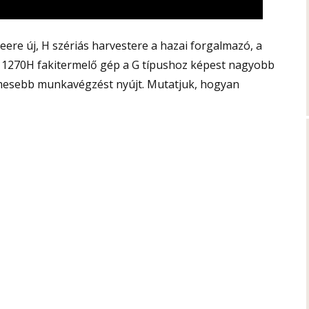
re új, H szériás harvestere a hazai forgalmazó, a
ó 1270H fakitermelő gép a G típushoz képest nagyobb
elmesebb munkavégzést nyújt. Mutatjuk, hogyan