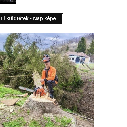
Ti küldtétek - Nap képe