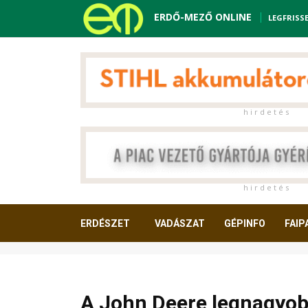
ERDŐ-MEZŐ ONLINE
LEGFRISS
h i r d e t é s
h i r d e t é s
ERDÉSZET
VADÁSZAT
GÉPINFO
FAIP
OLVASNIVALÓ
A John Deere legnagyobb