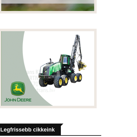
Legfrissebb cikkeink