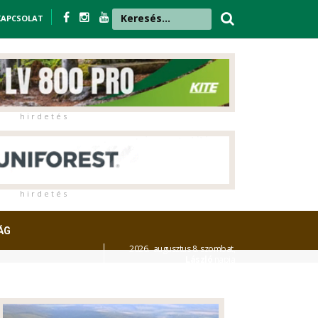
KAPCSOLAT
h i r d e t é s
h i r d e t é s
ÁG
2026. augusztus 8. szombat,
László
napja