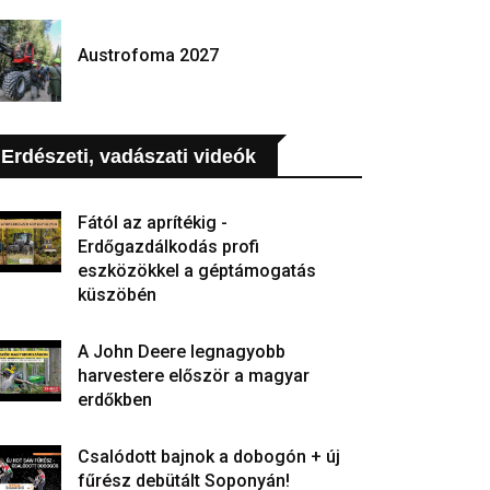
Austrofoma 2027
Erdészeti, vadászati videók
Fától az aprítékig -
Erdőgazdálkodás profi
eszközökkel a géptámogatás
küszöbén
A John Deere legnagyobb
harvestere először a magyar
erdőkben
Csalódott bajnok a dobogón + új
fűrész debütált Soponyán!