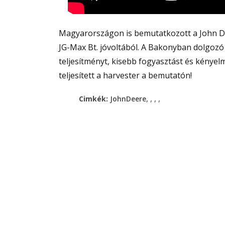
Magyarországon is bemutatkozott a John Dee
JG-Max Bt. jóvoltából. A Bakonyban dolgoz
teljesítményt, kisebb fogyasztást és kény
teljesített a harvester a bemutatón!
,
,
,
,
Cimkék:
JohnDeere