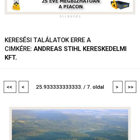
h i r d e t é s
KERESÉSI TALÁLATOK ERRE A
CIMKÉRE:
ANDREAS STIHL KERESKEDELMI
KFT.
<<
<
25.933333333333. / 7. oldal
>
>>