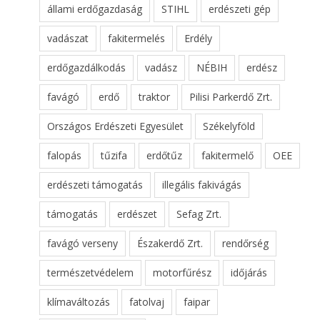
állami erdőgazdaság
STIHL
erdészeti gép
vadászat
fakitermelés
Erdély
erdőgazdálkodás
vadász
NÉBIH
erdész
favágó
erdő
traktor
Pilisi Parkerdő Zrt.
Országos Erdészeti Egyesület
Székelyföld
falopás
tűzifa
erdőtűz
fakitermelő
OEE
erdészeti támogatás
illegális fakivágás
támogatás
erdészet
Sefag Zrt.
favágó verseny
Északerdő Zrt.
rendőrség
természetvédelem
motorfűrész
időjárás
klímaváltozás
fatolvaj
faipar