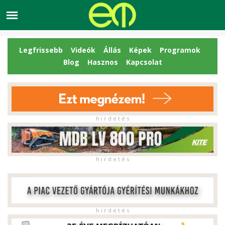
Legfrissebb
Videók
Állás
Képek
Programok
Blog
Hasznos
Kapcsolat
h i r d e t é s
h i r d e t é s
h i r d e t é s