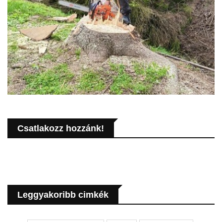
Csatlakozz hozzánk!
Leggyakoribb cimkék