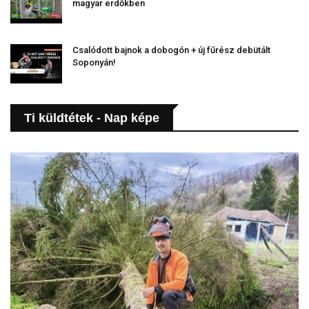
magyar erdőkben
Csalódott bajnok a dobogón + új fűrész debütált
Soponyán!
Ti küldtétek - Nap képe