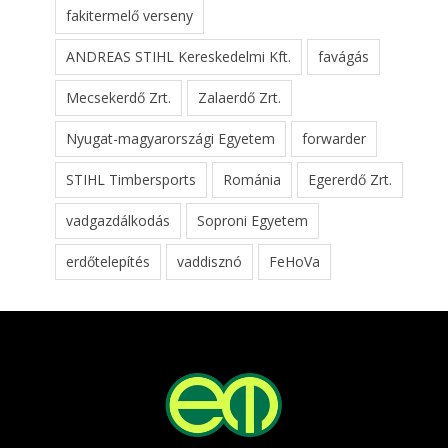
fakitermelő verseny
ANDREAS STIHL Kereskedelmi Kft.
favágás
Mecsekerdő Zrt.
Zalaerdő Zrt.
Nyugat-magyarországi Egyetem
forwarder
STIHL Timbersports
Románia
Egererdő Zrt.
vadgazdálkodás
Soproni Egyetem
erdőtelepítés
vaddisznó
FeHoVa