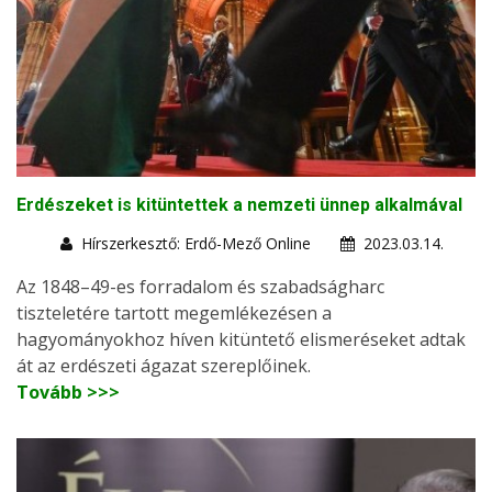
Erdészeket is kitüntettek a nemzeti ünnep alkalmával
Hírszerkesztő: Erdő-Mező Online
2023.03.14.
Az 1848–49-es forradalom és szabadságharc
tiszteletére tartott megemlékezésen a
hagyományokhoz híven kitüntető elismeréseket adtak
át az erdészeti ágazat szereplőinek.
Tovább >>>