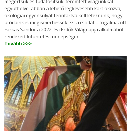
megértsük és tudatosítsuk: teremtett világunkkal
együtt élve, abban a lehető legkevesebb kárt okozva,
ökológiai egyensúlyát fenntartva kell léteznünk, hogy
utódaink is megismerhessék ezt a csodát – fogalmazott
Farkas Sándor a 2022. évi Erdők Világnapja alkalmából
rendezett kitüntetési ünnepségen.
Tovább >>>