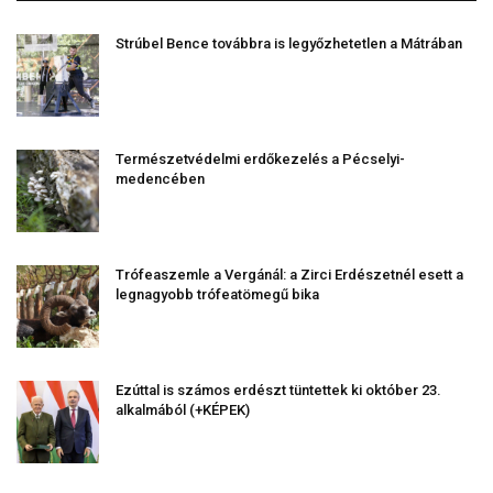
Strúbel Bence továbbra is legyőzhetetlen a Mátrában
Természetvédelmi erdőkezelés a Pécselyi-
medencében
Trófeaszemle a Vergánál: a Zirci Erdészetnél esett a
legnagyobb trófeatömegű bika
Ezúttal is számos erdészt tüntettek ki október 23.
alkalmából (+KÉPEK)