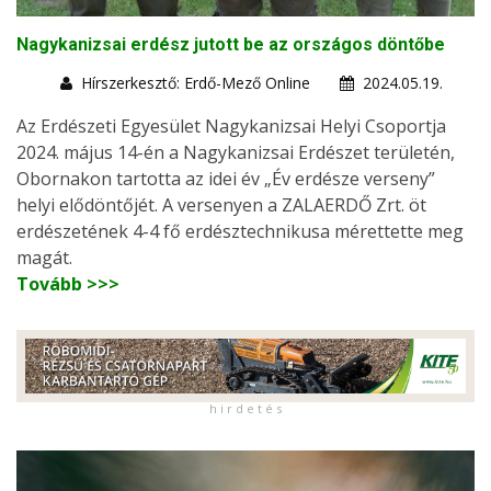
Nagykanizsai erdész jutott be az országos döntőbe
Hírszerkesztő: Erdő-Mező Online
2024.05.19.
Az Erdészeti Egyesület Nagykanizsai Helyi Csoportja
2024. május 14-én a Nagykanizsai Erdészet területén,
Obornakon tartotta az idei év „Év erdésze verseny”
helyi elődöntőjét. A versenyen a ZALAERDŐ Zrt. öt
erdészetének 4-4 fő erdésztechnikusa mérettette meg
magát.
Tovább >>>
h i r d e t é s