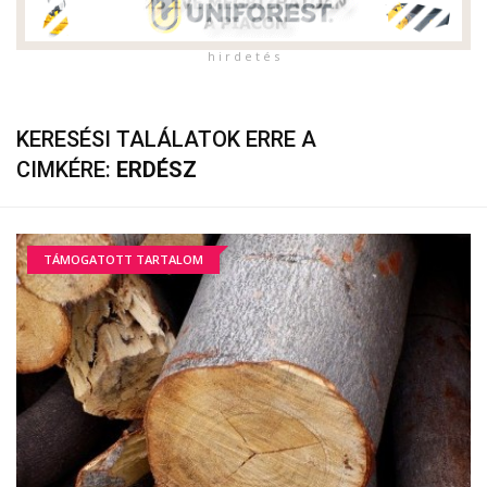
h i r d e t é s
KERESÉSI TALÁLATOK ERRE A
CIMKÉRE:
ERDÉSZ
TÁMOGATOTT TARTALOM