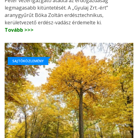
Péter vezérigazgató átadta az erdőgazdaság
legmagasabb kitüntetését. A „Gyulaj Zrt.-ért”
aranygyűrűt Bóka Zoltán erdésztechnikus,
kerületvezető erdész-vadász érdemelte ki.
Tovább >>>
SAJTÓKÖZLEMÉNY