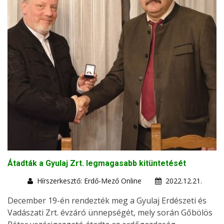
Átadták a Gyulaj Zrt. legmagasabb kitüntetését
Hírszerkesztő: Erdő-Mező Online
2022.12.21.
December 19-én rendezték meg a Gyulaj Erdészeti és
Vadászati Zrt. évzáró ünnepségét, mely során Gőbölös