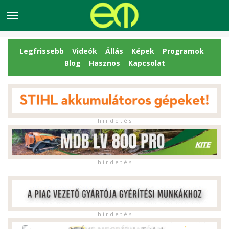
Legfrissebb
Videók
Állás
Képek
Programok
Blog
Hasznos
Kapcsolat
h i r d e t é s
h i r d e t é s
h i r d e t é s