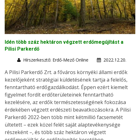
Idén több száz hektáron végzett erdőmegújítást a
Pilisi Parkerdő
Hírszerkesztő: Erdő-Mező Online
2022.12.20.
A Pilisi Parkerdő Zrt. a főváros környéki állami erdők
kezelőjeként stratégiai küldetésének tartja a felelős,
fenntartható erdőgazdálkodást. Éppen ezért kiemelt
figyelmet fordít erdőterületeinek fenntartható
kezelésére, az erdők természetességének fokozása
érdekében végzett erdészeti beavatkozásokra. A Pilisi
Parkerdő 2022-ben több mint kétmillió facsemetét
ültetett – ezek közel felét saját alaptevékenysége
részeként –, és több száz hektáron végzett
erdőmegújítás és erdőtelepítés keretében