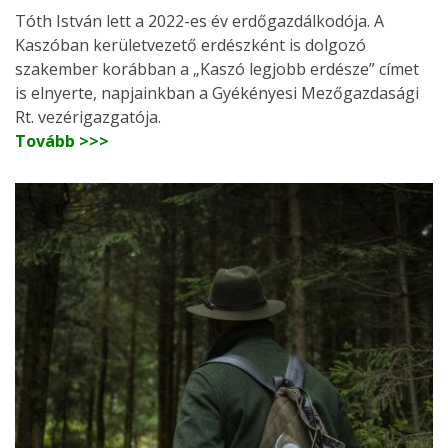
Tóth István lett a 2022-es év erdőgazdálkodója. A
Kaszóban kerületvezető erdészként is dolgozó
szakember korábban a „Kaszó legjobb erdésze” címet
is elnyerte, napjainkban a Gyékényesi Mezőgazdasági
Rt. vezérigazgatója.
Tovább >>>