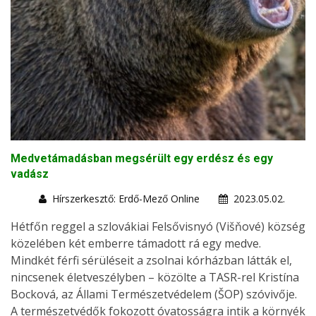
Medvetámadásban megsérült egy erdész és egy
vadász
Hírszerkesztő: Erdő-Mező Online
2023.05.02.
Hétfőn reggel a szlovákiai Felsővisnyó (Višňové) község
közelében két emberre támadott rá egy medve.
Mindkét férfi sérüléseit a zsolnai kórházban látták el,
nincsenek életveszélyben – közölte a TASR-rel Kristína
Bocková, az Állami Természetvédelem (ŠOP) szóvivője.
A természetvédők fokozott óvatosságra intik a környék