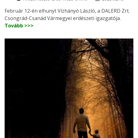
Február 12-én elhunyt Vízhányó László, a DALERD Zrt.
Csongrád-Csanád Vármegyei erdészeti igazgatója.
Tovább >>>