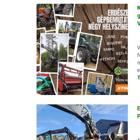
K
g
V
V
f
m
e
E
P