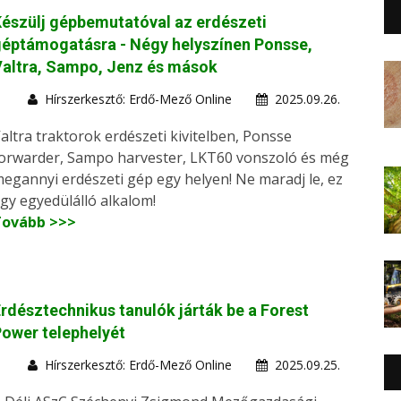
észülj gépbemutatóval az erdészeti
éptámogatásra - Négy helyszínen Ponsse,
altra, Sampo, Jenz és mások
Hírszerkesztő: Erdő-Mező Online
2025.09.26.
altra traktorok erdészeti kivitelben, Ponsse
orwarder, Sampo harvester, LKT60 vonszoló és még
egannyi erdészeti gép egy helyen! Ne maradj le, ez
gy egyedülálló alkalom!
Tovább >>>
rdésztechnikus tanulók járták be a Forest
ower telephelyét
Hírszerkesztő: Erdő-Mező Online
2025.09.25.