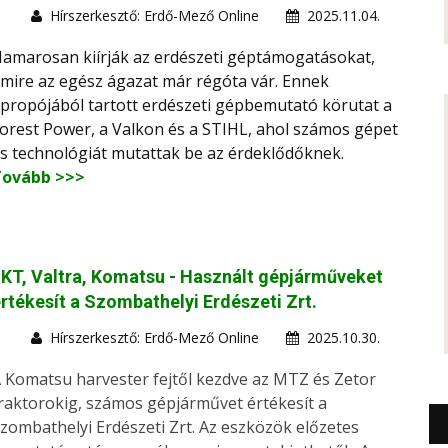
Hírszerkesztő: Erdő-Mező Online
2025.11.04.
amarosan kiírják az erdészeti géptámogatásokat,
mire az egész ágazat már régóta vár. Ennek
propójából tartott erdészeti gépbemutató körutat a
orest Power, a Valkon és a STIHL, ahol számos gépet
s technológiát mutattak be az érdeklődőknek.
Tovább >>>
KT, Valtra, Komatsu - Használt gépjárműveket
rtékesít a Szombathelyi Erdészeti Zrt.
Hírszerkesztő: Erdő-Mező Online
2025.10.30.
 Komatsu harvester fejtől kezdve az MTZ és Zetor
raktorokig, számos gépjárművet értékesít a
zombathelyi Erdészeti Zrt. Az eszközök előzetes