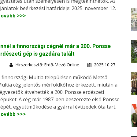
gyeztetés után személyesen is megtekinthetők. Az
jánlatok beérkezési határideje: 2025. november 12.
Tovább >>>
nnél a finnországi cégnél már a 200. Ponsse
rdészeti gép is gazdára talált
Hírszerkesztő: Erdő-Mező Online
2025.10.27.
 finnországi Multia településen működő Metsä-
ultia cég jelentős mérföldkőhöz érkezett, miután a
égvezetők átvehették a 200. Ponsse erdészeti
épüket. A cég már 1987-ben beszerezte első Ponsse
épét, együttműködése a gyárral évtizedek óta tart.
Tovább >>>