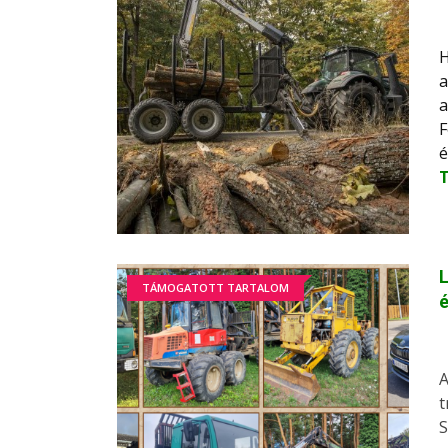
H
a
a
F
é
L
TÁMOGATOTT TARTALOM
é
A
t
S