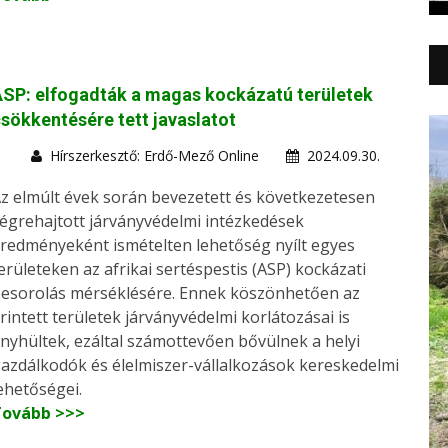
SP: elfogadták a magas kockázatú területek
sökkentésére tett javaslatot
Hírszerkesztő: Erdő-Mező Online
2024.09.30.
z elmúlt évek során bevezetett és következetesen
égrehajtott járványvédelmi intézkedések
redményeként ismételten lehetőség nyílt egyes
erületeken az afrikai sertéspestis (ASP) kockázati
esorolás mérséklésére. Ennek köszönhetően az
rintett területek járványvédelmi korlátozásai is
nyhültek, ezáltal számottevően bővülnek a helyi
azdálkodók és élelmiszer-vállalkozások kereskedelmi
ehetőségei.
Tovább >>>