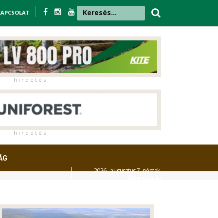
KAPCSOLAT
h i r d e t é s
h i r d e t é s
ÁG
2026. augusztus 7. péntek,
Ibolya
napja