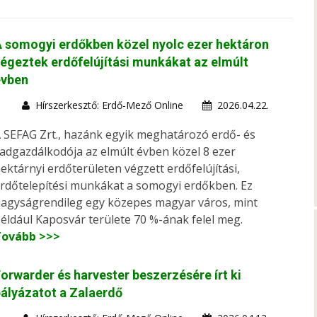
 somogyi erdőkben közel nyolc ezer hektáron
égeztek erdőfelújítási munkákat az elmúlt
évben
Hírszerkesztő: Erdő-Mező Online
2026.04.22.
 SEFAG Zrt., hazánk egyik meghatározó erdő- és
adgazdálkodója az elmúlt évben közel 8 ezer
ektárnyi erdőterületen végzett erdőfelújítási,
rdőtelepítési munkákat a somogyi erdőkben. Ez
agyságrendileg egy közepes magyar város, mint
éldául Kaposvár területe 70 %-ának felel meg.
Tovább >>>
orwarder és harvester beszerzésére írt ki
ályázatot a Zalaerdő