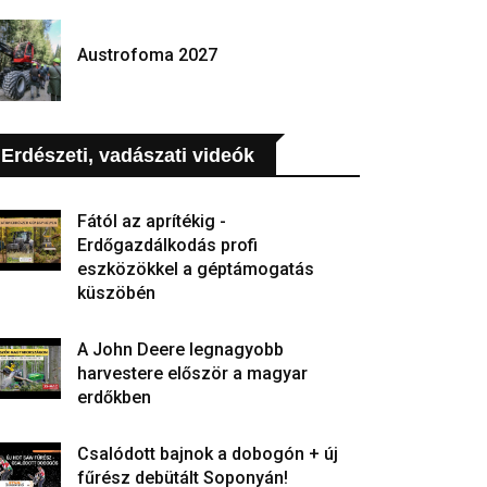
Austrofoma 2027
Erdészeti, vadászati videók
Fától az aprítékig -
Erdőgazdálkodás profi
eszközökkel a géptámogatás
küszöbén
A John Deere legnagyobb
harvestere először a magyar
erdőkben
Csalódott bajnok a dobogón + új
fűrész debütált Soponyán!