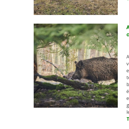
A
c
A
v
e
t
b
é
e
g
l