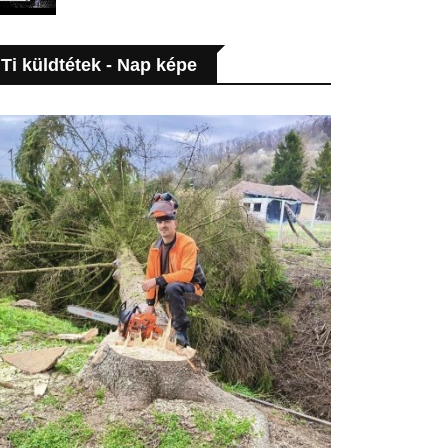
Ti küldtétek - Nap képe