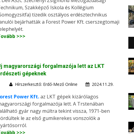
 Déli ASzC Széchenyi Zsigmond Mezőgazdasági
echnikum, Szakképző Iskola és Kollégium
Somogyzsitfa) tizedik osztályos erdésztechnikus
anulói bejárhatták a Forest Power Kft. cserszegtomaji
elephelyét.
Tovább >>>
j magyarországi forgalmazója lett az LKT
erdészeti gépeknek
Hírszerkesztő: Erdő-Mező Online
2024.11.29.
orest Power Kft.
az LKT gépek kizárólagos
agyarországi forgalmazója lett. A Trstenában
alálható gyár nagy múltra tekint vissza, 1971-ben
ördültek le az első gumikerekes vonszolók a
yártósorról.
Tovább >>>