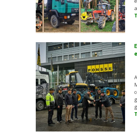
e
a
E
e
A
M
c
g
g