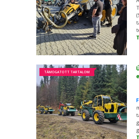
A
T
(
t
t
Ú
TÁMOGATOTT TARTALOM
F
m
t
g
g