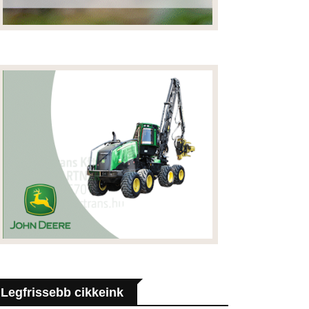
Legfrissebb cikkeink