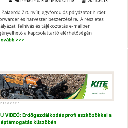
Hírszerkesztő: Erdő-Mező Online
2026.04.13.
 Zalaerdő Zrt. nyílt, egyfordulós pályázatot hirdet
orwarder és harvester beszerzésére. A részletes
ályázati felhívás és tájékoztatás e-mailben
gényelhető a kapcsolattartó elérhetőségén.
Tovább >>>
h i r d e t é s
J VIDEÓ: Erdőgazdálkodás profi eszközökkel a
géptámogatás küszöbén