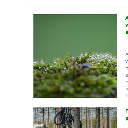
A
v
A
v
h
e
n
p
F
p