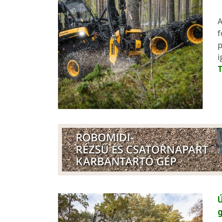
A
f
p
i
Ú