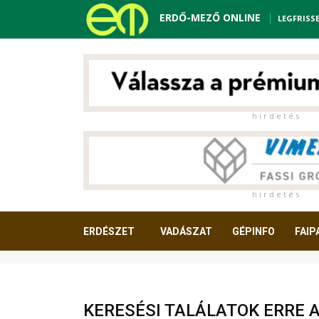
ERDŐ-MEZŐ ONLINE
LEGFRISS
h i r d e t é s
h i r d e t é s
ERDÉSZET
VADÁSZAT
GÉPINFO
FAIP
OLVASNIVALÓ
KERESÉSI TALÁLATOK ERRE 