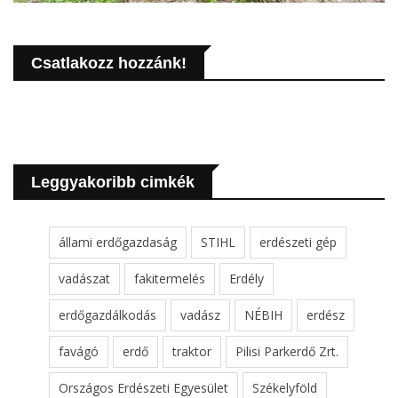
Csatlakozz hozzánk!
Leggyakoribb cimkék
állami erdőgazdaság
STIHL
erdészeti gép
vadászat
fakitermelés
Erdély
erdőgazdálkodás
vadász
NÉBIH
erdész
favágó
erdő
traktor
Pilisi Parkerdő Zrt.
Országos Erdészeti Egyesület
Székelyföld