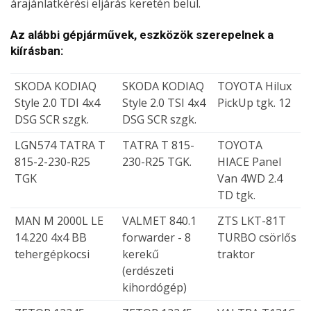
árajánlatkérési eljárás keretén belül.
Az alábbi gépjárművek, eszközök szerepelnek a
kiírásban:
SKODA KODIAQ
SKODA KODIAQ
TOYOTA Hilux
Style 2.0 TDI 4x4
Style 2.0 TSI 4x4
PickUp tgk. 12
DSG SCR szgk.
DSG SCR szgk.
LGN574 TATRA T
TATRA T 815-
TOYOTA
815-2-230-R25
230-R25 TGK.
HIACE Panel
TGK
Van 4WD 2.4
TD tgk.
MAN M 2000L LE
VALMET 840.1
ZTS LKT-81T
14.220 4x4 BB
forwarder - 8
TURBO csörlős
tehergépkocsi
kerekű
traktor
(erdészeti
kihordógép)