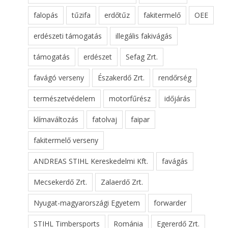
falopás
tűzifa
erdőtűz
fakitermelő
OEE
erdészeti támogatás
illegális fakivágás
támogatás
erdészet
Sefag Zrt.
favágó verseny
Északerdő Zrt.
rendőrség
természetvédelem
motorfűrész
időjárás
klímaváltozás
fatolvaj
faipar
fakitermelő verseny
ANDREAS STIHL Kereskedelmi Kft.
favágás
Mecsekerdő Zrt.
Zalaerdő Zrt.
Nyugat-magyarországi Egyetem
forwarder
STIHL Timbersports
Románia
Egererdő Zrt.