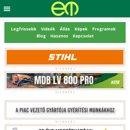
Legfrissebb
Videók
Állás
Képek
Programok
Blog
Hasznos
Kapcsolat
h i r d e t é s
h i r d e t é s
h i r d e t é s