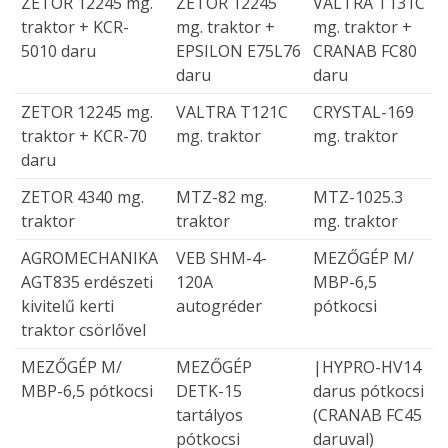
ZETOR 12245 mg.
ZETOR 12245
VALTRA T131C
traktor + KCR-
mg. traktor +
mg. traktor +
5010 daru
EPSILON E75L76
CRANAB FC80
daru
daru
ZETOR 12245 mg.
VALTRA T121C
CRYSTAL-169
traktor + KCR-70
mg. traktor
mg. traktor
daru
ZETOR 4340 mg.
MTZ-82 mg.
MTZ-1025.3
traktor
traktor
mg. traktor
AGROMECHANIKA
VEB SHM-4-
MEZŐGÉР М/
AGT835 erdészeti
120A
МBР-6,5
kivitelű kerti
autogréder
pótkocsi
traktor csörlővel
MEZŐGÉР M/
MEZŐGÉP
|HYPRO-HV14
МBР-6,5 pótkocsi
DETK-15
darus pótkocsi
tartályos
(CRANAB FC45
pótkocsi
daruval)