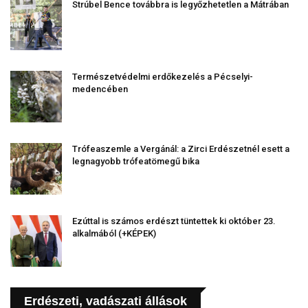
Strúbel Bence továbbra is legyőzhetetlen a Mátrában
Természetvédelmi erdőkezelés a Pécselyi-
medencében
Trófeaszemle a Vergánál: a Zirci Erdészetnél esett a
legnagyobb trófeatömegű bika
Ezúttal is számos erdészt tüntettek ki október 23.
alkalmából (+KÉPEK)
Erdészeti, vadászati állások