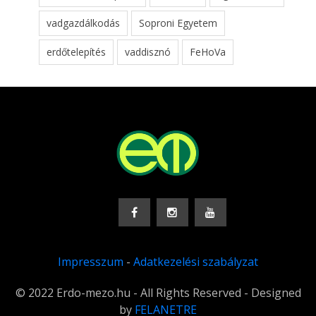
vadgazdálkodás
Soproni Egyetem
erdőtelepítés
vaddisznó
FeHoVa
Impresszum
-
Adatkezelési szabályzat
© 2022 Erdo-mezo.hu - All Rights Reserved - Designed
by
FELANETRE