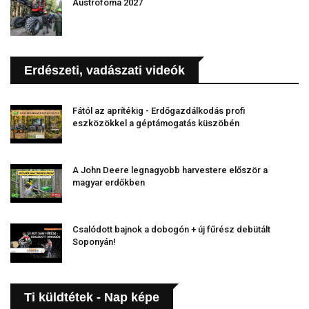
Austrofoma 2027
Erdészeti, vadászati videók
Fától az aprítékig - Erdőgazdálkodás profi
eszközökkel a géptámogatás küszöbén
A John Deere legnagyobb harvestere először a
magyar erdőkben
Csalódott bajnok a dobogón + új fűrész debütált
Soponyán!
Ti küldtétek - Nap képe