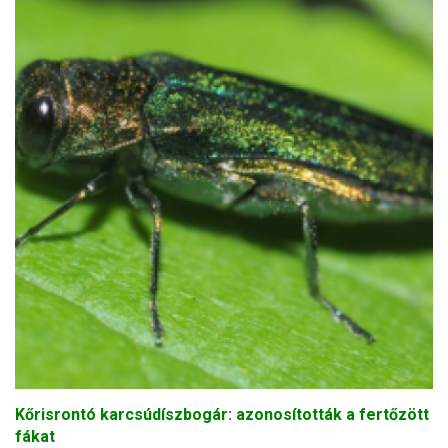
Kőrisrontó karcsúdíszbogár: azonosították a fertőzött
fákat