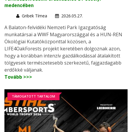
medencében
Gribek Tímea
2026.05.27.
A Balaton-felvidéki Nemzeti Park Igazgatóság
munkatársai a WWF Magyarországgal és a HUN-REN
Ökológiai Kutatóközponttal közösen, a
LIFE4OakForests projekt keretében dolgoznak azon,
hogy a korábban intenzív gazdálkodással átalakított
tölgyesek természetesebb szerkezetű, fajgazdagabb
erdőkké váljanak.
Tovább >>>
TÁMOGATOTT TARTALOM