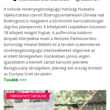
A szlovák növényegészségügyi hatóság hivatalos
tájékoztatása szerint Bodrogszerdahelyen (Streda nad
Bodrogom) is megjelent a kőrisrontó karcsúdíszbogár
(Agrilus planipennis). A kihelyezett csapdában összesen
18 kifejlett imágót fogtak. A pufferzóna határon
átnyúló kiterjedése miatt a Nemzeti Élelmiszerlánc-
biztonsági Hivatal (Nébih) és a területi szakemberek
növényegészségügyi intézkedéseket végeznek az
érintett térségekben. Hazánkban június végén
igazolódott a kiemelt zárlati károsító jelenléte
Beregsurány térségében. Jelenleg két ország érintett
az Európai Unió területén.
Tovább >>>
TÁMOGATOTT TARTALOM