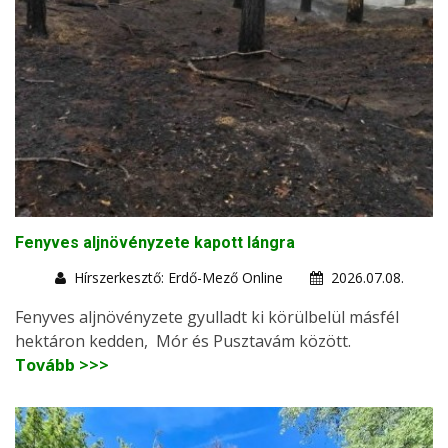
Fenyves aljnövényzete kapott lángra
Hírszerkesztő: Erdő-Mező Online
2026.07.08.
Fenyves aljnövényzete gyulladt ki körülbelül másfél
hektáron kedden, Mór és Pusztavám között.
Tovább >>>