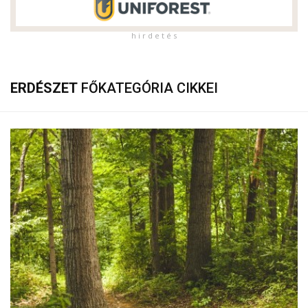
h i r d e t é s
ERDÉSZET
FŐKATEGÓRIA CIKKEI