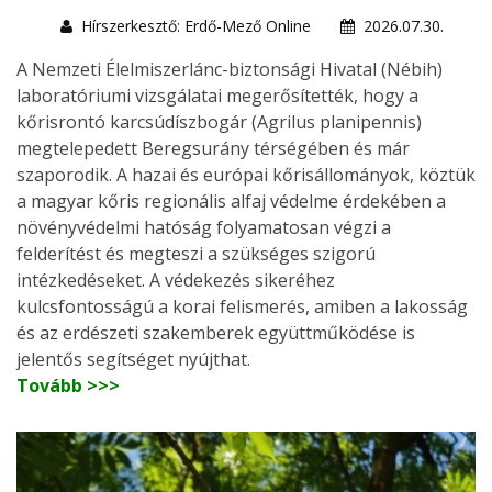
Hírszerkesztő: Erdő-Mező Online
2026.07.30.
A Nemzeti Élelmiszerlánc-biztonsági Hivatal (Nébih)
laboratóriumi vizsgálatai megerősítették, hogy a
kőrisrontó karcsúdíszbogár (Agrilus planipennis)
megtelepedett Beregsurány térségében és már
szaporodik. A hazai és európai kőrisállományok, köztük
a magyar kőris regionális alfaj védelme érdekében a
növényvédelmi hatóság folyamatosan végzi a
felderítést és megteszi a szükséges szigorú
intézkedéseket. A védekezés sikeréhez
kulcsfontosságú a korai felismerés, amiben a lakosság
és az erdészeti szakemberek együttműködése is
jelentős segítséget nyújthat.
Tovább >>>