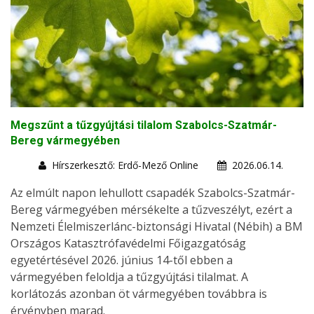
Megszűnt a tűzgyújtási tilalom Szabolcs-Szatmár-
Bereg vármegyében
Hírszerkesztő: Erdő-Mező Online
2026.06.14.
Az elmúlt napon lehullott csapadék Szabolcs-Szatmár-
Bereg vármegyében mérsékelte a tűzveszélyt, ezért a
Nemzeti Élelmiszerlánc-biztonsági Hivatal (Nébih) a BM
Országos Katasztrófavédelmi Főigazgatóság
egyetértésével 2026. június 14-től ebben a
vármegyében feloldja a tűzgyújtási tilalmat. A
korlátozás azonban öt vármegyében továbbra is
érvényben marad.