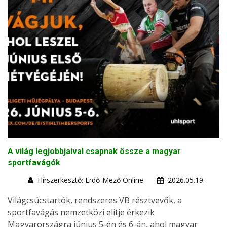
A világ legjobbjaival csapnak össze a magyar
sportfavágók
Hírszerkesztő: Erdő-Mező Online
2026.05.19.
Világcsúcstartók, rendszeres VB résztvevők, a
sportfavágás nemzetközi elitje érkezik
Magyarországra június 5-én és 6-án, ahol magyar