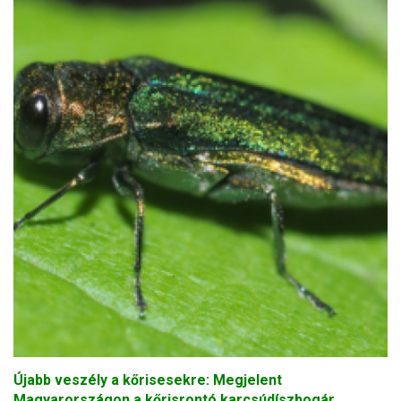
Újabb veszély a kőrisesekre: Megjelent
Magyarországon a kőrisrontó karcsúdíszbogár