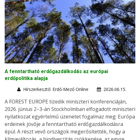
A fenntartható erdőgazdálkodás az európai
erdőpolitika alapja
Hírszerkesztő: Erdő-Mező Online
2026.06.15.
A FOREST EUROPE tizedik miniszteri konferenciáján,
2026. június 2–3-án Stockholmban elfogadott miniszteri
nyilatkozat egyértelmű üzenetet fogalmaz meg: Európa
erdeinek jövője a fenntartható erdőgazdálkodásra
épül. A részt vevő országok megerősítették, hogy a
klímaváltozás, a biodiverzitás csökkenése, az egyre