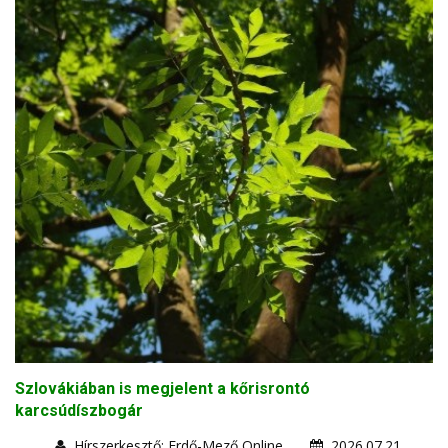
Szlovákiában is megjelent a kőrisrontó
karcsúdíszbogár
Hírszerkesztő: Erdő-Mező Online
2026.07.21.