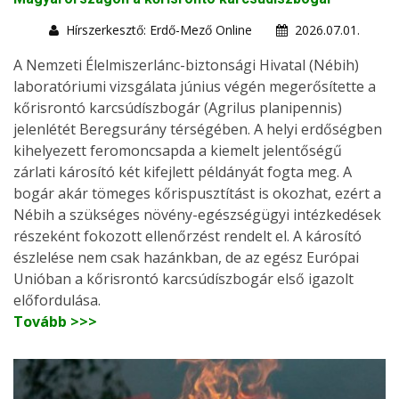
Hírszerkesztő: Erdő-Mező Online
2026.07.01.
A Nemzeti Élelmiszerlánc-biztonsági Hivatal (Nébih)
laboratóriumi vizsgálata június végén megerősítette a
kőrisrontó karcsúdíszbogár (Agrilus planipennis)
jelenlétét Beregsurány térségében. A helyi erdőségben
kihelyezett feromoncsapda a kiemelt jelentőségű
zárlati károsító két kifejlett példányát fogta meg. A
bogár akár tömeges kőrispusztítást is okozhat, ezért a
Nébih a szükséges növény-egészségügyi intézkedések
részeként fokozott ellenőrzést rendelt el. A károsító
észlelése nem csak hazánkban, de az egész Európai
Unióban a kőrisrontó karcsúdíszbogár első igazolt
előfordulása.
Tovább >>>