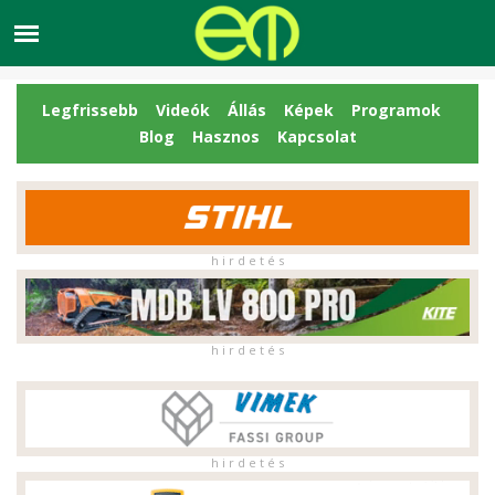
Legfrissebb
Videók
Állás
Képek
Programok
Blog
Hasznos
Kapcsolat
h i r d e t é s
h i r d e t é s
h i r d e t é s