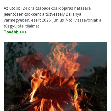
Az utóbbi 24 óra csapadékos időjárás hatására
jelentősen csökkent a tűzveszély Baranya
vármegyében, ezért 2026. június 7-től visszavonják a
tűzgyújtási tilalmat
Tovább >>>