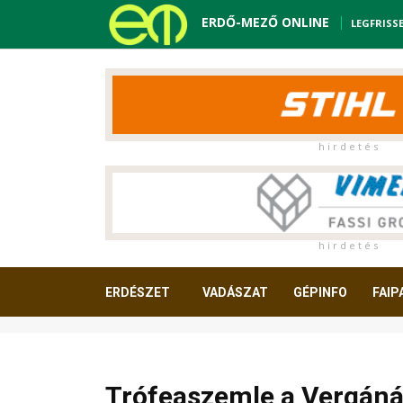
ERDŐ-MEZŐ ONLINE
LEGFRISS
h i r d e t é s
h i r d e t é s
ERDÉSZET
VADÁSZAT
GÉPINFO
FAIP
OLVASNIVALÓ
Trófeaszemle a Vergánál: