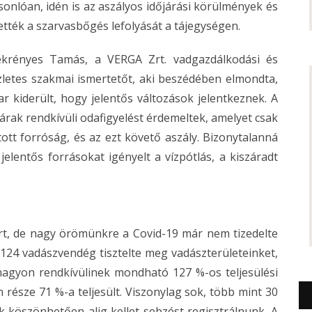
onlóan, idén is az aszályos időjárási körülmények és
tték a szarvasbőgés lefolyását a tájegységen.
ekrényes Tamás, a VERGA Zrt. vadgazdálkodási és
zletes szakmai ismertetőt, aki beszédében elmondta,
 kiderült, hogy jelentős változások jelentkeznek. A
rak rendkívüli odafigyelést érdemeltek, amelyet csak
ott forróság, és az ezt követő aszály. Bizonytalanná
jelentős forrásokat igényelt a vízpótlás, a kiszáradt
ert, de nagy örömünkre a Covid-19 már nem tizedelte
24 vadászvendég tisztelte meg vadászterületeinket,
 nagyon rendkívülinek mondható 127 %-os teljesülési
 része 71 %-a teljesült. Viszonylag sok, több mint 30
 köszönhetően alig kellet sebzést regisztrálnunk. A