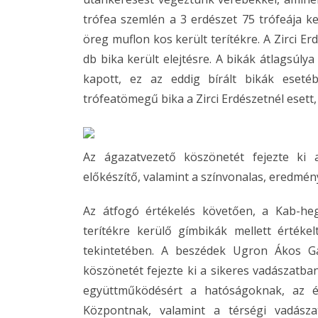
trófea szemlén a 3 erdészet 75 trófeája ke
öreg muflon kos került terítékre. A Zirci E
db bika került elejtésre. A bikák átlagsúly
kapott, ez az eddig bírált bikák eset
trófeatömegű bika a Zirci Erdészetnél esett, 
Az ágazatvezető köszönetét fejezte ki 
előkészítő, valamint a színvonalas, eredmén
Az átfogó értékelés követően, a Kab-hegy
terítékre kerülő gímbikák mellett értékel
tekintetében. A beszédek Ugron Ákos Gáb
köszönetét fejezte ki a sikeres vadászatb
együttműködésért a hatóságoknak, az é
Központnak, valamint a térségi vadásza