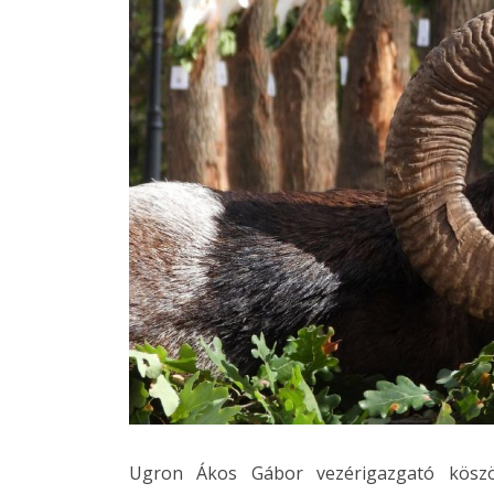
Ugron Ákos Gábor vezérigazgató köszön