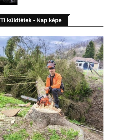
Ti küldtétek - Nap képe