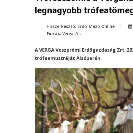
legnagyobb trófeatömeg
Hírszerkesztő: Erdő-Mező Online
Forrás:
Verga Zrt.
A VERGA Veszprémi Erdőgazdaság Zrt. 2
trófeamustráját Alsóperén.