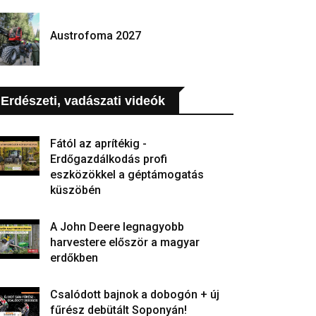
Austrofoma 2027
Erdészeti, vadászati videók
Fától az aprítékig -
Erdőgazdálkodás profi
eszközökkel a géptámogatás
küszöbén
A John Deere legnagyobb
harvestere először a magyar
erdőkben
Csalódott bajnok a dobogón + új
fűrész debütált Soponyán!