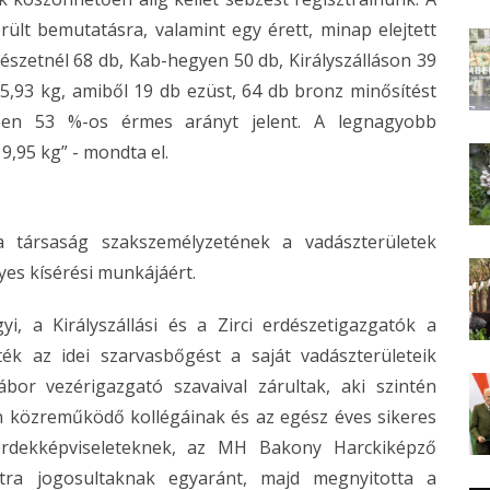
rült bemutatásra, valamint egy érett, minap elejtett
rdészetnél 68 db, Kab-hegyen 50 db, Királyszálláson 39
a 5,93 kg, amiből 19 db ezüst, 64 db bronz minősítést
ében 53 %-os érmes arányt jelent. A legnagyobb
9,95 kg” - mondta el.
a társaság szakszemélyzetének a vadászterületek
yes kísérési munkájáért.
i, a Királyszállási és a Zirci erdészetigazgatók a
ték az idei szarvasbőgést a saját vadászterületeik
or vezérigazgató szavaival zárultak, aki szintén
an közreműködő kollégáinak és az egész éves sikeres
rdekképviseleteknek, az MH Bakony Harckiképző
tra jogosultaknak egyaránt, majd megnyitotta a