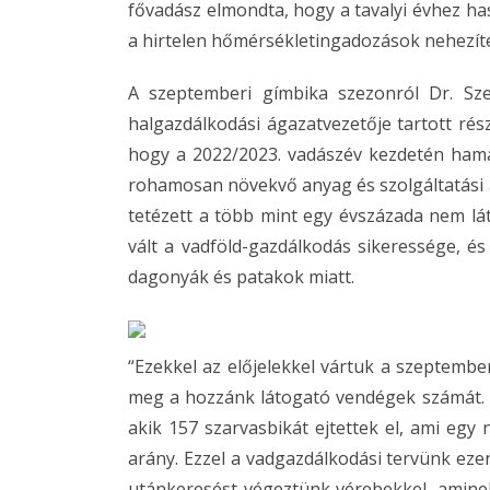
fővadász elmondta, hogy a tavalyi évhez has
a hirtelen hőmérsékletingadozások nehezíte
A szeptemberi gímbika szezonról Dr. Sz
halgazdálkodási ágazatvezetője tartott rés
hogy a 2022/2023. vadászév kezdetén hamar
rohamosan növekvő anyag és szolgáltatási á
tetézett a több mint egy évszázada nem lát
vált a vadföld-gazdálkodás sikeressége, és 
dagonyák és patakok miatt.
“Ezekkel az előjelekkel vártuk a szeptemb
meg a hozzánk látogató vendégek számát. 1
akik 157 szarvasbikát ejtettek el, ami egy
arány. Ezzel a vadgazdálkodási tervünk ezen
utánkeresést végeztünk vérebekkel, aminek