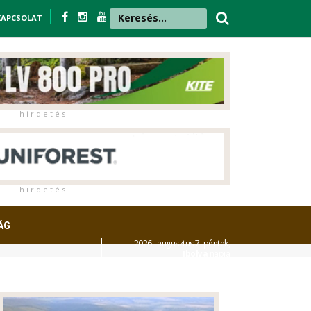
KAPCSOLAT
h i r d e t é s
h i r d e t é s
ÁG
2026. augusztus 7. péntek,
Ibolya
napja