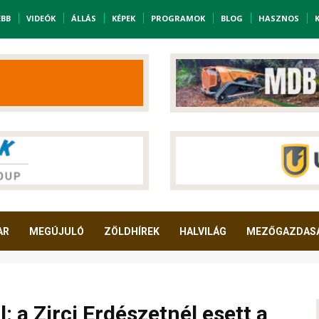
EBB
VIDEÓK
ÁLLÁS
KÉPEK
PROGRAMOK
BLOG
HASZNOS
AR
MEGÚJULÓ
ZÖLDHÍREK
HALVILÁG
MEZŐGAZDAS
 a Zirci Erdészetnél esett a