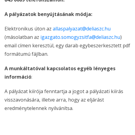
A pályázatok benyújtásának módja:
Elektronikus úton az
allaspalyazat@deliaszc.hu
(másolatban az
igazgato.somogyzsitfa@deliaszc.hu
)
email címen keresztül, egy darab egybeszerkesztett pdf
formátumú fájlban.
A munkáltatóval kapcsolatos egyéb lényeges
információ
:
A pályázat kiírója fenntartja a jogot a pályázati kiírás
visszavonására, illetve arra, hogy az eljárást
eredménytelennek nyilvánítsa.