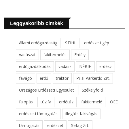
Leggyakoribb cimkék
állami erdőgazdaság
STIHL
erdészeti gép
vadászat
fakitermelés
Erdély
erdőgazdálkodás
vadász
NÉBIH
erdész
favágó
erdő
traktor
Pilisi Parkerdő Zrt.
Országos Erdészeti Egyesület
Székelyföld
falopás
tűzifa
erdőtűz
fakitermelő
OEE
erdészeti támogatás
illegális fakivágás
támogatás
erdészet
Sefag Zrt.