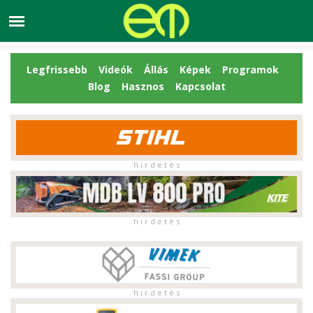
Legfrissebb
Videók
Állás
Képek
Programok
Blog
Hasznos
Kapcsolat
h i r d e t é s
h i r d e t é s
h i r d e t é s