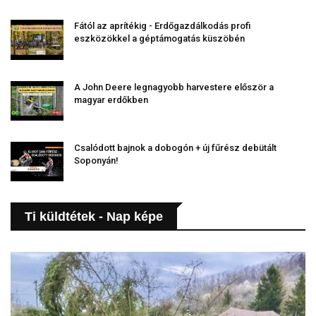
Fától az aprítékig - Erdőgazdálkodás profi
eszközökkel a géptámogatás küszöbén
A John Deere legnagyobb harvestere először a
magyar erdőkben
Csalódott bajnok a dobogón + új fűrész debütált
Soponyán!
Ti küldtétek - Nap képe