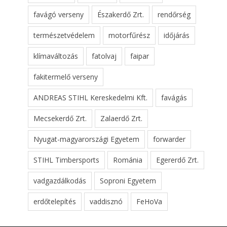
favágó verseny
Északerdő Zrt.
rendőrség
természetvédelem
motorfűrész
időjárás
klímaváltozás
fatolvaj
faipar
fakitermelő verseny
ANDREAS STIHL Kereskedelmi Kft.
favágás
Mecsekerdő Zrt.
Zalaerdő Zrt.
Nyugat-magyarországi Egyetem
forwarder
STIHL Timbersports
Románia
Egererdő Zrt.
vadgazdálkodás
Soproni Egyetem
erdőtelepítés
vaddisznó
FeHoVa