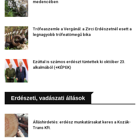
medencében
Trófeaszemle a Vergánál: a Zirci Erdészetnél esett a
legnagyobb trófeatömegű bika
Ezúttal is számos erdészt tüntettek ki október 23.
alkalmából (+KÉPEK)
Erdészeti, vadászati állások
Álláshirdetés: erdész munkatársakat keres a Kozák-
Trans Kft.