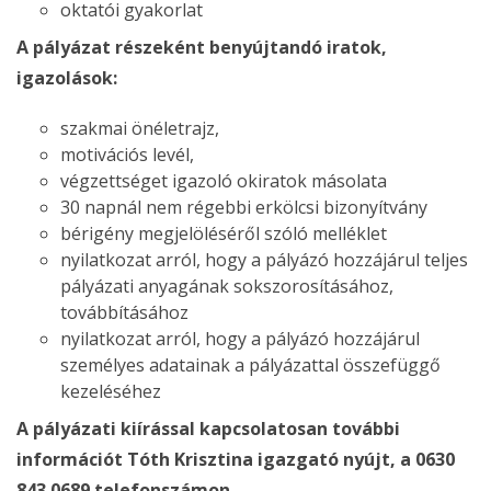
oktatói gyakorlat
A pályázat részeként benyújtandó iratok,
igazolások:
szakmai önéletrajz,
motivációs levél,
végzettséget igazoló okiratok másolata
30 napnál nem régebbi erkölcsi bizonyítvány
bérigény megjelöléséről szóló melléklet
nyilatkozat arról, hogy a pályázó hozzájárul teljes
pályázati anyagának sokszorosításához,
továbbításához
nyilatkozat arról, hogy a pályázó hozzájárul
személyes adatainak a pályázattal összefüggő
kezeléséhez
A pályázati kiírással kapcsolatosan további
információt Tóth Krisztina igazgató nyújt, a 0630
843 0689 telefonszámon.