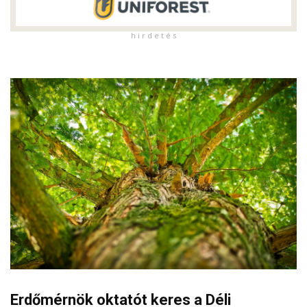
h i r d e t é s
Erdőmérnök oktatót keres a Déli