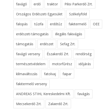
favágó
erdő
traktor
Pilisi Parkerdő Zrt.
Országos Erdészeti Egyesület
Székelyföld
falopás
tűzifa
erdőtűz
fakitermelő
OEE
erdészeti támogatás
illegális fakivágás
támogatás
erdészet
Sefag Zrt.
favágó verseny
Északerdő Zrt.
rendőrség
természetvédelem
motorfűrész
időjárás
klímaváltozás
fatolvaj
faipar
fakitermelő verseny
ANDREAS STIHL Kereskedelmi Kft.
favágás
Mecsekerdő Zrt.
Zalaerdő Zrt.