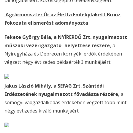
támogatásáért, közösségépítő tevékenységéért.
Agrárminiszter Úr az Életfa Emlékplakett Bronz
fokozata elismerést adományozta
Fekete György Béla, a NYÍRERDŐ Zrt. nyugalmazott
műszaki vezérigazgató- helyettese részére,
a
Nyíregyháza és Debrecen környéki erdők érdekében
végzett négy évtizedes példaértékű munkájáért.
Jakus László Mihály, a SEFAG Zrt. Szántódi
Erdészetének nyugalmazott fővadásza részére,
a
somogyi vadgazdálkodás érdekében végzett több mint
négy évtizedes kiváló munkájáért.