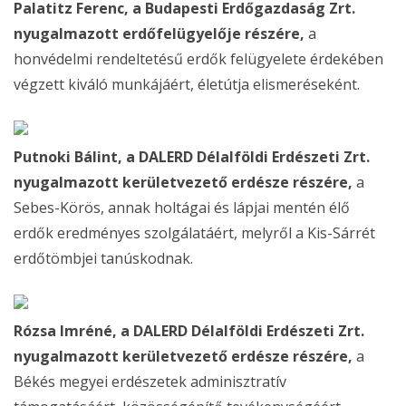
Palatitz Ferenc, a Budapesti Erdőgazdaság Zrt.
nyugalmazott erdőfelügyelője részére,
a
honvédelmi rendeltetésű erdők felügyelete érdekében
végzett kiváló munkájáért, életútja elismeréseként.
Putnoki Bálint, a DALERD Délalföldi Erdészeti Zrt.
nyugalmazott kerületvezető erdésze részére,
a
Sebes-Körös, annak holtágai és lápjai mentén élő
erdők eredményes szolgálatáért, melyről a Kis-Sárrét
erdőtömbjei tanúskodnak.
Rózsa Imréné, a DALERD Délalföldi Erdészeti Zrt.
nyugalmazott kerületvezető erdésze részére,
a
Békés megyei erdészetek adminisztratív