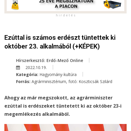
h i r d e t é s
Ezúttal is számos erdészt tüntettek ki
október 23. alkalmából (+KÉPEK)
Hírszerkesztő: Erdő-Mező Online
2022.10.19.
Kategória:
Hagyomány-kultúra
Forrás:
Agrárminisztérium, fotó: Koszticsák Szilárd
Ahogy az már megszokott, az agrárminiszter
ezúttal is erdészeket tüntetett ki az október 23-i
megemlékezés alkalmából.