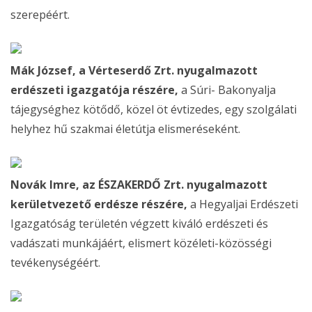
szerepéért.
Mák József, a Vérteserdő Zrt. nyugalmazott
erdészeti igazgatója részére,
a Súri- Bakonyalja
tájegységhez kötődő, közel öt évtizedes, egy szolgálati
helyhez hű szakmai életútja elismeréseként.
Novák Imre, az ÉSZAKERDŐ Zrt. nyugalmazott
kerületvezető erdésze részére,
a Hegyaljai Erdészeti
Igazgatóság területén végzett kiváló erdészeti és
vadászati munkájáért, elismert közéleti-közösségi
tevékenységéért.