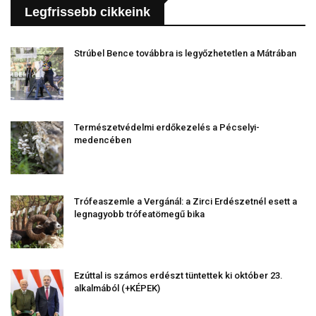
Legfrissebb cikkeink
Strúbel Bence továbbra is legyőzhetetlen a Mátrában
Természetvédelmi erdőkezelés a Pécselyi-
medencében
Trófeaszemle a Vergánál: a Zirci Erdészetnél esett a
legnagyobb trófeatömegű bika
Ezúttal is számos erdészt tüntettek ki október 23.
alkalmából (+KÉPEK)