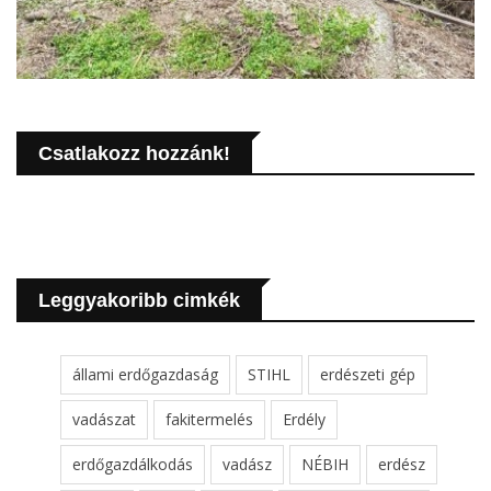
Csatlakozz hozzánk!
Leggyakoribb cimkék
állami erdőgazdaság
STIHL
erdészeti gép
vadászat
fakitermelés
Erdély
erdőgazdálkodás
vadász
NÉBIH
erdész