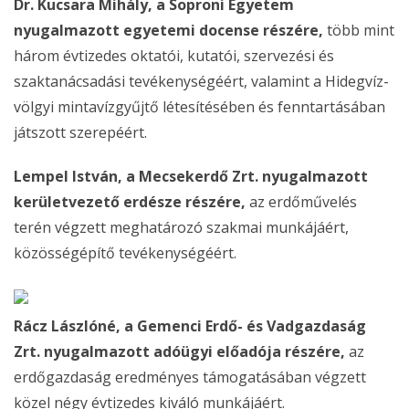
Dr. Kucsara Mihály, a Soproni Egyetem
nyugalmazott egyetemi docense részére,
több mint
három évtizedes oktatói, kutatói, szervezési és
szaktanácsadási tevékenységéért, valamint a Hidegvíz-
völgyi mintavízgyűjtő létesítésében és fenntartásában
játszott szerepéért.
Lempel István, a Mecsekerdő Zrt. nyugalmazott
kerületvezető erdésze részére,
az erdőművelés
terén végzett meghatározó szakmai munkájáért,
közösségépítő tevékenységéért.
Rácz Lászlóné, a Gemenci Erdő- és Vadgazdaság
Zrt. nyugalmazott adóügyi előadója részére,
az
erdőgazdaság eredményes támogatásában végzett
közel négy évtizedes kiváló munkájáért.