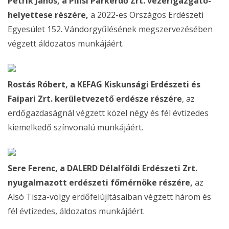
Petrik János, a Pilisi Parkerdő Zrt. vezérigazgató-
helyettese részére,
a 2022-es Országos Erdészeti
Egyesület 152. Vándorgyűlésének megszervezésében
végzett áldozatos munkájáért.
Rostás Róbert, a KEFAG Kiskunsági Erdészeti és
Faipari Zrt. kerületvezető erdésze részére
, az
erdőgazdaságnál végzett közel négy és fél évtizedes
kiemelkedő színvonalú munkájáért.
Sere Ferenc, a DALERD Délalföldi Erdészeti Zrt.
nyugalmazott erdészeti főmérnöke részére,
az
Alsó Tisza-völgy erdőfelújításaiban végzett három és
fél évtizedes, áldozatos munkájáért.