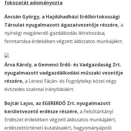
fokozatát adományozta
Áncsán György, a Hajdúhadházi Erdőbirtokossági
Társulat nyugalmazott ágazatvezetője részére,
a
nyírségi magánerdő gazdálkodás létrehozása,
fenntartása érdekében végzett áldozatos munkájáért.
Árva Károly, a Gemenci Erdő- és Vadgazdaság Zrt.
nyugalmazott vadgazdálkodási műszaki vezetője
részére,
a Lenesi Fácán- és Fogolytelep közel négy
évtizedes szakmai irányításáért.
Bojtár Lajos, az EGERERDŐ Zrt. nyugalmazott
kerületvezető erdésze részére,
a Felsőtárkányi
Erdészet érdekében végzett áldozatos munkájáért,
erdészettörténeti kutatásaiért, hagyományápoló