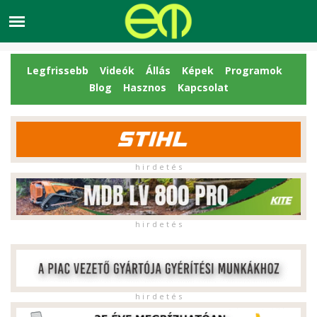
Legfrissebb
Videók
Állás
Képek
Programok
Blog
Hasznos
Kapcsolat
h i r d e t é s
h i r d e t é s
h i r d e t é s