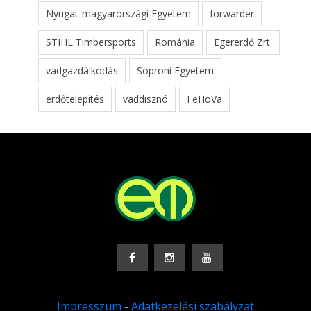
Nyugat-magyarországi Egyetem
forwarder
STIHL Timbersports
Románia
Egererdő Zrt.
vadgazdálkodás
Soproni Egyetem
erdőtelepítés
vaddisznó
FeHoVa
Impresszum
-
Adatkezelési szabályzat