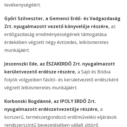
tevékenységéért.
Győri Szilveszter, a Gemenci Erdő- és Vadgazdaság
Zrt. nyugalmazott vezető könyvelője részére,
az
erdőgazdaság eredményességének támogatása
érdekében végzett négy évtizedes, lelkiismeretes
munkájáért.
Jeszenszki Ede, az ÉSZAKERDŐ Zrt. nyugalmazott
kerületvezető erdésze részére,
a Sajó és Bódva
folyók völgyeiben fásító- és kerületvezető erdészként
végzett lelkiismeretes munkájáért.
Korbonski Bogdánné, az IPOLY ERDŐ Zrt.
nyugalmazott erdészetvezetője részére,
a
korszerű, természetgondozó erdőművelési eljárások
rendszerszintű bevezetésében vállalt úttörő