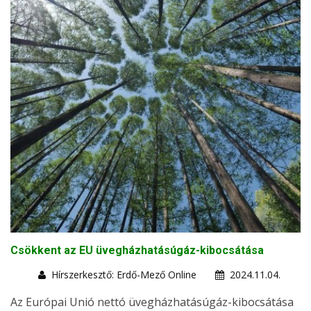
Csökkent az EU üvegházhatásúgáz-kibocsátása
Hírszerkesztő: Erdő-Mező Online
2024.11.04.
Az Európai Unió nettó üvegházhatásúgáz-kibocsátása