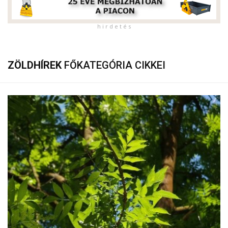
h i r d e t é s
ZÖLDHÍREK
FŐKATEGÓRIA CIKKEI