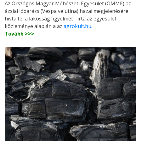
Az Országos Magyar Méhészeti Egyesület (OMME) az
ázsiai lódarázs (Vespa velutina) hazai megjelenésére
hívta fel a lakosság figyelmét - írta az egyesület
közleménye alapján a az
agrokult.hu.
Tovább >>>