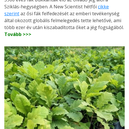
Sziklás-hegységben. A New Scientist hétfői
cikke
szerint
az ősi fák felfedezését az emberi tevékenység
által okozott globális felmelegedés tette lehetővé, ami
több ezer év után kiszabadította őket a jég fogságából.
Tovább >>>