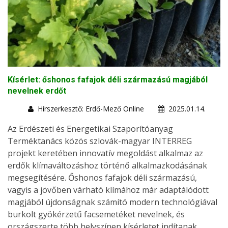
Kísérlet: őshonos fafajok déli származású magjából
nevelnek erdőt
Hírszerkesztő: Erdő-Mező Online
2025.01.14.
Az Erdészeti és Energetikai Szaporítóanyag
Terméktanács közös szlovák-magyar INTERREG
projekt keretében innovatív megoldást alkalmaz az
erdők klímaváltozáshoz történő alkalmazkodásának
megsegítésére. Őshonos fafajok déli származású,
vagyis a jövőben várható klímához már adaptálódott
magjából újdonságnak számító modern technológiával
burkolt gyökérzetű facsemetéket nevelnek, és
országszerte több helyszínen kísérletet indítanak