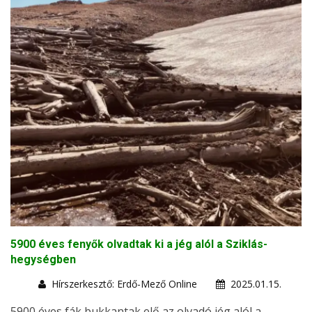
5900 éves fenyők olvadtak ki a jég alól a Sziklás-
hegységben
Hírszerkesztő: Erdő-Mező Online
2025.01.15.
5900 éves fák bukkantak elő az olvadó jég alól a