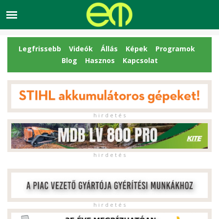
Legfrissebb
Videók
Állás
Képek
Programok
Blog
Hasznos
Kapcsolat
h i r d e t é s
h i r d e t é s
h i r d e t é s