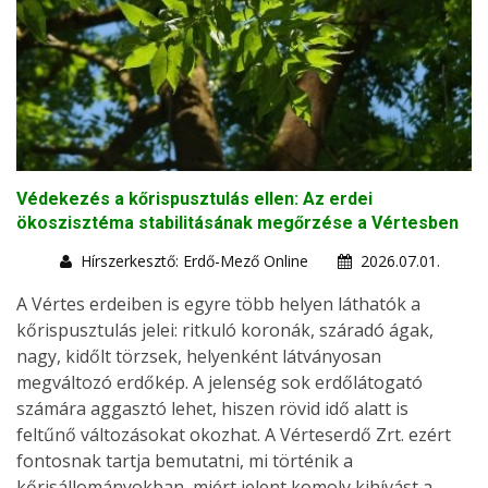
Védekezés a kőrispusztulás ellen: Az erdei
ökoszisztéma stabilitásának megőrzése a Vértesben
Hírszerkesztő: Erdő-Mező Online
2026.07.01.
A Vértes erdeiben is egyre több helyen láthatók a
kőrispusztulás jelei: ritkuló koronák, száradó ágak,
nagy, kidőlt törzsek, helyenként látványosan
megváltozó erdőkép. A jelenség sok erdőlátogató
számára aggasztó lehet, hiszen rövid idő alatt is
feltűnő változásokat okozhat. A Vérteserdő Zrt. ezért
fontosnak tartja bemutatni, mi történik a
kőrisállományokban, miért jelent komoly kihívást a