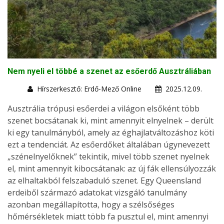
Nem nyeli el többé a szenet az esőerdő Ausztráliában
Hírszerkesztő: Erdő-Mező Online
2025.12.09.
Ausztrália trópusi esőerdei a világon elsőként több
szenet bocsátanak ki, mint amennyit elnyelnek – derült
ki egy tanulmányból, amely az éghajlatváltozáshoz köti
ezt a tendenciát. Az esőerdőket általában úgynevezett
„szénelnyelőknek” tekintik, mivel több szenet nyelnek
el, mint amennyit kibocsátanak: az új fák ellensúlyozzák
az elhaltakból felszabaduló szenet. Egy Queensland
erdeiből származó adatokat vizsgáló tanulmány
azonban megállapította, hogy a szélsőséges
hőmérsékletek miatt több fa pusztul el, mint amennyi