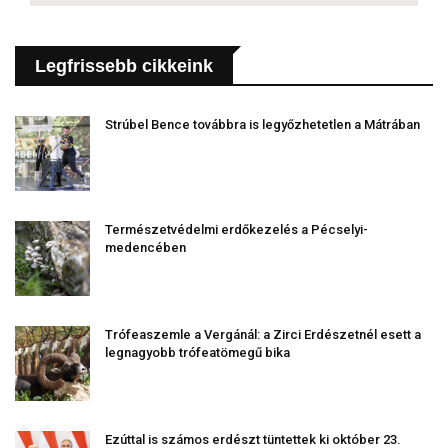
Legfrissebb cikkeink
Strúbel Bence továbbra is legyőzhetetlen a Mátrában
Természetvédelmi erdőkezelés a Pécselyi-
medencében
Trófeaszemle a Vergánál: a Zirci Erdészetnél esett a
legnagyobb trófeatömegű bika
Ezúttal is számos erdészt tüntettek ki október 23.