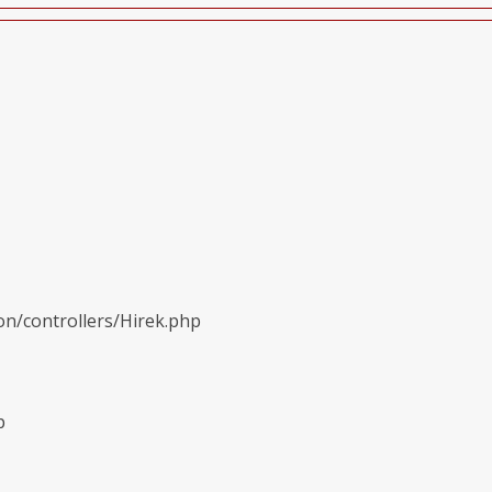
on/controllers/Hirek.php
p