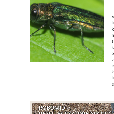
A
l
k
m
s
k
é
v
i
k
l
e