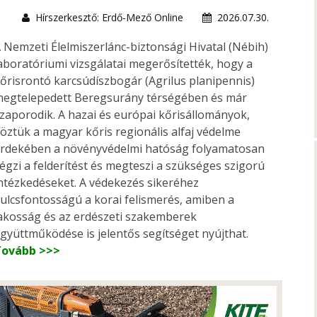
Hírszerkesztő: Erdő-Mező Online
2026.07.30.
 Nemzeti Élelmiszerlánc-biztonsági Hivatal (Nébih)
aboratóriumi vizsgálatai megerősítették, hogy a
őrisrontó karcsúdíszbogár (Agrilus planipennis)
egtelepedett Beregsurány térségében és már
zaporodik. A hazai és európai kőrisállományok,
öztük a magyar kőris regionális alfaj védelme
rdekében a növényvédelmi hatóság folyamatosan
égzi a felderítést és megteszi a szükséges szigorú
ntézkedéseket. A védekezés sikeréhez
ulcsfontosságú a korai felismerés, amiben a
akosság és az erdészeti szakemberek
gyüttműködése is jelentős segítséget nyújthat.
Tovább >>>