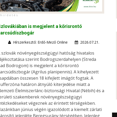
h i r d e t é s
zlovákiában is megjelent a kőrisrontó
karcsúdíszbogár
Hírszerkesztő: Erdő-Mező Online
2026.07.21.
 szlovák növényegészségügyi hatóság hivatalos
ájékoztatása szerint Bodrogszerdahelyen (Streda
ad Bodrogom) is megjelent a kőrisrontó
arcsúdíszbogár (Agrilus planipennis). A kihelyezett
sapdában összesen 18 kifejlett imágót fogtak. A
ufferzóna határon átnyúló kiterjedése miatt a
emzeti Élelmiszerlánc-biztonsági Hivatal (Nébih) és a
erületi szakemberek növényegészségügyi
ntézkedéseket végeznek az érintett térségekben.
azánkban június végén igazolódott a kiemelt zárlati
árosító jelenléte Beregsurány térségében. Jelenleg