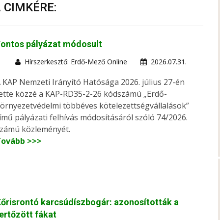
A CIMKÉRE:
Fontos pályázat módosult
Hírszerkesztő: Erdő-Mező Online
2026.07.31.
 KAP Nemzeti Irányító Hatósága 2026. július 27-én
ette közzé a KAP-RD35-2-26 kódszámú „Erdő-
örnyezetvédelmi többéves kötelezettségvállalások”
ímű pályázati felhívás módosításáról szóló 74/2026.
zámú közleményét.
Tovább >>>
őrisrontó karcsúdíszbogár: azonosították a
ertőzött fákat