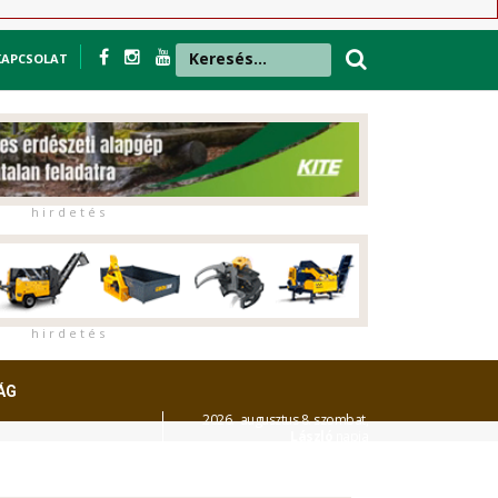
KAPCSOLAT
h i r d e t é s
h i r d e t é s
ÁG
2026. augusztus 8. szombat,
László
napja