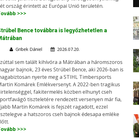
ét ország érintett az Európai Unió területén.
Tovább >>>
trúbel Bence továbbra is legyőzhetetlen a
Mátrában
Gribek Dániel
2026.07.20.
zúttal sem talált kihívóra a Mátrában a háromszoros
agyar bajnok, 23 éves Strúbel Bence, aki 2026-ban is
agabiztosan nyerte meg a STIHL Timbersports
artin Komárek Emlékversenyt. A 2022-ben tragikus
irtelenséggel, fakitermelés közben elhunyt cseh
portfavágó tiszteletére rendezett versenyen már fia,
fjabb Martin Komárek is fejszét ragadott, ezzel
isztelegve a hatszoros cseh bajnok édesapa emléke
lőtt.
Tovább >>>