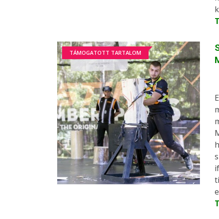
k
S
TÁMOGATOTT TARTALOM
E
m
m
M
h
s
i
t
e