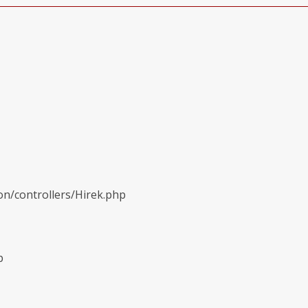
on/controllers/Hirek.php
p