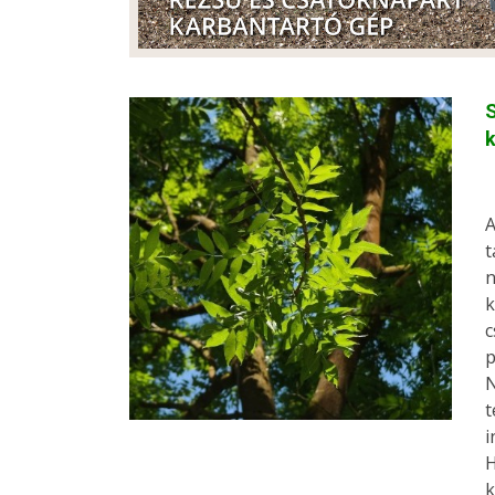
S
A
t
n
k
c
p
N
t
i
H
k