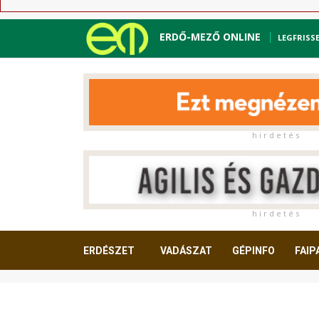
ERDŐ-MEZŐ ONLINE
LEGFRISS
h i r d e t é s
h i r d e t é s
ERDÉSZET
VADÁSZAT
GÉPINFO
FAIP
OLVASNIVALÓ