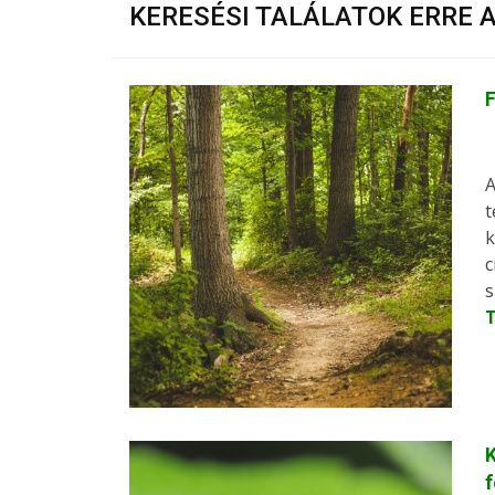
KERESÉSI TALÁLATOK ERRE 
A
t
k
c
s
K
f