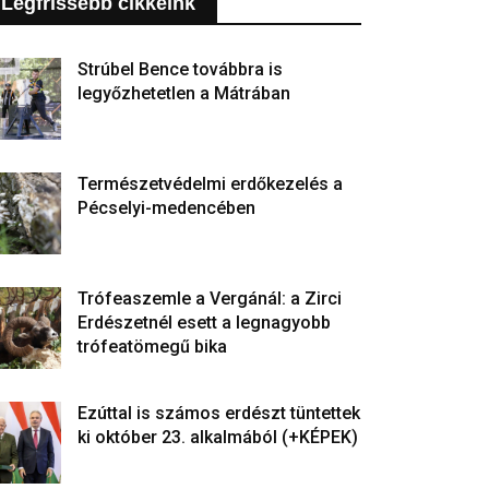
Legfrissebb cikkeink
Strúbel Bence továbbra is
legyőzhetetlen a Mátrában
Természetvédelmi erdőkezelés a
Pécselyi-medencében
Trófeaszemle a Vergánál: a Zirci
Erdészetnél esett a legnagyobb
trófeatömegű bika
Ezúttal is számos erdészt tüntettek
ki október 23. alkalmából (+KÉPEK)