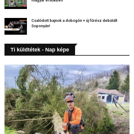
magyar erdőkben
Csalódott bajnok a dobogón + új fűrész debütált
Soponyán!
Ti küldtétek - Nap képe