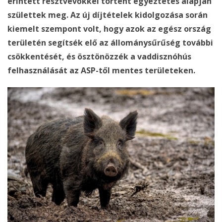
érintett résztvevőkkel történt egyeztetés alapján
születtek meg. Az új díjtételek kidolgozása során
kiemelt szempont volt, hogy azok az egész ország
területén segítsék elő az állománysűrűség további
csökkentését, és ösztönözzék a vaddisznóhús
felhasználását az ASP-től mentes területeken.