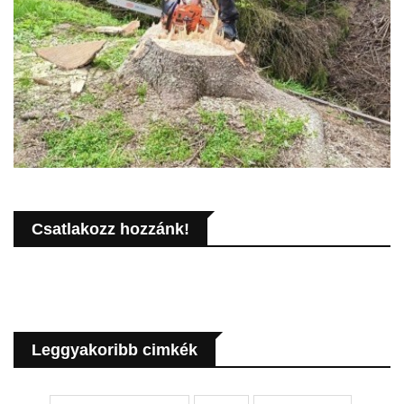
Csatlakozz hozzánk!
Leggyakoribb cimkék