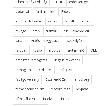
állami erdőgazdaság
STIHL
erdészeti gép
vadászat
fakitermelés
Erdély
erdőgazdálkodás
vadász
NÉBIH
erdész
favágó
erdő
traktor
Pilisi Parkerdő Zrt.
Országos Erdészeti Egyesület
Székelyföld
falopás
tűzifa
erdőtűz
fakitermelő
OEE
erdészeti támogatás
illegális fakivágás
támogatás
erdészet
Sefag Zrt.
favágó verseny
Északerdő Zrt.
rendőrség
természetvédelem
motorfűrész
időjárás
klímaváltozás
fatolvaj
faipar