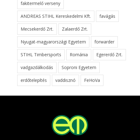
fakitermelő verseny
ANDREAS STIHL Kereskedelmi Kft.
favágás
Mecsekerdő Zrt.
Zalaerdő Zrt.
Nyugat-magyarországi Egyetem
forwarder
STIHL Timbersports
Románia
Egererdő Zrt.
vadgazdálkodás
Soproni Egyetem
erdőtelepítés
vaddisznó
FeHoVa