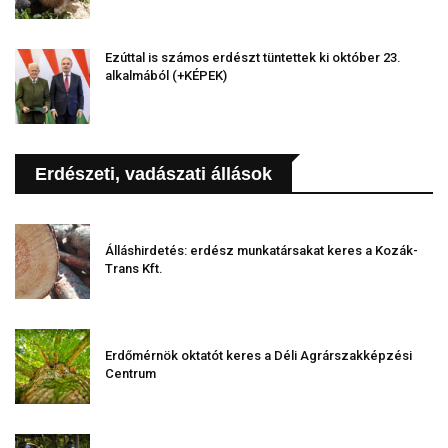
Ezúttal is számos erdészt tüntettek ki október 23.
alkalmából (+KÉPEK)
Erdészeti, vadászati állások
Álláshirdetés: erdész munkatársakat keres a Kozák-
Trans Kft.
Erdőmérnök oktatót keres a Déli Agrárszakképzési
Centrum