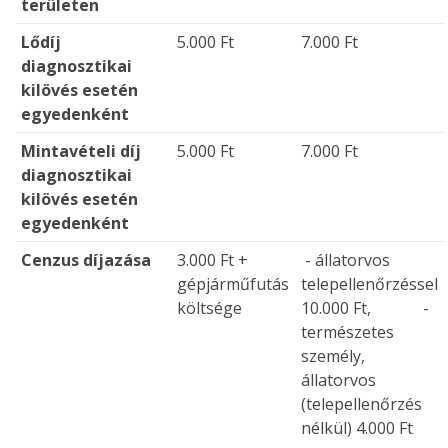
területen
Lődíj
5.000 Ft
7.000 Ft
diagnosztikai
kilövés esetén
egyedenként
Mintavételi díj
5.000 Ft
7.000 Ft
diagnosztikai
kilövés esetén
egyedenként
Cenzus díjazása
3.000 Ft +
- állatorvos
gépjárműfutás
telepellenőrzéssel
költsége
10.000 Ft, -
természetes
személy,
állatorvos
(telepellenőrzés
nélkül) 4.000 Ft