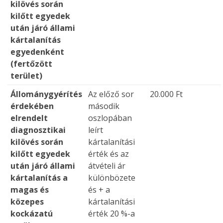
kilövés során
kilőtt egyedek
után járó állami
kártalanítás
egyedenként
(fertőzött
terület)
Állománygyérítés
Az előző sor
20.000 Ft
érdekében
második
elrendelt
oszlopában
diagnosztikai
leírt
kilövés során
kártalanítási
kilőtt egyedek
érték és az
után járó állami
átvételi ár
kártalanítás a
különbözete
magas és
és + a
közepes
kártalanítási
kockázatú
érték 20 %-a