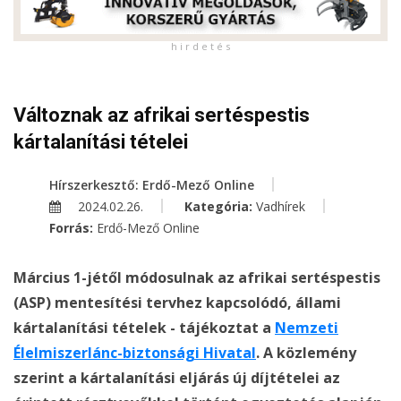
h i r d e t é s
Változnak az afrikai sertéspestis
kártalanítási tételei
Hírszerkesztő: Erdő-Mező Online
2024.02.26.
Kategória:
Vadhírek
Forrás:
Erdő-Mező Online
Március 1-jétől módosulnak az afrikai sertéspestis
(ASP) mentesítési tervhez kapcsolódó, állami
kártalanítási tételek - tájékoztat a
Nemzeti
Élelmiszerlánc-biztonsági Hivatal
. A közlemény
szerint a kártalanítási eljárás új díjtételei az