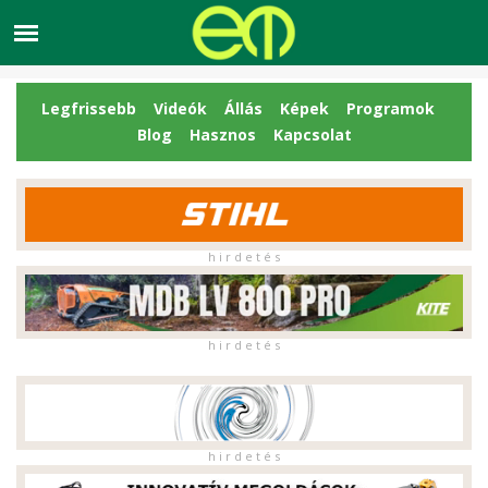
Legfrissebb
Videók
Állás
Képek
Programok
Blog
Hasznos
Kapcsolat
h i r d e t é s
h i r d e t é s
h i r d e t é s