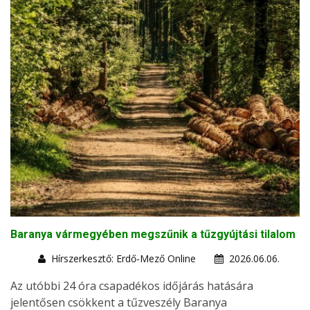
Baranya vármegyében megszűnik a tűzgyújtási tilalom
Hírszerkesztő: Erdő-Mező Online
2026.06.06.
Az utóbbi 24 óra csapadékos időjárás hatására
jelentősen csökkent a tűzveszély Baranya