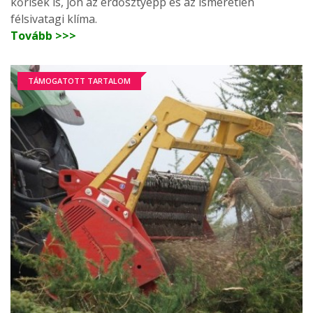
kőrisek is, jön az erdősztyepp és az ismeretlen
félsivatagi klíma.
Tovább >>>
TÁMOGATOTT TARTALOM