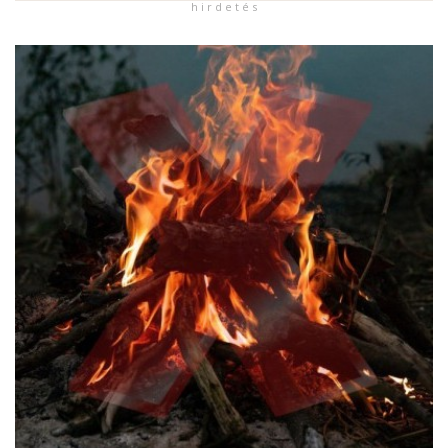
h i r d e t é s