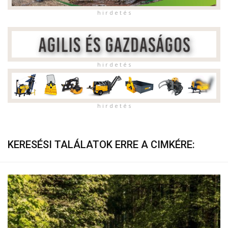
h i r d e t é s
h i r d e t é s
h i r d e t é s
KERESÉSI TALÁLATOK ERRE A CIMKÉRE: