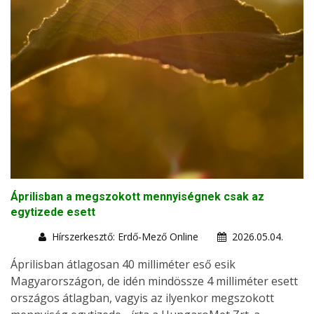
Áprilisban a megszokott mennyiségnek csak az
egytizede esett
Hírszerkesztő: Erdő-Mező Online
2026.05.04.
Áprilisban átlagosan 40 milliméter eső esik
Magyarországon, de idén mindössze 4 milliméter esett
országos átlagban, vagyis az ilyenkor megszokott