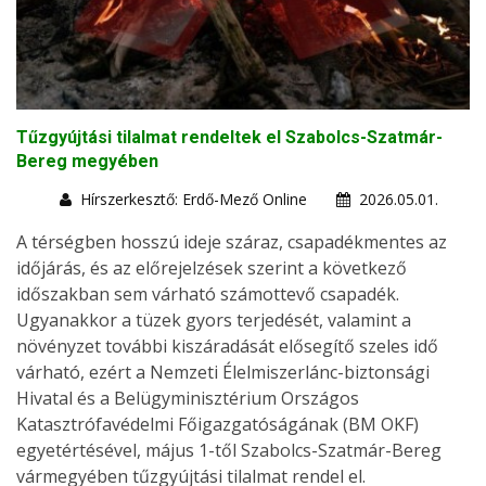
Tűzgyújtási tilalmat rendeltek el Szabolcs-Szatmár-
Bereg megyében
Hírszerkesztő: Erdő-Mező Online
2026.05.01.
A térségben hosszú ideje száraz, csapadékmentes az
időjárás, és az előrejelzések szerint a következő
időszakban sem várható számottevő csapadék.
Ugyanakkor a tüzek gyors terjedését, valamint a
növényzet további kiszáradását elősegítő szeles idő
várható, ezért a Nemzeti Élelmiszerlánc-biztonsági
Hivatal és a Belügyminisztérium Országos
Katasztrófavédelmi Főigazgatóságának (BM OKF)
egyetértésével, május 1-től Szabolcs-Szatmár-Bereg
vármegyében tűzgyújtási tilalmat rendel el.