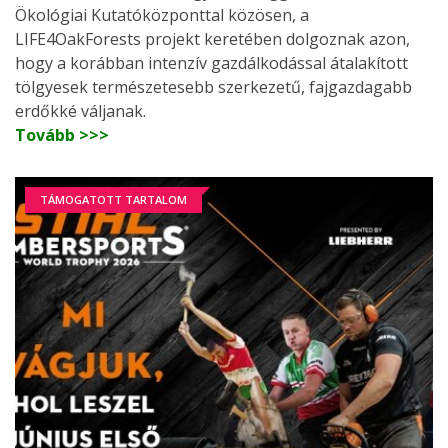
Ökológiai Kutatóközponttal közösen, a
LIFE4OakForests projekt keretében dolgoznak azon,
hogy a korábban intenzív gazdálkodással átalakított
tölgyesek természetesebb szerkezetű, fajgazdagabb
erdőkké váljanak.
Tovább >>>
TÁMOGATOTT TARTALOM