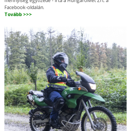
mennyiség egytizede - írta a HungaroMet Zrt. a
Facebook-oldalán.
Tovább >>>