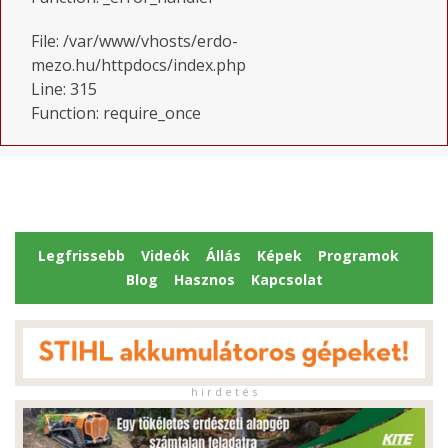
File: /var/www/vhosts/erdo-
mezo.hu/httpdocs/index.php
Line: 315
Function: require_once
Legfrissebb
Videók
Állás
Képek
Programok
Blog
Hasznos
Kapcsolat
h i r d e t é s