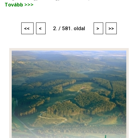
Tovább >>>
<<
<
2. / 581. oldal
>
>>