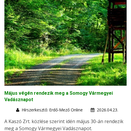
Május végén rendezik meg a Somogy Vármegyei
Vadásznapot
Hírszerkesztő: Erdő-Mező Online
2026.04.23.
A Kaszó Zrt. közlése szerint idén május 30-án rendezik
meg a Somogy Vármegyei Vadásznapot.