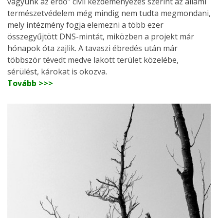
vagyunk az erdő” civil kezdeményezés szerint az állami
természetvédelem még mindig nem tudta megmondani,
mely intézmény fogja elemezni a több ezer
összegyűjtött DNS-mintát, miközben a projekt már
hónapok óta zajlik. A tavaszi ébredés után már
többször tévedt medve lakott terület közelébe,
sérülést, károkat is okozva.
Tovább >>>