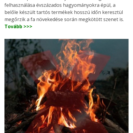
felhasználása évszázados hagyományokra épül, a
belőle készült tartós termékek hosszú időn keresztül
megőrzik a fa növekedése során megkötött szenet is.
Tovább >>>