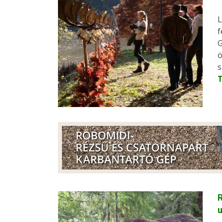
L
f
G
ö
s
R