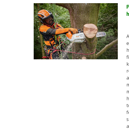
P
h
A
e
h
f
k
r
a
m
m
h
t
f
s
a