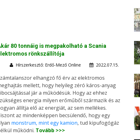
kár 80 tonnáig is megpakolható a Scania
lektromos rönkszállítója
Hírszerkesztő: Erdő-Mező Online
2022.07.15.
zámtalanszor elhangzó fő érv az elektromos
eghajtás mellett, hogy helyileg zéró káros-anyag
ibocsájtással jár a működésük. Hogy az ehhez
zükséges energia milyen erőműből származik és az
ogyan állítja elő az energiát, az sem mellékes.
iszont az mindenképpen becsülendő, hogy egy
lyan
monstrum, mint egy kamion
, tud kipufogógáz
élkül működni.
Tovább >>>