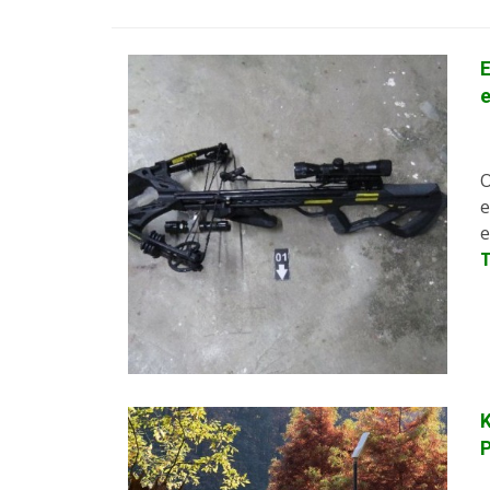
E
e
O
e
e
K