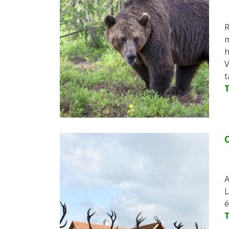
R
m
h
V
t
O
A
L
é