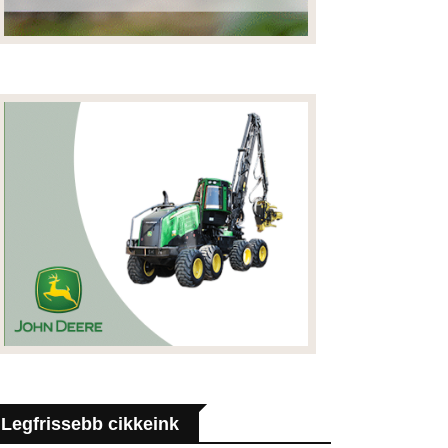
Legfrissebb cikkeink