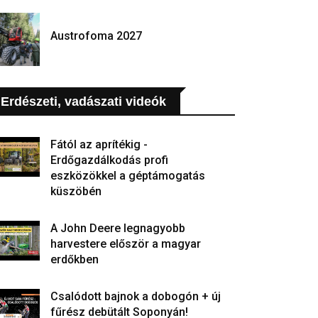
Austrofoma 2027
Erdészeti, vadászati videók
Fától az aprítékig -
Erdőgazdálkodás profi
eszközökkel a géptámogatás
küszöbén
A John Deere legnagyobb
harvestere először a magyar
erdőkben
Csalódott bajnok a dobogón + új
fűrész debütált Soponyán!