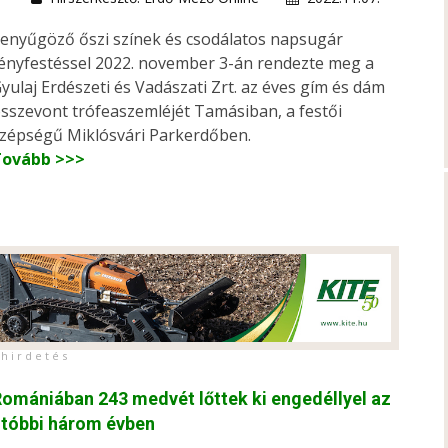
enyűgöző őszi színek és csodálatos napsugár
ényfestéssel 2022. november 3-án rendezte meg a
yulaj Erdészeti és Vadászati Zrt. az éves gím és dám
sszevont trófeaszemléjét Tamásiban, a festői
zépségű Miklósvári Parkerdőben.
Tovább >>>
h i r d e t é s
omániában 243 medvét lőttek ki engedéllyel az
utóbbi három évben