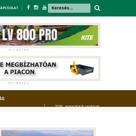
KAPCSOLAT
h i r d e t é s
h i r d e t é s
ÁG
2026. augusztus 9. vasárnap,
Emőd
napja