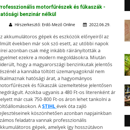
rofesszionális motorfűrészek és fűkaszák -
atósági benzinár nélkül
Hírszerkesztő: Erdő-Mező Online
2022.06.29.
z akkumulátoros gépek és eszközök előnyeiről az
lmúlt években már sok szó esett, az utóbbi napok
írei azonban csak még inkább ráirányították a
igyelmet ezekre a modern megoldásokra. Miután
iderült, hogy a magyarországi benzinkutak jelentős
észénél a kannába töltött üzemanyagoknál nem
lkalmaznak hatósági árat, a hagyományos
otorfűrészek és fűkaszák üzemeltetése jelentősen
egdrágult. Azokba ugyanis a 480 Ft-os literenként ár
elyett már csak 750-800 Ft-os áron lehet tankolni a
öltőállomásokon. A
STIHL
évek óta zajló
ejlesztéseinek köszönhetően azonban napjainkban
zámos feladatra vannak professzionális
kkumulátoros gépek, amelyek így hosszútávon