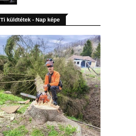
Ti küldtétek - Nap képe