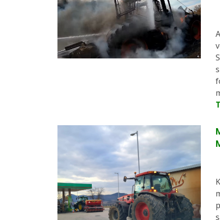
A
v
S
s
f
m
M
K
m
p
s