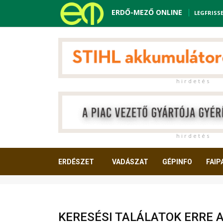
ERDŐ-MEZŐ ONLINE
LEGFRISS
h i r d e t é s
h i r d e t é s
ERDÉSZET
VADÁSZAT
GÉPINFO
FAIP
OLVASNIVALÓ
KERESÉSI TALÁLATOK ERRE 