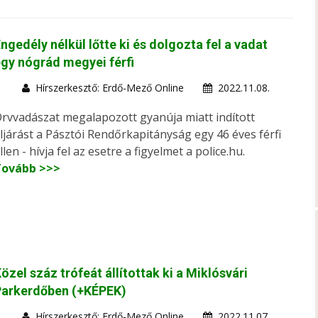
ngedély nélkül lőtte ki és dolgozta fel a vadat
gy nógrád megyei férfi
Hírszerkesztő: Erdő-Mező Online
2022.11.08.
rvvadászat megalapozott gyanúja miatt indított
ljárást a Pásztói Rendőrkapitányság egy 46 éves férfi
llen - hívja fel az esetre a figyelmet a police.hu.
Tovább >>>
özel száz trófeát állítottak ki a Miklósvári
Parkerdőben (+KÉPEK)
Hírszerkesztő: Erdő-Mező Online
2022.11.07.