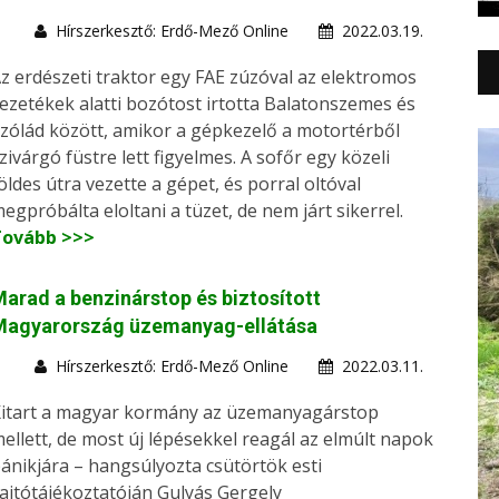
Hírszerkesztő: Erdő-Mező Online
2022.03.19.
z erdészeti traktor egy FAE zúzóval az elektromos
ezetékek alatti bozótost irtotta Balatonszemes és
zólád között, amikor a gépkezelő a motortérből
zivárgó füstre lett figyelmes. A sofőr egy közeli
öldes útra vezette a gépet, és porral oltóval
egpróbálta eloltani a tüzet, de nem járt sikerrel.
Tovább >>>
arad a benzinárstop és biztosított
Magyarország üzemanyag-ellátása
Hírszerkesztő: Erdő-Mező Online
2022.03.11.
itart a magyar kormány az üzemanyagárstop
ellett, de most új lépésekkel reagál az elmúlt napok
ánikjára – hangsúlyozta csütörtök esti
ajtótájékoztatóján Gulyás Gergely