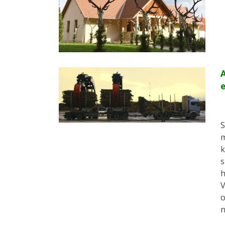
A
e
S
m
k
s
h
V
o
n