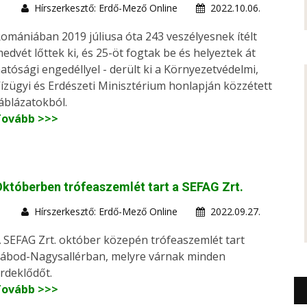
Hírszerkesztő: Erdő-Mező Online
2022.10.06.
omániában 2019 júliusa óta 243 veszélyesnek ítélt
edvét lőttek ki, és 25-öt fogtak be és helyeztek át
atósági engedéllyel - derült ki a Környezetvédelmi,
ízügyi és Erdészeti Minisztérium honlapján közzétett
áblázatokból.
Tovább >>>
któberben trófeaszemlét tart a SEFAG Zrt.
Hírszerkesztő: Erdő-Mező Online
2022.09.27.
 SEFAG Zrt. október közepén trófeaszemlét tart
ábod-Nagysallérban, melyre várnak minden
rdeklődőt.
Tovább >>>