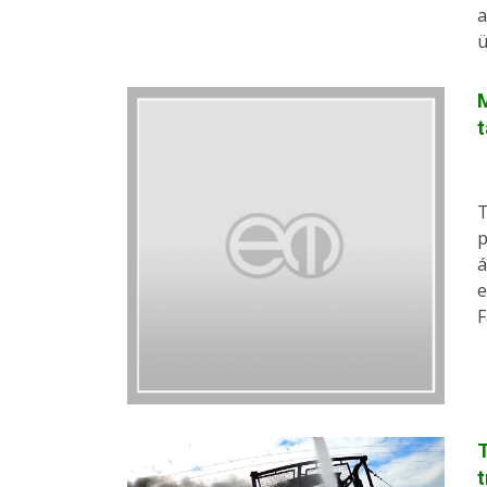
a
ü
M
t
T
p
á
e
F
T
t