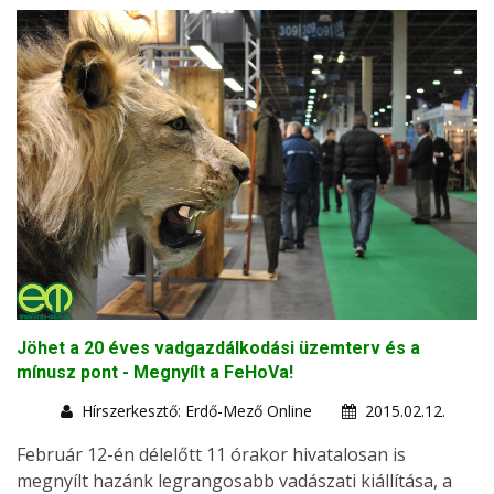
Jöhet a 20 éves vadgazdálkodási üzemterv és a
mínusz pont - Megnyílt a FeHoVa!
Hírszerkesztő: Erdő-Mező Online
2015.02.12.
Február 12-én délelőtt 11 órakor hivatalosan is
megnyílt hazánk legrangosabb vadászati kiállítása, a