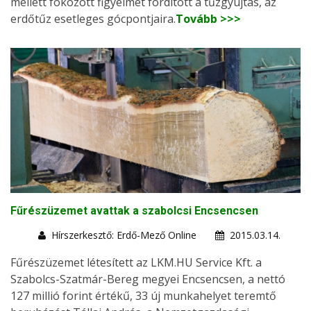
mellett fokozott figyelmet fordított a tűzgyújtás, az
erdőtűz esetleges gócpontjaira.
Tovább >>>
Fűrészüzemet avattak a szabolcsi Encsencsen
Hírszerkesztő: Erdő-Mező Online
2015.03.14.
Fűrészüzemet létesített az LKM.HU Service Kft. a
Szabolcs-Szatmár-Bereg megyei Encsencsen, a nettó
127 millió forint értékű, 33 új munkahelyet teremtő