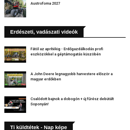
Austrofoma 2027
Erdészeti, vadászati videók
Fától az aprítékig - Erdőgazdálkodás profi
eszközökkel a géptámogatás küszöbén
A John Deere legnagyobb harvestere először a
magyar erdőkben
Csalódott bajnok a dobogón + új fűrész debütált
Soponyán!
Ti küldtétek - Nap képe