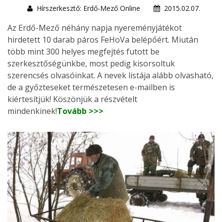
Hírszerkesztő: Erdő-Mező Online
2015.02.07.
Az Erdő-Mező néhány napja nyereményjátékot
hirdetett 10 darab páros FeHoVa belépőért. Miután
több mint 300 helyes megfejtés futott be
szerkesztőségünkbe, most pedig kisorsoltuk
szerencsés olvasóinkat. A nevek listája alább olvasható,
de a győzteseket természetesen e-mailben is
kiértesítjük! Köszönjük a részvételt
mindenkinek!
Tovább >>>