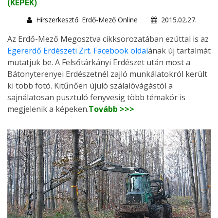
(KÉPEK)
Hírszerkesztő: Erdő-Mező Online
2015.02.27.
Az Erdő-Mező Megosztva cikksorozatában ezúttal is az
Egererdő Erdészeti Zrt. Facebook oldal
ának új tartalmát
mutatjuk be. A Felsőtárkányi Erdészet után most a
Bátonyterenyei Erdészetnél zajló munkálatokról került
ki több fotó. Kitűnően újuló szálalóvágástól a
sajnálatosan pusztuló fenyvesig több témakör is
megjelenik a képeken.
Tovább >>>