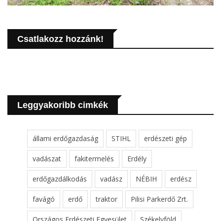
Csatlakozz hozzánk!
Leggyakoribb cimkék
állami erdőgazdaság
STIHL
erdészeti gép
vadászat
fakitermelés
Erdély
erdőgazdálkodás
vadász
NÉBIH
erdész
favágó
erdő
traktor
Pilisi Parkerdő Zrt.
Országos Erdészeti Egyesület
Székelyföld