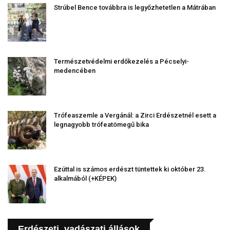
Strúbel Bence továbbra is legyőzhetetlen a Mátrában
Természetvédelmi erdőkezelés a Pécselyi-
medencében
Trófeaszemle a Vergánál: a Zirci Erdészetnél esett a
legnagyobb trófeatömegű bika
Ezúttal is számos erdészt tüntettek ki október 23.
alkalmából (+KÉPEK)
Erdészeti, vadászati állások