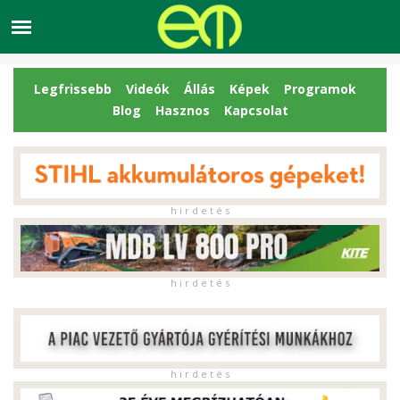
Legfrissebb
Videók
Állás
Képek
Programok
Blog
Hasznos
Kapcsolat
h i r d e t é s
h i r d e t é s
h i r d e t é s