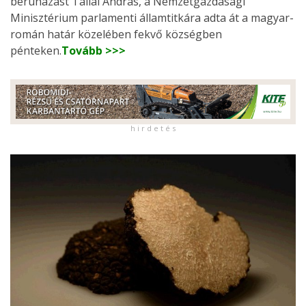
beruházást Tállai András, a Nemzetgazdasági
Minisztérium parlamenti államtitkára adta át a magyar-
román határ közelében fekvő községben
pénteken.
Tovább >>>
h i r d e t é s