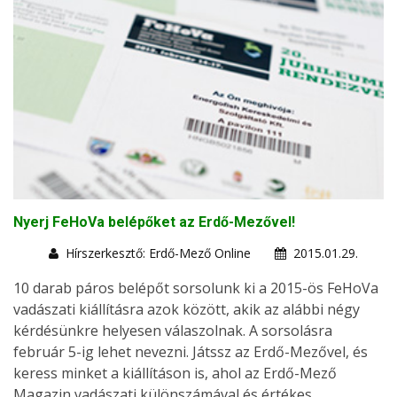
Nyerj FeHoVa belépőket az Erdő-Mezővel!
Hírszerkesztő: Erdő-Mező Online
2015.01.29.
10 darab páros belépőt sorsolunk ki a 2015-ös FeHoVa
vadászati kiállításra azok között, akik az alábbi négy
kérdésünkre helyesen válaszolnak. A sorsolásra
február 5-ig lehet nevezni. Játssz az Erdő-Mezővel, és
keress minket a kiállításon is, ahol az Erdő-Mező
Magazin vadászati különszámával és értékes