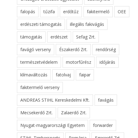
falopás
tűzifa
erdőtűz
fakitermelő
OEE
erdészeti támogatás
illegális fakivágás
támogatás
erdészet
Sefag Zrt.
favágó verseny
Északerdő Zrt.
rendőrség
természetvédelem
motorfűrész
időjárás
klímaváltozás
fatolvaj
faipar
fakitermelő verseny
ANDREAS STIHL Kereskedelmi Kft.
favágás
Mecsekerdő Zrt.
Zalaerdő Zrt.
Nyugat-magyarországi Egyetem
forwarder
STIHL Timbersports
Románia
Egererdő Zrt.