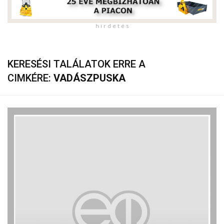
h i r d e t é s
KERESÉSI TALÁLATOK ERRE A
CIMKÉRE:
VADÁSZPUSKA