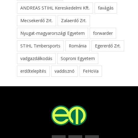
ANDREAS STIHL Kereskedelmi Kft.
favágás
Mecsekerdő Zrt.
Zalaerdő Zrt.
Nyugat-magyarországi Egyetem
forwarder
STIHL Timbersports
Románia
Egererdő Zrt.
vadgazdálkodás
Soproni Egyetem
erdőtelepítés
vaddisznó
FeHoVa