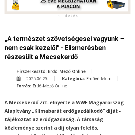
h i r d e t é s
„A természet szövetségesei vagyunk –
nem csak kezelői" - Elismerésben
részesült a Mecsekerdő
Hírszerkesztő: Erdő-Mező Online
2025.06.25.
Kategória:
Erdővédelem
Forrás:
Erdő-Mező Online
A Mecsekerdő Zrt. elnyerte a WWF Magyarország
Alapítvány „Klímabarát erdőgazdálkodó” díját -
tájékoztat az erdőgazdaság. A társaság
közleménye szerint a díj olyan felelős,