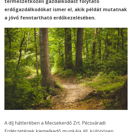
természetközeli gazdálkodást folytató
erdőgazdálkodókat ismer el, akik példát mutatnak
a jövő fenntartható erdőkezelésében.
A díj hátterében a Mecsekerdő Zrt. Pécsváradi
Erdészetének kiemelkedő munkája áll, különösen