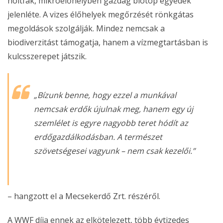
holtfák, mikroélőhelyben gazdag biotóp egyedek
jelenléte. A vizes élőhelyek megőrzését rönkgátas
megoldások szolgálják. Mindez nemcsak a
biodiverzitást támogatja, hanem a vízmegtartásban is
kulcsszerepet játszik.
„Bízunk benne, hogy ezzel a munkával
nemcsak erdők újulnak meg, hanem egy új
szemlélet is egyre nagyobb teret hódít az
erdőgazdálkodásban. A természet
szövetségesei vagyunk – nem csak kezelői.”
– hangzott el a Mecsekerdő Zrt. részéről.
A WWF díja ennek az elkötelezett, több évtizedes