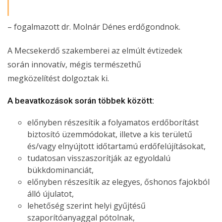
– fogalmazott dr. Molnár Dénes erdőgondnok.
A Mecsekerdő szakemberei az elmúlt évtizedek
során innovatív, mégis természethű
megközelítést dolgoztak ki.
A beavatkozások során többek között:
előnyben részesítik a folyamatos erdőborítást
biztosító üzemmódokat, illetve a kis területű
és/vagy elnyújtott időtartamú erdőfelújításokat,
tudatosan visszaszorítják az egyoldalú
bükkdominanciát,
előnyben részesítik az elegyes, őshonos fajokból
álló újulatot,
lehetőség szerint helyi gyűjtésű
szaporítóanyaggal pótolnak,