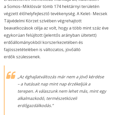
a Somos–Miklósvár tömb 174 hektárnyi területén
végzett élőhelyfejlesztő tevékenység. A Kelet- Mecsek
Tájvédelmi Körzet szívében végrehajtott
beavatkozások célja az volt, hogy a több mint száz éve
egykorúan felújított (jelentős arányban ültetett)
erdőállományokból korszerkezetében és
fajösszetételében is változatos, jövőálló
erdők szülessenek.
„Az éghajlatváltozás már nem a jövő kérdése
– a hatásait nap mint nap érzékeljük a
terepen. A válaszunk nem lehet más, mint egy
alkalmazkodó, természetközeli
erdőgazdálkodás.”