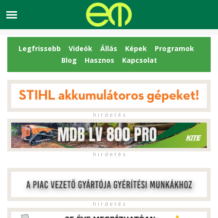
Legfrissebb
Videók
Állás
Képek
Programok
Blog
Hasznos
Kapcsolat
h i r d e t é s
h i r d e t é s
h i r d e t é s