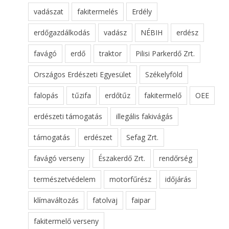
vadászat
fakitermelés
Erdély
erdőgazdálkodás
vadász
NÉBIH
erdész
favágó
erdő
traktor
Pilisi Parkerdő Zrt.
Országos Erdészeti Egyesület
Székelyföld
falopás
tűzifa
erdőtűz
fakitermelő
OEE
erdészeti támogatás
illegális fakivágás
támogatás
erdészet
Sefag Zrt.
favágó verseny
Északerdő Zrt.
rendőrség
természetvédelem
motorfűrész
időjárás
klímaváltozás
fatolvaj
faipar
fakitermelő verseny