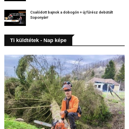
Csalódott bajnok a dobogón + új fűrész debütált
Soponyán!
Ti küldtétek - Nap képe