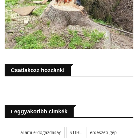
Csatlakozz hozzánk!
Leggyakoribb cimkék
állami erdőgazdaság
STIHL
erdészeti gép