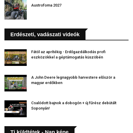
Austrofoma 2027
Erdészeti, vadászati videók
Fától az aprítékig - Erdőgazdálkodás profi
eszközökkel a géptámogatás küszöbén
A John Deere legnagyobb harvestere először a
magyar erdőkben
Csalódott bajnok a dobogón + új fűrész debütált
Soponyán!
Ti küldtétek - Nap képe