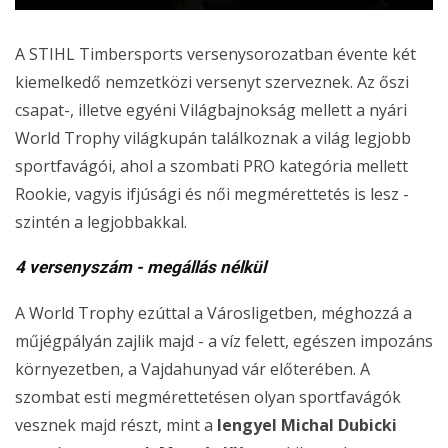
A STIHL Timbersports versenysorozatban évente két
kiemelkedő nemzetközi versenyt szerveznek. Az őszi
csapat-, illetve egyéni Világbajnokság mellett a nyári
World Trophy világkupán találkoznak a világ legjobb
sportfavágói, ahol a szombati PRO kategória mellett
Rookie, vagyis ifjúsági és női megmérettetés is lesz -
szintén a legjobbakkal.
4 versenyszám - megállás nélkül
A World Trophy ezúttal a Városligetben, méghozzá a
műjégpályán zajlik majd - a víz felett, egészen impozáns
környezetben, a Vajdahunyad vár előterében. A
szombat esti megmérettetésen olyan sportfavágók
vesznek majd részt, mint a
lengyel Michal Dubicki