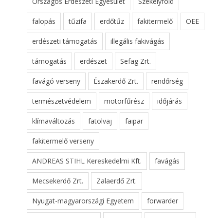
Országos Erdészeti Egyesület
Székelyföld
falopás
tűzifa
erdőtűz
fakitermelő
OEE
erdészeti támogatás
illegális fakivágás
támogatás
erdészet
Sefag Zrt.
favágó verseny
Északerdő Zrt.
rendőrség
természetvédelem
motorfűrész
időjárás
klímaváltozás
fatolvaj
faipar
fakitermelő verseny
ANDREAS STIHL Kereskedelmi Kft.
favágás
Mecsekerdő Zrt.
Zalaerdő Zrt.
Nyugat-magyarországi Egyetem
forwarder