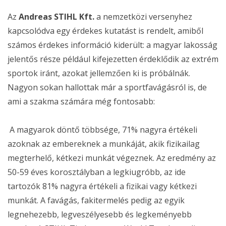
Az
Andreas STIHL Kft.
a nemzetközi versenyhez
kapcsolódva egy érdekes kutatást is rendelt, amiből
számos érdekes információ kiderült: a magyar lakosság
jelentős része például kifejezetten érdeklődik az extrém
sportok iránt, azokat jellemzően ki is próbálnák.
Nagyon sokan hallottak már a sportfavágásról is, de
ami a szakma számára még fontosabb:
A magyarok döntő többsége, 71% nagyra értékeli
azoknak az embereknek a munkáját, akik fizikailag
megterhelő, kétkezi munkát végeznek. Az eredmény az
50-59 éves korosztályban a legkiugróbb, az ide
tartozók 81% nagyra értékeli a fizikai vagy kétkezi
munkát. A favágás, fakitermelés pedig az egyik
legnehezebb, legveszélyesebb és legkeményebb