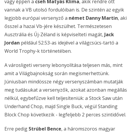
vagy éppen a
cseh Matyás Klíma
, akik rendre ott
vannak a VB utolsó fordulóiban is. De szintén az egyik
legjobb európai versenyző a
német Danny Martin
, aki
ősszel a hazai Vb-jére készülhet. Természetesen
Ausztrália és Új-Zéland is képviselteti magát,
Jack
Jordan
például 52.53-as idejével a világcsúcs-tartó a
World Trophy-k történetében.
A városligeti verseny lebonyolítása teljesen más, mint
amit a Világbajnokság során megismerhettünk.
Júniusban mindössze négy versenyszámban mutatják
meg tudásukat a versenyzők, azokat azonban megállás
nélkül, egybefűzve kell teljesíteniük: a Stock Saw után
Underhand Chop, majd Single Buck, végül Standing
Block Chop következik - legfeljebb 2 perces szintidővel.
Erre pedig
Strúbel Bence
, a háromszoros magyar