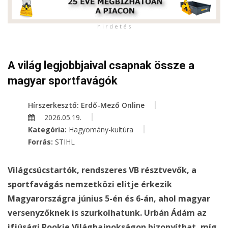
h i r d e t é s
A világ legjobbjaival csapnak össze a
magyar sportfavágók
Hírszerkesztő: Erdő-Mező Online
2026.05.19.
Kategória:
Hagyomány-kultúra
Forrás:
STIHL
Világcsúcstartók, rendszeres VB résztvevők, a
sportfavágás nemzetközi elitje érkezik
Magyarországra június 5-én és 6-án, ahol magyar
versenyzőknek is szurkolhatunk. Urbán Ádám az
ifjúsági Rookie Világbajnokságon bizonyíthat, míg