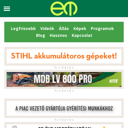
Legfrissebb
Videók
Állás
Képek
Programok
Blog
Hasznos
Kapcsolat
h i r d e t é s
h i r d e t é s
h i r d e t é s