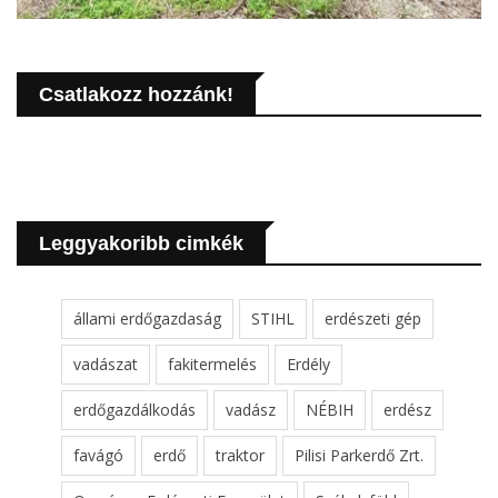
Csatlakozz hozzánk!
Leggyakoribb cimkék
állami erdőgazdaság
STIHL
erdészeti gép
vadászat
fakitermelés
Erdély
erdőgazdálkodás
vadász
NÉBIH
erdész
favágó
erdő
traktor
Pilisi Parkerdő Zrt.