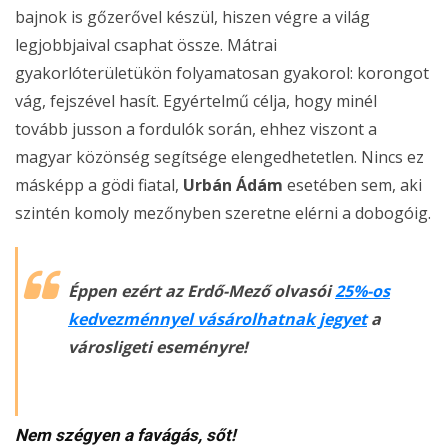
bajnok is gőzerővel készül, hiszen végre a világ
legjobbjaival csaphat össze. Mátrai
gyakorlóterületükön folyamatosan gyakorol: korongot
vág, fejszével hasít. Egyértelmű célja, hogy minél
tovább jusson a fordulók során, ehhez viszont a
magyar közönség segítsége elengedhetetlen. Nincs ez
másképp a gödi fiatal,
Urbán Ádám
esetében sem, aki
szintén komoly mezőnyben szeretne elérni a dobogóig.
Éppen ezért az Erdő-Mező olvasói
25%-os
kedvezménnyel vásárolhatnak jegyet
a
városligeti eseményre!
Nem szégyen a favágás, sőt!