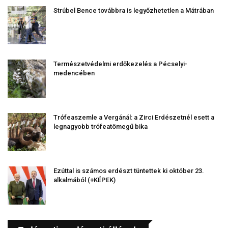
Strúbel Bence továbbra is legyőzhetetlen a Mátrában
Természetvédelmi erdőkezelés a Pécselyi-
medencében
Trófeaszemle a Vergánál: a Zirci Erdészetnél esett a
legnagyobb trófeatömegű bika
Ezúttal is számos erdészt tüntettek ki október 23.
alkalmából (+KÉPEK)