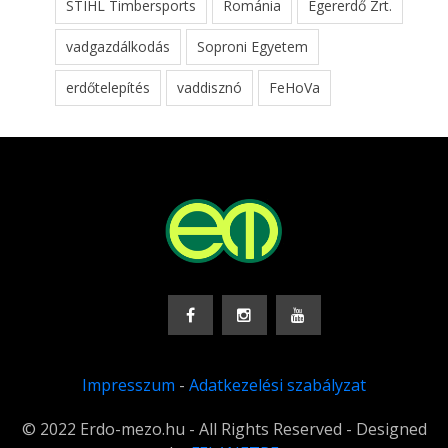
STIHL Timbersports
Románia
Egererdő Zrt.
vadgazdálkodás
Soproni Egyetem
erdőtelepítés
vaddisznó
FeHoVa
Impresszum
-
Adatkezelési szabályzat
© 2022 Erdo-mezo.hu - All Rights Reserved - Designed