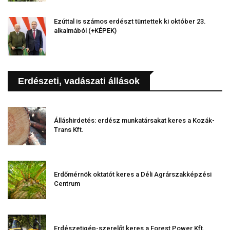
Ezúttal is számos erdészt tüntettek ki október 23.
alkalmából (+KÉPEK)
Erdészeti, vadászati állások
Álláshirdetés: erdész munkatársakat keres a Kozák-
Trans Kft.
Erdőmérnök oktatót keres a Déli Agrárszakképzési
Centrum
Erdészetigép-szerelőt keres a Forest Power Kft.