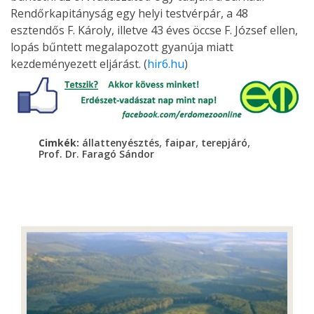
Rendőrkapitányság egy helyi testvérpár, a 48
esztendős F. Károly, illetve 43 éves öccse F. József ellen,
lopás bűntett megalapozott gyanúja miatt
kezdeményezett eljárást. (
hir6.hu
)
,
,
,
Cimkék:
állattenyésztés
faipar
terepjáró
Prof. Dr. Faragó Sándor