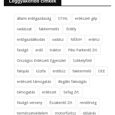
Leggyakoribb cimkék
állami erdőgazdaság
STIHL
erdészeti gép
vadászat
fakitermelés
Erdély
erdőgazdálkodás
vadász
NÉBIH
erdész
favágó
erdő
traktor
Pilisi Parkerdő Zrt.
Országos Erdészeti Egyesület
Székelyföld
falopás
tűzifa
erdőtűz
fakitermelő
OEE
erdészeti támogatás
illegális fakivágás
támogatás
erdészet
Sefag Zrt.
favágó verseny
Északerdő Zrt.
rendőrség
természetvédelem
motorfűrész
időjárás