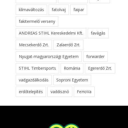
klímaváltozás
fatolvaj
faipar
fakitermelő verseny
ANDREAS STIHL Kereskedelmi Kft.
favágás
Mecsekerdő Zrt.
Zalaerdő Zrt.
Nyugat-magyarországi Egyetem
forwarder
STIHL Timbersports
Románia
Egererdő Zrt.
vadgazdálkodás
Soproni Egyetem
erdőtelepítés
vaddisznó
FeHoVa