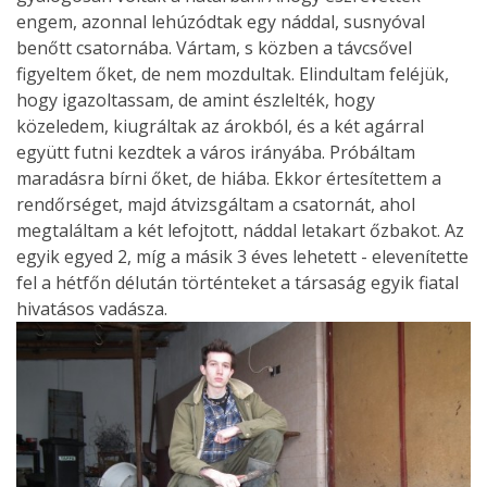
engem, azonnal lehúzódtak egy náddal, susnyóval
benőtt csatornába. Vártam, s közben a távcsővel
figyeltem őket, de nem mozdultak. Elindultam feléjük,
hogy igazoltassam, de amint észlelték, hogy
közeledem, kiugráltak az árokból, és a két agárral
együtt futni kezdtek a város irányába. Próbáltam
maradásra bírni őket, de hiába. Ekkor értesítettem a
rendőrséget, majd átvizsgáltam a csatornát, ahol
megtaláltam a két lefojtott, náddal letakart őzbakot. Az
egyik egyed 2, míg a másik 3 éves lehetett - elevenítette
fel a hétfőn délután történteket a társaság egyik fiatal
hivatásos vadásza.