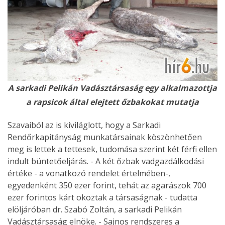
A sarkadi Pelikán Vadásztársaság egy alkalmazottja
a rapsicok által elejtett őzbakokat mutatja
Szavaiból az is kiviláglott, hogy a Sarkadi
Rendőrkapitányság munkatársainak köszönhetően
meg is lettek a tettesek, tudomása szerint két férfi ellen
indult büntetőeljárás. - A két őzbak vadgazdálkodási
értéke - a vonatkozó rendelet értelmében-,
egyedenként 350 ezer forint, tehát az agarászok 700
ezer forintos kárt okoztak a társaságnak - tudatta
elöljáróban dr. Szabó Zoltán, a sarkadi Pelikán
Vadásztársaság elnöke. - Sajnos rendszeres a