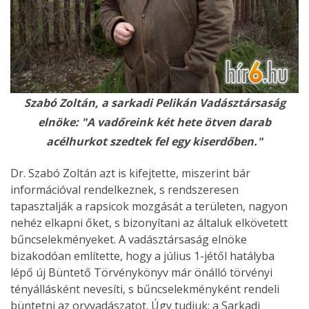
Szabó Zoltán, a sarkadi Pelikán Vadásztársaság
elnöke: "A vadőreink két hete ötven darab
acélhurkot szedtek fel egy kiserdőben."
Dr. Szabó Zoltán azt is kifejtette, miszerint bár
információval rendelkeznek, s rendszeresen
tapasztalják a rapsicok mozgását a területen, nagyon
nehéz elkapni őket, s bizonyítani az általuk elkövetett
bűncselekményeket. A vadásztársaság elnöke
bizakodóan említette, hogy a július 1-jétől hatályba
lépő új Büntető Törvénykönyv már önálló törvényi
tényállásként nevesíti, s bűncselekményként rendeli
büntetni az orvvadászatot. Úgy tudjuk: a Sarkadi