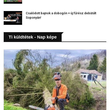
Csalódott bajnok a dobogón + új fűrész debütált
Soponyán!
Ti küldtétek - Nap képe