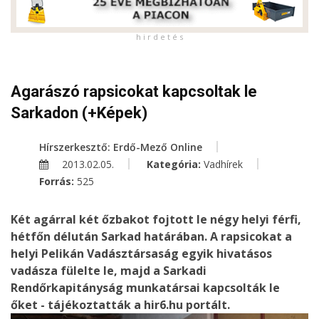
h i r d e t é s
Agarászó rapsicokat kapcsoltak le
Sarkadon (+Képek)
Hírszerkesztő: Erdő-Mező Online
2013.02.05.
Kategória:
Vadhírek
Forrás:
525
Két agárral két őzbakot fojtott le négy helyi férfi,
hétfőn délután Sarkad határában. A rapsicokat a
helyi Pelikán Vadásztársaság egyik hivatásos
vadásza fülelte le, majd a Sarkadi
Rendőrkapitányság munkatársai kapcsolták le
őket - tájékoztatták a hir6.hu portált.