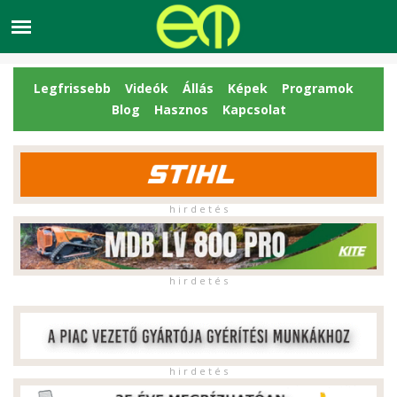
Legfrissebb
Videók
Állás
Képek
Programok
Blog
Hasznos
Kapcsolat
h i r d e t é s
h i r d e t é s
h i r d e t é s