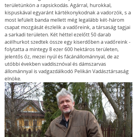
területünkön a rapsickodás. Agárral, hurokkal,
kispuskával egyaránt kártékonykodnak a vadorzók, s a
most lefülelt banda mellett még legalább két-három
csapat mozgását észlelik a vadőreink, a társaság tagjai
a sarkadi területen. Két héttel ezelőtt 50 darab
acélhurkot szedtek össze egy kiserdőben a vadőreink -
folytatta a mintegy 8 ezer 600 hektáros területen,
jelentős őz, mezei nyúl és fácánállománnyal, de az
utóbbi években vaddisznóval és dámszarvas
állománnyal is vadgazdálkodó Pelikán Vadásztársaság
elnöke.