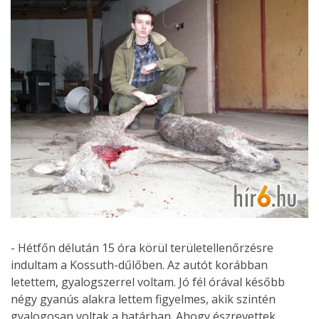
- Hétfőn délután 15 óra körül területellenőrzésre
indultam a Kossuth-dűlőben. Az autót korábban
letettem, gyalogszerrel voltam. Jó fél órával később
négy gyanús alakra lettem figyelmes, akik szintén
gyalogosan voltak a határban. Ahogy észrevettek