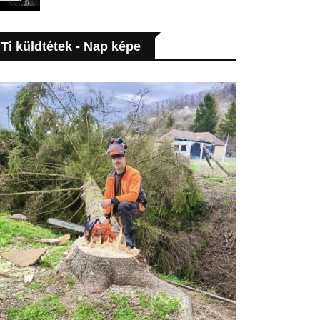
Ti küldtétek - Nap képe