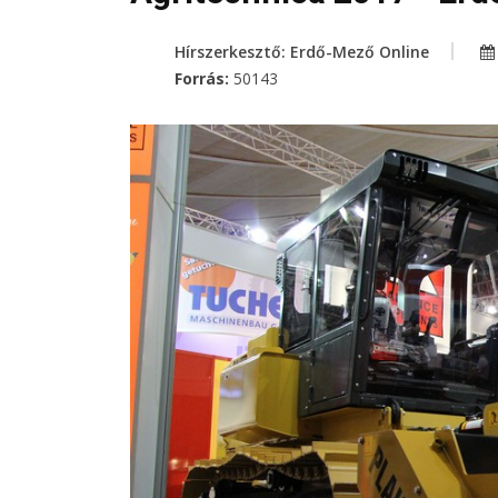
Hírszerkesztő: Erdő-Mező Online
Forrás:
50143