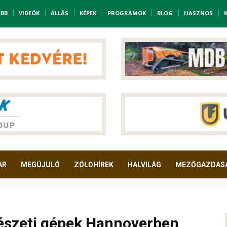
EBB
VIDEÓK
ÁLLÁS
KÉPEK
PROGRAMOK
BLOG
HASZNOS
AR
MEGÚJULÓ
ZÖLDHÍREK
HALVILÁG
MEZŐGAZDAS
dészeti gépek Hannoverben