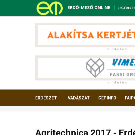
ERDŐ-MEZŐ ONLINE
LEGFRISS
h i r d e t é s
h i r d e t é s
ERDÉSZET
VADÁSZAT
GÉPINFO
FAIP
OLVASNIVALÓ
Agritechnica 2017 - Er