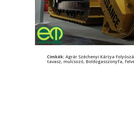
Cimkék:
Agrár Széchenyi Kártya Folyószá
,
,
,
tavasz
mulcsozó
Boldogasszonyfa
felv