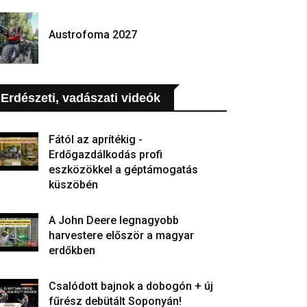
Austrofoma 2027
Erdészeti, vadászati videók
Fától az aprítékig -
Erdőgazdálkodás profi
eszközökkel a géptámogatás
küszöbén
A John Deere legnagyobb
harvestere először a magyar
erdőkben
Csalódott bajnok a dobogón + új
fűrész debütált Soponyán!