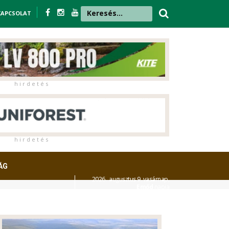
KAPCSOLAT
h i r d e t é s
h i r d e t é s
ÁG
2026. augusztus 9. vasárnap,
Emőd
napja