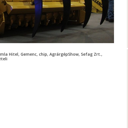
,
,
,
,
,
mla Hitel
Gemenc
chip
AgrárgépShow
Sefag Zrt.
ételi