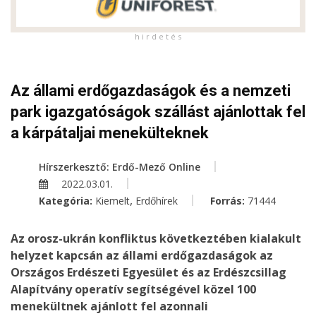
h i r d e t é s
Az állami erdőgazdaságok és a nemzeti
park igazgatóságok szállást ajánlottak fel
a kárpátaljai menekülteknek
Hírszerkesztő: Erdő-Mező Online
2022.03.01.
,
Kategória:
Kiemelt
Erdőhírek
Forrás:
71444
Az orosz-ukrán konfliktus következtében kialakult
helyzet kapcsán az állami erdőgazdaságok az
Országos Erdészeti Egyesület és az Erdészcsillag
Alapítvány operatív segítségével közel 100
menekültnek ajánlott fel azonnali