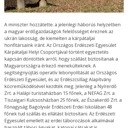
A miniszter hozzátette: a jelenlegi háborús helyzetben
a magyar erdőgazdaságok felelősséget éreznek az
ukrán lakosság, de kiemelten a kárpátaljai
honfitársaink iránt. Az Országos Erdészeti Egyesület
Kárpátaljai Helyi Csoportjával történt egyeztetés
kapcsán döntöttek arról, hogy szállást biztosítanak a
Magyarországra érkező menekülteknek. A
segítségnyújtás operatív lebonyolítását az Országos
Erdészeti Egyesület, és az Erdészcsillag Alapítvány
közreműködésével kezdték meg. Jelenleg a Nyírerdő
Zrt. a Halápi turistaházban 15 főnek, a NEFAG Zrt. a
Tiszaigari Kulcsosházban 25 főnek, az Északerdő Zrt. a
Fónagyság Bagolyvár Erdészeti Erdei Iskolában 48
főnek tud szállás és ellátást biztosítani. Az Erdészeti
Egyesület emellett az erdei táborozások alkalmával
használt tábori ágyakat, katonai sátrakat is