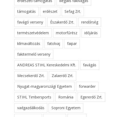
erdészeti támogatás
illegális fakivágás
támogatás
erdészet
Sefag Zrt.
favágó verseny
Északerdő Zrt.
rendőrség
természetvédelem
motorfűrész
időjárás
klímaváltozás
fatolvaj
faipar
fakitermelő verseny
ANDREAS STIHL Kereskedelmi Kft.
favágás
Mecsekerdő Zrt.
Zalaerdő Zrt.
Nyugat-magyarországi Egyetem
forwarder
STIHL Timbersports
Románia
Egererdő Zrt.
vadgazdálkodás
Soproni Egyetem