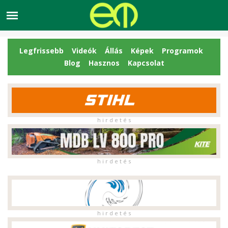
Legfrissebb
Videók
Állás
Képek
Programok
Blog
Hasznos
Kapcsolat
h i r d e t é s
h i r d e t é s
h i r d e t é s