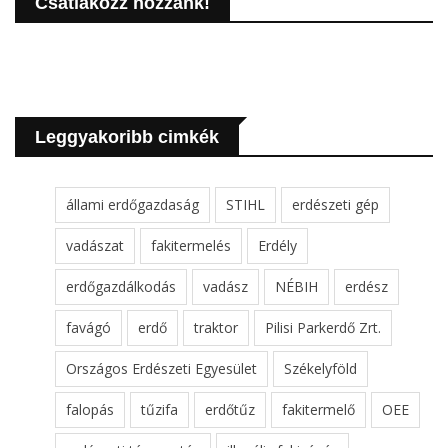
Csatlakozz hozzánk!
Leggyakoribb cimkék
állami erdőgazdaság
STIHL
erdészeti gép
vadászat
fakitermelés
Erdély
erdőgazdálkodás
vadász
NÉBIH
erdész
favágó
erdő
traktor
Pilisi Parkerdő Zrt.
Országos Erdészeti Egyesület
Székelyföld
falopás
tűzifa
erdőtűz
fakitermelő
OEE