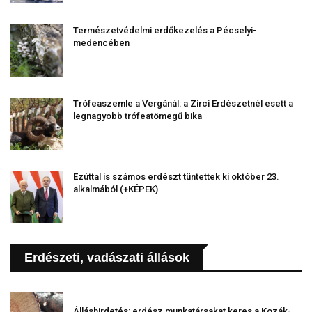
Természetvédelmi erdőkezelés a Pécselyi-
medencében
Trófeaszemle a Vergánál: a Zirci Erdészetnél esett a
legnagyobb trófeatömegű bika
Ezúttal is számos erdészt tüntettek ki október 23.
alkalmából (+KÉPEK)
Erdészeti, vadászati állások
Álláshirdetés: erdész munkatársakat keres a Kozák-