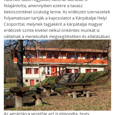
felajánlotta, amennyiben ezekre a tavasz
beköszöntével szükség lenne. Az erdészeti szervezetek
folyamatosan tartják a kapcsolatot a Kárpátaljai Helyi
Csoporttal, melynek tagjaként a kárpátaljai magyar
erdészek szinte kivétel nélkül önkéntes munkát is
vállalnak a menekültek megsegítésében és ellátásában.
Az agrártárca vezetője azt is elmondta, hogy