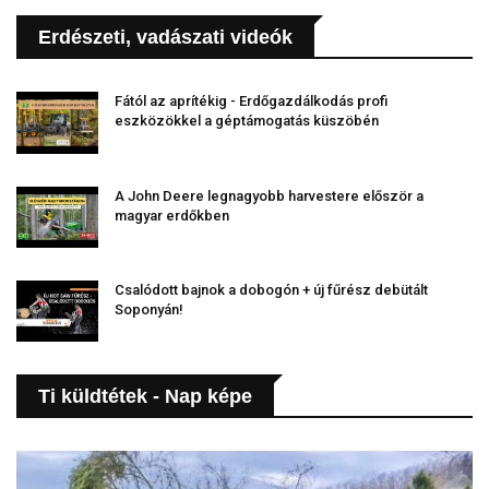
Erdészeti, vadászati videók
Fától az aprítékig - Erdőgazdálkodás profi
eszközökkel a géptámogatás küszöbén
A John Deere legnagyobb harvestere először a
magyar erdőkben
Csalódott bajnok a dobogón + új fűrész debütált
Soponyán!
Ti küldtétek - Nap képe