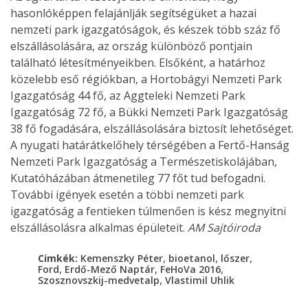
hasonlóképpen felajánlják segítségüket a hazai
nemzeti park igazgatóságok, és készek több száz fő
elszállásolására, az ország különböző pontjain
található létesítményeikben. Elsőként, a határhoz
közelebb eső régiókban, a Hortobágyi Nemzeti Park
Igazgatóság 44 fő, az Aggteleki Nemzeti Park
Igazgatóság 72 fő, a Bükki Nemzeti Park Igazgatóság
38 fő fogadására, elszállásolására biztosít lehetőséget.
A nyugati határátkelőhely térségében a Fertő-Hanság
Nemzeti Park Igazgatóság a Természetiskolájában,
Kutatóházában átmenetileg 77 főt tud befogadni.
További igények esetén a többi nemzeti park
igazgatóság a fentieken túlmenően is kész megnyitni
elszállásolásra alkalmas épületeit.
AM Sajtóiroda
,
,
,
Cimkék:
Kemenszky Péter
bioetanol
lőszer
,
,
,
Ford
Erdő-Mező Naptár
FeHoVa 2016
,
Szosznovszkij-medvetalp
Vlastimil Uhlik