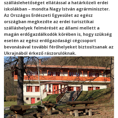
szálláslehetőséget ellátással a határközeli erdei
iskolákban – mondta Nagy István agrárminiszter.
Az Országos Erdészeti Egyesület az egész
országban megkezdte az erdei turisztikai
szálláshelyek felmérését az állami mellett a
magán erdőgazdálkodók körében is, hogy szükség
esetén az egész erdőgazdasági cégcsoport
bevonásával további férőhelyeket biztosítsanak az
Ukrajnából érkező rászorulóknak.