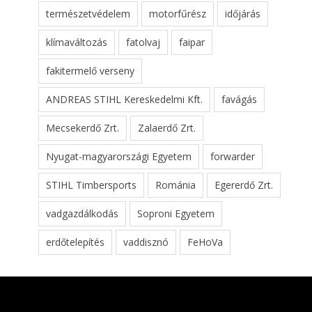
természetvédelem
motorfűrész
időjárás
klímaváltozás
fatolvaj
faipar
fakitermelő verseny
ANDREAS STIHL Kereskedelmi Kft.
favágás
Mecsekerdő Zrt.
Zalaerdő Zrt.
Nyugat-magyarországi Egyetem
forwarder
STIHL Timbersports
Románia
Egererdő Zrt.
vadgazdálkodás
Soproni Egyetem
erdőtelepítés
vaddisznó
FeHoVa