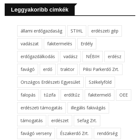
Leggyakoribb cimkék
állami erdőgazdaság
STIHL
erdészeti gép
vadászat
fakitermelés
Erdély
erdőgazdálkodás
vadász
NÉBIH
erdész
favágó
erdő
traktor
Pilisi Parkerdő Zrt.
Országos Erdészeti Egyesület
Székelyföld
falopás
tűzifa
erdőtűz
fakitermelő
OEE
erdészeti támogatás
illegális fakivágás
támogatás
erdészet
Sefag Zrt.
favágó verseny
Északerdő Zrt.
rendőrség