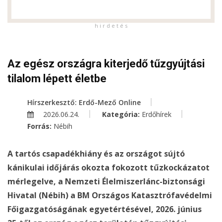
h i r d e t é s
Az egész országra kiterjedő tűzgyújtási
tilalom lépett életbe
Hírszerkesztő: Erdő-Mező Online
2026.06.24.
Kategória:
Erdőhírek
Forrás:
Nébih
A tartós csapadékhiány és az országot sújtó
kánikulai időjárás okozta fokozott tűzkockázatot
mérlegelve, a Nemzeti Élelmiszerlánc-biztonsági
Hivatal (Nébih) a BM Országos Katasztrófavédelmi
Főigazgatóságának egyetértésével, 2026. június