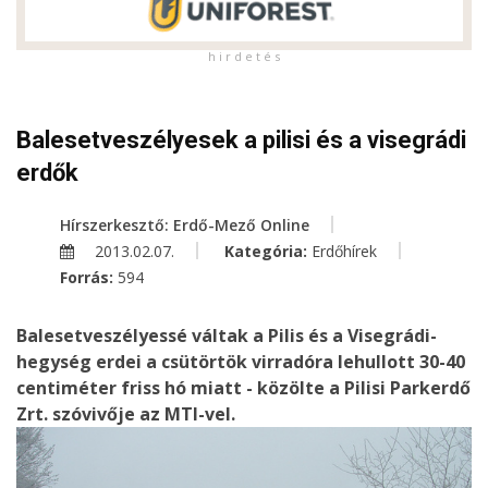
h i r d e t é s
Balesetveszélyesek a pilisi és a visegrádi
erdők
Hírszerkesztő: Erdő-Mező Online
2013.02.07.
Kategória:
Erdőhírek
Forrás:
594
Balesetveszélyessé váltak a Pilis és a Visegrádi-
hegység erdei a csütörtök virradóra lehullott 30-40
centiméter friss hó miatt - közölte a Pilisi Parkerdő
Zrt. szóvivője az MTI-vel.