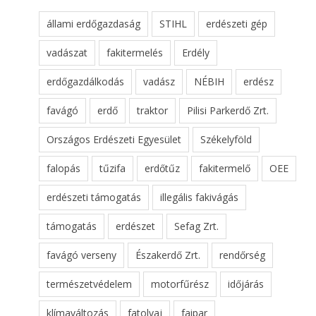
állami erdőgazdaság
STIHL
erdészeti gép
vadászat
fakitermelés
Erdély
erdőgazdálkodás
vadász
NÉBIH
erdész
favágó
erdő
traktor
Pilisi Parkerdő Zrt.
Országos Erdészeti Egyesület
Székelyföld
falopás
tűzifa
erdőtűz
fakitermelő
OEE
erdészeti támogatás
illegális fakivágás
támogatás
erdészet
Sefag Zrt.
favágó verseny
Északerdő Zrt.
rendőrség
természetvédelem
motorfűrész
időjárás
klímaváltozás
fatolvaj
faipar