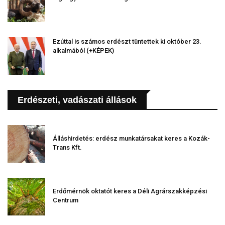
Ezúttal is számos erdészt tüntettek ki október 23.
alkalmából (+KÉPEK)
Erdészeti, vadászati állások
Álláshirdetés: erdész munkatársakat keres a Kozák-
Trans Kft.
Erdőmérnök oktatót keres a Déli Agrárszakképzési
Centrum