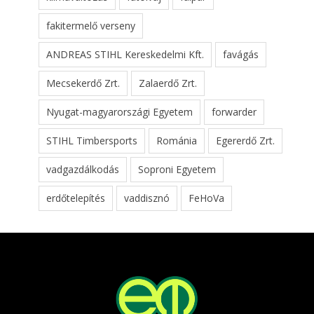
fakitermelő verseny
ANDREAS STIHL Kereskedelmi Kft.
favágás
Mecsekerdő Zrt.
Zalaerdő Zrt.
Nyugat-magyarországi Egyetem
forwarder
STIHL Timbersports
Románia
Egererdő Zrt.
vadgazdálkodás
Soproni Egyetem
erdőtelepítés
vaddisznó
FeHoVa