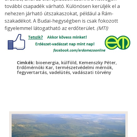
további csapadék várható. Különösen kerüljék el a
nehezen járható útszakaszokat, például a Rám-
szakadékot. A Budai-hegységben is csak fokozott
figyelemmel látogatható az erdőterület.
(MTI)
,
,
,
Cimkék:
bioenergia
külföld
Kemenszky Péter
,
,
Erdőmérnöki Kar
természetvédelmi mérnök
,
,
fegyvertartás
vadelütés
vadászati törvény