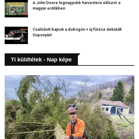
A John Deere legnagyobb harvestere először a
magyar erdőkben
Csalódott bajnok a dobogón + új fűrész debütált
Soponyán!
Ti küldtétek - Nap képe