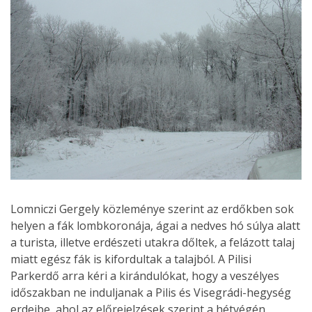
Lomniczi Gergely közleménye szerint az erdőkben sok
helyen a fák lombkoronája, ágai a nedves hó súlya alatt
a turista, illetve erdészeti utakra dőltek, a felázott talaj
miatt egész fák is kifordultak a talajból. A Pilisi
Parkerdő arra kéri a kirándulókat, hogy a veszélyes
időszakban ne induljanak a Pilis és Visegrádi-hegység
erdeibe, ahol az előrejelzések szerint a hétvégén