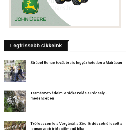
Legfrissebb cikkeink
Strúbel Bence továbbra is legyőzhetetlen a Mátrában
Természetvédelmi erdőkezelés a Pécselyi-
medencében
Trófeaszemle a Vergánál: a Zirci Erdészetnél esett a
legnagyobb trófeatömegű bika