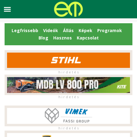
Legfrissebb
Videók
Állás
Képek
Programok
Blog
Hasznos
Kapcsolat
h i r d e t é s
h i r d e t é s
h i r d e t é s