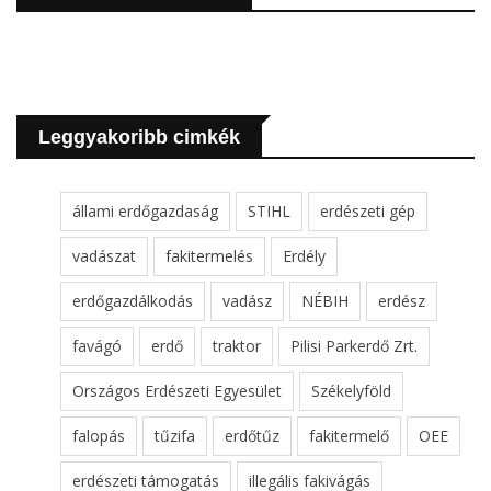
Leggyakoribb cimkék
állami erdőgazdaság
STIHL
erdészeti gép
vadászat
fakitermelés
Erdély
erdőgazdálkodás
vadász
NÉBIH
erdész
favágó
erdő
traktor
Pilisi Parkerdő Zrt.
Országos Erdészeti Egyesület
Székelyföld
falopás
tűzifa
erdőtűz
fakitermelő
OEE
erdészeti támogatás
illegális fakivágás