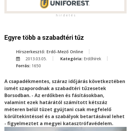
h i r d e t é s
Egyre több a szabadtéri tűz
Hírszerkesztő: Erdő-Mező Online
2013.03.05.
Kategória:
Erdőhírek
Forrás:
1650
A csapadékmentes, száraz időjárás következtében
ismét szaporodnak a szabadtéri tűzesetek
Borsodban. - Az erdőkben és fásításokban,
valamint ezek határától számított kétszáz
méteren belül tüzet gyújtani csak megfelelő
körültekintéssel és a szabályok betartásával lehet
- figyelmeztet a megyei katasztrófavédelem.