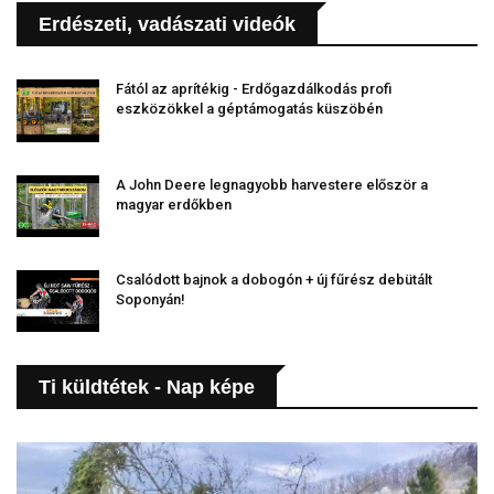
Erdészeti, vadászati videók
Fától az aprítékig - Erdőgazdálkodás profi
eszközökkel a géptámogatás küszöbén
A John Deere legnagyobb harvestere először a
magyar erdőkben
Csalódott bajnok a dobogón + új fűrész debütált
Soponyán!
Ti küldtétek - Nap képe