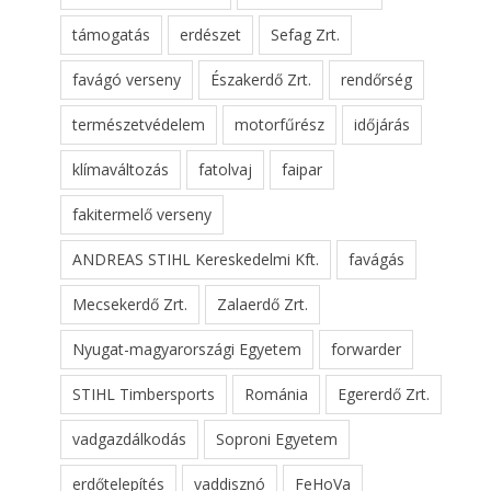
támogatás
erdészet
Sefag Zrt.
favágó verseny
Északerdő Zrt.
rendőrség
természetvédelem
motorfűrész
időjárás
klímaváltozás
fatolvaj
faipar
fakitermelő verseny
ANDREAS STIHL Kereskedelmi Kft.
favágás
Mecsekerdő Zrt.
Zalaerdő Zrt.
Nyugat-magyarországi Egyetem
forwarder
STIHL Timbersports
Románia
Egererdő Zrt.
vadgazdálkodás
Soproni Egyetem
erdőtelepítés
vaddisznó
FeHoVa