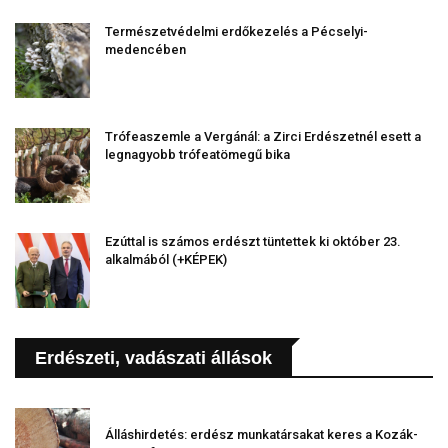
Természetvédelmi erdőkezelés a Pécselyi-
medencében
Trófeaszemle a Vergánál: a Zirci Erdészetnél esett a
legnagyobb trófeatömegű bika
Ezúttal is számos erdészt tüntettek ki október 23.
alkalmából (+KÉPEK)
Erdészeti, vadászati állások
Álláshirdetés: erdész munkatársakat keres a Kozák-