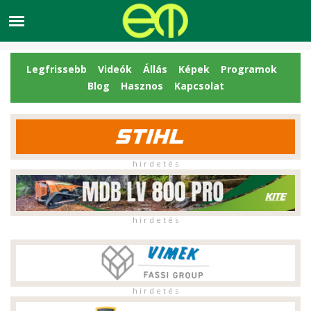
Legfrissebb
Videók
Állás
Képek
Programok
Blog
Hasznos
Kapcsolat
h i r d e t é s
h i r d e t é s
h i r d e t é s