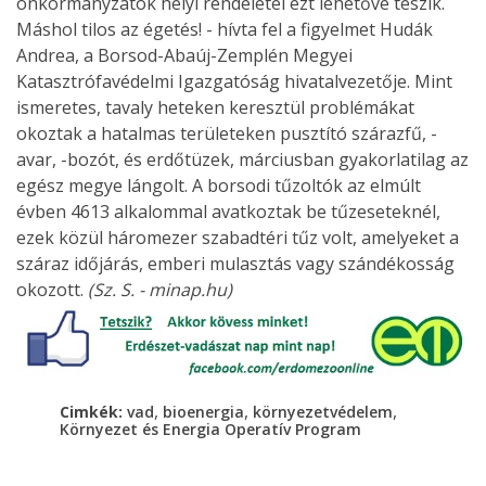
önkormányzatok helyi rendeletei ezt lehetővé teszik.
Máshol tilos az égetés! - hívta fel a figyelmet Hudák
Andrea, a Borsod-Abaúj-Zemplén Megyei
Katasztrófavédelmi Igazgatóság hivatalvezetője. Mint
ismeretes, tavaly heteken keresztül problémákat
okoztak a hatalmas területeken pusztító szárazfű, -
avar, -bozót, és erdőtüzek, márciusban gyakorlatilag az
egész megye lángolt. A borsodi tűzoltók az elmúlt
évben 4613 alkalommal avatkoztak be tűzeseteknél,
ezek közül háromezer szabadtéri tűz volt, amelyeket a
száraz időjárás, emberi mulasztás vagy szándékosság
okozott.
(Sz. S. - minap.hu)
,
,
,
Cimkék:
vad
bioenergia
környezetvédelem
Környezet és Energia Operatív Program