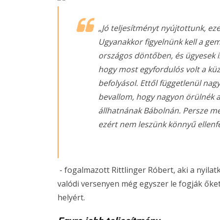
„Jó teljesítményt nyújtottunk, ez
Ugyanakkor figyelnünk kell a gem
országos döntőben, és ügyesek is
hogy most egyfordulós volt a kü
befolyásol. Ettől függetlenül na
bevallom, hogy nagyon örülnék 
állhatnának Bábolnán. Persze m
ezért nem leszünk könnyű ellenfé
- fogalmazott Rittlinger Róbert, aki a nyil
valódi versenyen még egyszer le fogják őke
helyért.