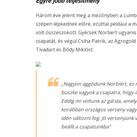
Egyre jobb teljesítmény
Három éve jelent meg a mezőnyben a Lumberjac
szépen lépkednek előre, ezúttal például a 
volt összeszokott. Gyécsek Norbert ugyani
csapatát, és végül Csiha Patrik, az Agrogold 
Tivadart és Bődy Miklóst.
„Nagyon aggódunk Norbiért, ez nyi
büszke vagyok a csapatra, hogy i
Eddig mi voltunk az gárda, amel
korábban országos verseny vagy
idén változni fog. Jó versenyünk
beállt a csapatunkba”