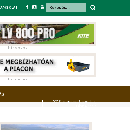
KAPCSOLAT
h i r d e t é s
h i r d e t é s
ÁG
2026. augusztus 8. szombat,
László
napja