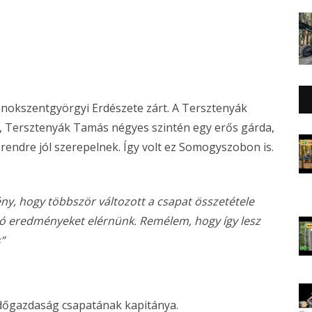
Bánokszentgyörgyi Erdészete zárt. A Tersztenyák
, Tersztenyák Tamás négyes szintén egy erős gárda,
k rendre jól szerepelnek. Így volt ez Somogyszobon is.
ény, hogy többször változott a csapat összetétele
 jó eredményeket elérnünk. Remélem, hogy így lesz
s”
rdőgazdaság csapatának kapitánya.