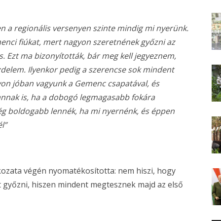
en a regionális versenyen szinte mindig mi nyerünk.
enci fiúkat, mert nagyon szeretnének győzni az
. Ezt ma bizonyították, bár meg kell jegyeznem,
zdelem. Ilyenkor pedig a szerencse sok mindent
gyon jóban vagyunk a Gemenc csapatával, és
annak is, ha a dobogó legmagasabb fokára
ég boldogabb lennék, ha mi nyernénk, és éppen
l”
atkozata végén nyomatékosította: nem hiszi, hogy
t győzni, hiszen mindent megtesznek majd az első