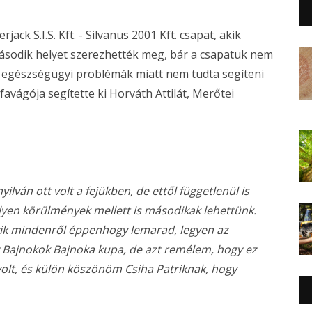
k S.I.S. Kft. - Silvanus 2001 Kft. csapat, akik
második helyet szerezhették meg, bár a csapatuk nem
s egészségügyi problémák miatt nem tudta segíteni
favágója segítette ki Horváth Attilát, Merőtei
lván ott volt a fejükben, de ettől függetlenül is
lyen körülmények mellett is másodikak lehettünk.
yik mindenről éppenhogy lemarad, legyen az
 Bajnokok Bajnoka kupa, de azt remélem, hogy ez
 volt, és külön köszönöm Csiha Patriknak, hogy