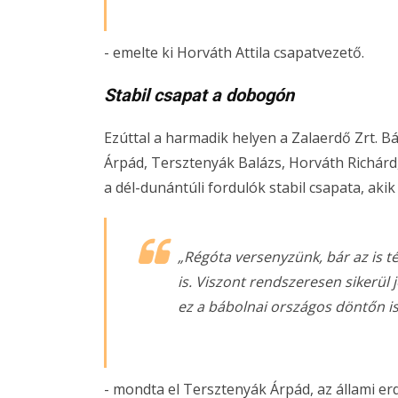
- emelte ki Horváth Attila csapatvezető.
Stabil csapat a dobogón
Ezúttal a harmadik helyen a Zalaerdő Zrt. 
Árpád, Tersztenyák Balázs, Horváth Richárd
a dél-dunántúli fordulók stabil csapata, aki
„Régóta versenyzünk, bár az is t
is. Viszont rendszeresen sikerül
ez a bábolnai országos döntőn i
- mondta el Tersztenyák Árpád, az állami e