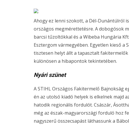
Ahogy ez lenni szokott, a Dél-Dunántúlról i
országos megmérettetésre. A dobogósok mel
barcsi tűzoltókkal és a Wibeba Hungária Kf
Esztergom vármegyében. Egyetlen kieső a Som
tisztesen helyt állt a tapasztalt fakitermelő
különösen a hibapontok tekintetében.
Nyári szünet
A STIHL Országos Fakitermelő Bajnokság eg
én az utolsó kiadó helyek is elkelnek majd 
hatodik regionális fordulót. Császár, Ásot
még az észak-magyarországi forduló hoz fe
nagyszerű összecsapást láthassunk a Bábo