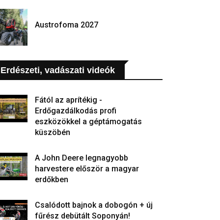
Austrofoma 2027
Erdészeti, vadászati videók
Fától az aprítékig -
Erdőgazdálkodás profi
eszközökkel a géptámogatás
küszöbén
A John Deere legnagyobb
harvestere először a magyar
erdőkben
Csalódott bajnok a dobogón + új
fűrész debütált Soponyán!