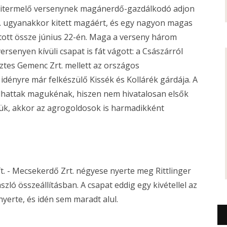
akitermelő versenynek magánerdő-gazdálkodó adjon
. ugyanakkor kitett magáért, és egy nagyon magas
ított össze június 22-én. Maga a verseny három
ersenyen kívüli csapat is fát vágott: a Császárról
ztes Gemenc Zrt. mellett az országos
dényre már felkészülő Kissék és Kollárék gárdája. A
dhattak magukénak, hiszen nem hivatalosan elsők
lmük, akkor az agrogoldosok is harmadikként
ft. - Mecsekerdő Zrt. négyese nyerte meg Rittlinger
zló összeállításban. A csapat eddig egy kivétellel az
erte, és idén sem maradt alul.