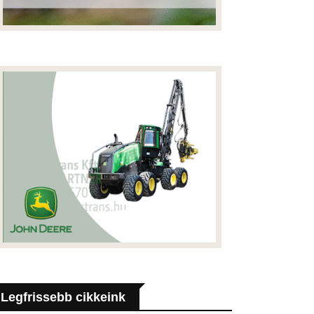
Legfrissebb cikkeink