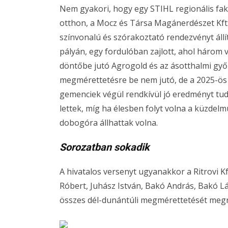
Nem gyakori, hogy egy STIHL regionális f
otthon, a Mocz és Társa Magánerdészet Kft
színvonalú és szórakoztató rendezvényt áll
pályán, egy fordulóban zajlott, ahol három v
döntőbe jutó Agrogold és az ásotthalmi győ
megmérettetésre be nem jutó, de a 2025-ös i
gemenciek végül rendkívül jó eredményt tu
lettek, míg ha élesben folyt volna a küzde
dobogóra állhattak volna.
Sorozatban sokadik
A hivatalos versenyt ugyanakkor a Ritrovi K
Róbert, Juhász István, Bakó András, Bakó Lás
összes dél-dunántúli megmérettetését megny