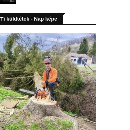
Ti küldtétek - Nap képe