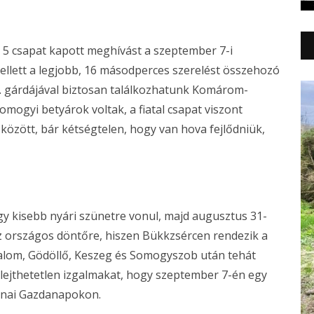
s 5 csapat kapott meghívást a szeptember 7-i
lett a legjobb, 16 másodperces szerelést összehozó
t. gárdájával biztosan találkozhatunk Komárom-
ogyi betyárok voltak, a fiatal csapat viszont
k között, bár kétségtelen, hogy van hova fejlődniük,
y kisebb nyári szünetre vonul, majd augusztus 31-
az országos döntőre, hiszen Bükkzsércen rendezik a
thalom, Gödöllő, Keszeg és Somogyszob után tehát
lejthetetlen izgalmakat, hogy szeptember 7-én egy
lnai Gazdanapokon.