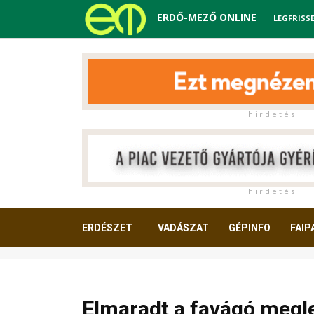
ERDŐ-MEZŐ ONLINE
LEGFRISS
h i r d e t é s
h i r d e t é s
ERDÉSZET
VADÁSZAT
GÉPINFO
FAIP
OLVASNIVALÓ
Elmaradt a favágó megle