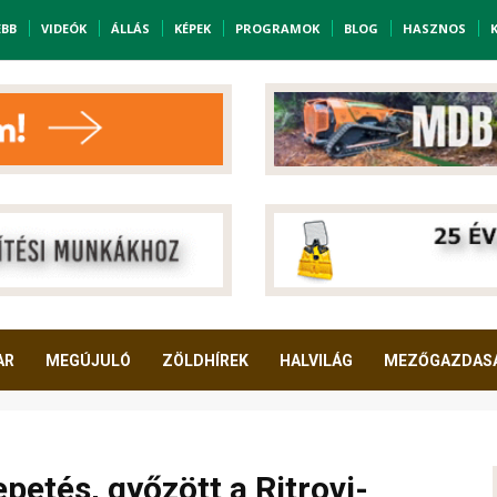
EBB
VIDEÓK
ÁLLÁS
KÉPEK
PROGRAMOK
BLOG
HASZNOS
AR
MEGÚJULÓ
ZÖLDHÍREK
HALVILÁG
MEZŐGAZDAS
petés, győzött a Ritrovi-