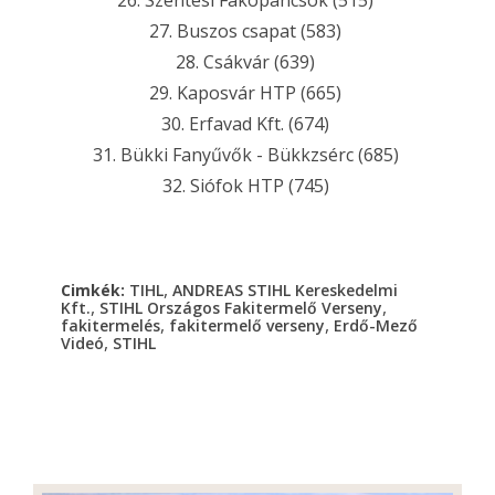
26. Szentesi Fakopáncsok (515)
27. Buszos csapat (583)
28. Csákvár (639)
29. Kaposvár HTP (665)
30. Erfavad Kft. (674)
31. Bükki Fanyűvők - Bükkzsérc (685)
32. Siófok HTP (745)
,
Cimkék:
TIHL
ANDREAS STIHL Kereskedelmi
,
,
Kft.
STIHL Országos Fakitermelő Verseny
,
,
fakitermelés
fakitermelő verseny
Erdő-Mező
,
Videó
STIHL