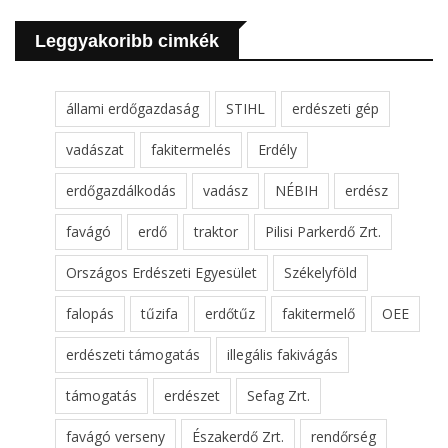
Leggyakoribb cimkék
állami erdőgazdaság
STIHL
erdészeti gép
vadászat
fakitermelés
Erdély
erdőgazdálkodás
vadász
NÉBIH
erdész
favágó
erdő
traktor
Pilisi Parkerdő Zrt.
Országos Erdészeti Egyesület
Székelyföld
falopás
tűzifa
erdőtűz
fakitermelő
OEE
erdészeti támogatás
illegális fakivágás
támogatás
erdészet
Sefag Zrt.
favágó verseny
Északerdő Zrt.
rendőrség