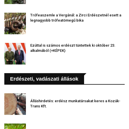
Trófeaszemle a Vergánál: a Zirci Erdészetnél esett a
legnagyobb trófeatömegű bika
Ezúttal is számos erdészt tüntettek ki október 23.
alkalmából (+KÉPEK)
Erdészeti, vadászati állások
Álláshirdetés: erdész munkatársakat keres a Kozák-
Trans Kft.