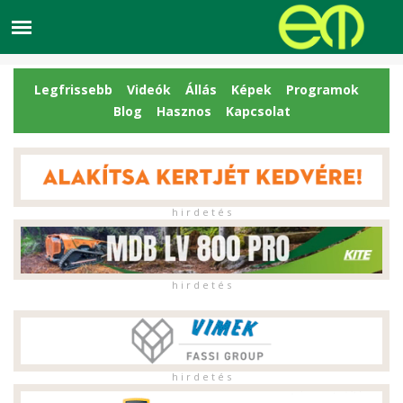
Legfrissebb
Videók
Állás
Képek
Programok
Blog
Hasznos
Kapcsolat
h i r d e t é s
h i r d e t é s
h i r d e t é s