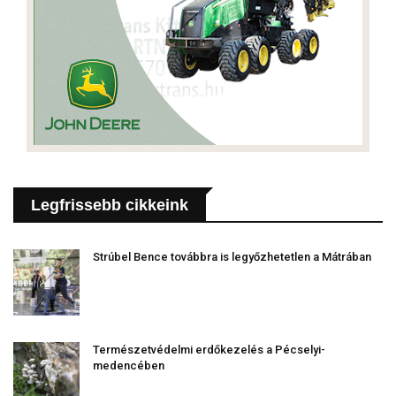
Legfrissebb cikkeink
Strúbel Bence továbbra is legyőzhetetlen a Mátrában
Természetvédelmi erdőkezelés a Pécselyi-
medencében