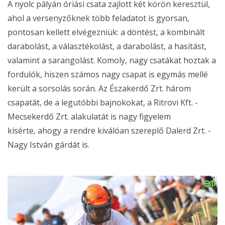
A nyolc pályán óriási csata zajlott két körön keresztül,
ahol a versenyzőknek több feladatot is gyorsan,
pontosan kellett elvégezniük: a döntést, a kombinált
darabolást, a választékolást, a darabolást, a hasítást,
valamint a sarangolást. Komoly, nagy csatákat hoztak a
fordulók, hiszen számos nagy csapat is egymás mellé
került a sorsolás során. Az Északerdő Zrt. három
csapatát, de a legutóbbi bajnokokat, a Ritrovi Kft. -
Mecsekerdő Zrt. alakulatát is nagy figyelem
kísérte, ahogy a rendre kiválóan szereplő Dalerd Zrt. -
Nagy István gárdát is.