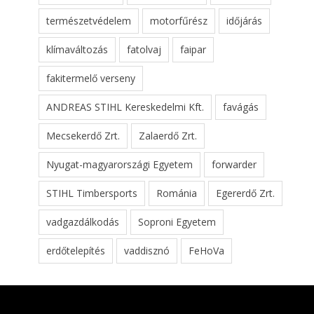
természetvédelem
motorfűrész
időjárás
klímaváltozás
fatolvaj
faipar
fakitermelő verseny
ANDREAS STIHL Kereskedelmi Kft.
favágás
Mecsekerdő Zrt.
Zalaerdő Zrt.
Nyugat-magyarországi Egyetem
forwarder
STIHL Timbersports
Románia
Egererdő Zrt.
vadgazdálkodás
Soproni Egyetem
erdőtelepítés
vaddisznó
FeHoVa