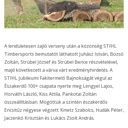
A lendületesen zajló verseny után a közönség STIHL
Timbersports bemutatót láthatott Juhász István, Bozsó
Zoltán, Strúbel József és Strúbel Bence részvételével,
majd következett a várva várt eredményhirdetés. A
STIHL Jubileumi Fakitermelő Bajnokságát végül az
Északerdő 100+ csapata nyerte meg Lengyel Lajos,
Horváth László, Kiss Attila, Pankotai Zoltán
összeállításban. Mögöttük a szintén északerdős
Encsitűz négyese végzett: Kmetz Szabolcs, Hudák Péter,
Jaczenkó Krisztián és Lukács Zsolt András.