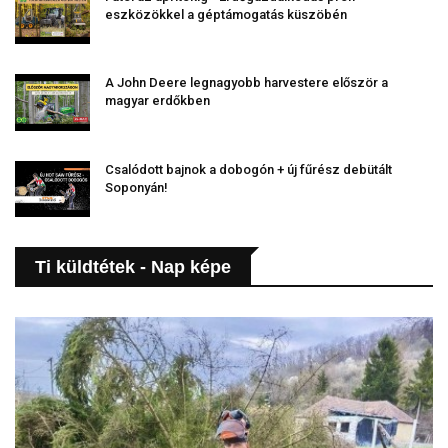
eszközökkel a géptámogatás küszöbén
A John Deere legnagyobb harvestere először a
magyar erdőkben
Csalódott bajnok a dobogón + új fűrész debütált
Soponyán!
Ti küldtétek - Nap képe