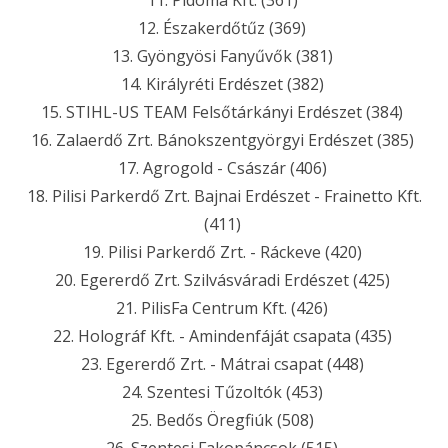
11. Pidoma Kft. (361)
12. Északerdőtűz (369)
13. Gyöngyösi Fanyűvők (381)
14. Királyréti Erdészet (382)
15. STIHL-US TEAM Felsőtárkányi Erdészet (384)
16. Zalaerdő Zrt. Bánokszentgyörgyi Erdészet (385)
17. Agrogold - Császár (406)
18. Pilisi Parkerdő Zrt. Bajnai Erdészet - Frainetto Kft.
(411)
19. Pilisi Parkerdő Zrt. - Ráckeve (420)
20. Egererdő Zrt. Szilvásváradi Erdészet (425)
21. PilisFa Centrum Kft. (426)
22. Holográf Kft. - Amindenfáját csapata (435)
23. Egererdő Zrt. - Mátrai csapat (448)
24. Szentesi Tűzoltók (453)
25. Bedős Öregfiúk (508)