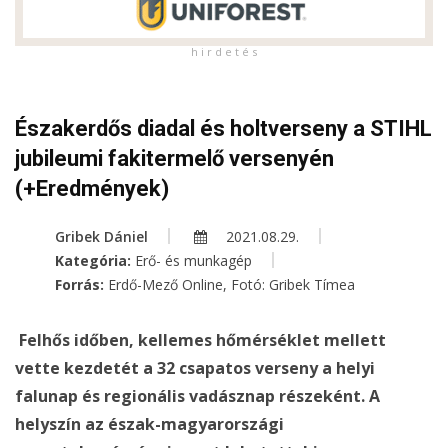
h i r d e t é s
Északerdős diadal és holtverseny a STIHL
jubileumi fakitermelő versenyén
(+Eredmények)
Gribek Dániel
2021.08.29.
Kategória:
Erő- és munkagép
Forrás:
Erdő-Mező Online, Fotó: Gribek Tímea
Felhős időben, kellemes hőmérséklet mellett
vette kezdetét a 32 csapatos verseny a helyi
falunap és regionális vadásznap részeként. A
helyszín az észak-magyarországi