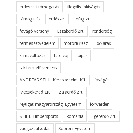
erdészeti támogatás
illegális fakivágás
támogatás
erdészet
Sefag Zrt.
favágó verseny
Északerdő Zrt.
rendőrség
természetvédelem
motorfűrész
időjárás
klímaváltozás
fatolvaj
faipar
fakitermelő verseny
ANDREAS STIHL Kereskedelmi Kft.
favágás
Mecsekerdő Zrt.
Zalaerdő Zrt.
Nyugat-magyarországi Egyetem
forwarder
STIHL Timbersports
Románia
Egererdő Zrt.
vadgazdálkodás
Soproni Egyetem