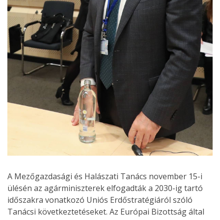
A Mezőgazdasági és Halászati Tanács november 15-i
ülésén az agárminiszterek elfogadták a 2030-ig tartó
időszakra vonatkozó Uniós Erdőstratégiáról szóló
Tanácsi következtetéseket. Az Európai Bizottság által