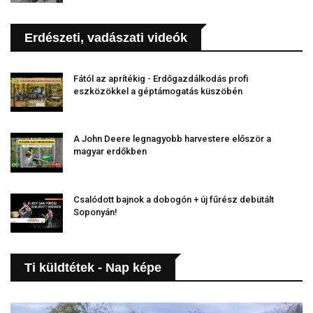
Erdészeti, vadászati videók
Fától az aprítékig - Erdőgazdálkodás profi
eszközökkel a géptámogatás küszöbén
A John Deere legnagyobb harvestere először a
magyar erdőkben
Csalódott bajnok a dobogón + új fűrész debütált
Soponyán!
Ti küldtétek - Nap képe