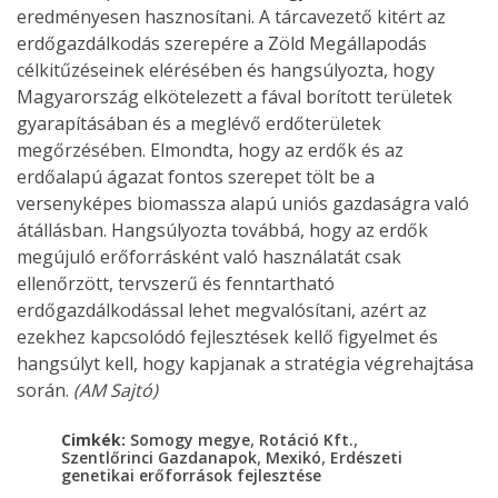
eredményesen hasznosítani. A tárcavezető kitért az
erdőgazdálkodás szerepére a Zöld Megállapodás
célkitűzéseinek elérésében és hangsúlyozta, hogy
Magyarország elkötelezett a fával borított területek
gyarapításában és a meglévő erdőterületek
megőrzésében. Elmondta, hogy az erdők és az
erdőalapú ágazat fontos szerepet tölt be a
versenyképes biomassza alapú uniós gazdaságra való
átállásban. Hangsúlyozta továbbá, hogy az erdők
megújuló erőforrásként való használatát csak
ellenőrzött, tervszerű és fenntartható
erdőgazdálkodással lehet megvalósítani, azért az
ezekhez kapcsolódó fejlesztések kellő figyelmet és
hangsúlyt kell, hogy kapjanak a stratégia végrehajtása
során.
(AM Sajtó)
,
,
Cimkék:
Somogy megye
Rotáció Kft.
,
,
Szentlőrinci Gazdanapok
Mexikó
Erdészeti
genetikai erőforrások fejlesztése