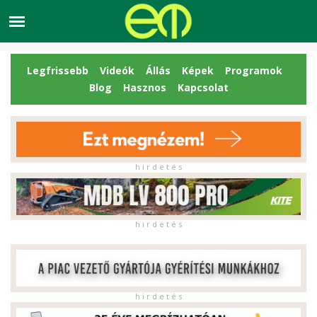
Legfrissebb
Videók
Állás
Képek
Programok
Blog
Hasznos
Kapcsolat
h i r d e t é s
h i r d e t é s
h i r d e t é s