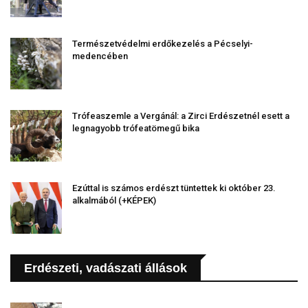
Természetvédelmi erdőkezelés a Pécselyi-
medencében
Trófeaszemle a Vergánál: a Zirci Erdészetnél esett a
legnagyobb trófeatömegű bika
Ezúttal is számos erdészt tüntettek ki október 23.
alkalmából (+KÉPEK)
Erdészeti, vadászati állások