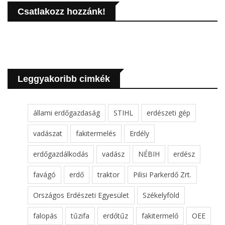
Csatlakozz hozzánk!
Leggyakoribb cimkék
állami erdőgazdaság
STIHL
erdészeti gép
vadászat
fakitermelés
Erdély
erdőgazdálkodás
vadász
NÉBIH
erdész
favágó
erdő
traktor
Pilisi Parkerdő Zrt.
Országos Erdészeti Egyesület
Székelyföld
falopás
tűzifa
erdőtűz
fakitermelő
OEE