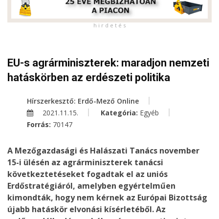
h i r d e t é s
EU-s agrárminiszterek: maradjon nemzeti
hatáskörben az erdészeti politika
Hírszerkesztő: Erdő-Mező Online
2021.11.15.
Kategória:
Egyéb
Forrás:
70147
A Mezőgazdasági és Halászati Tanács november
15-i ülésén az agrárminiszterek tanácsi
következtetéseket fogadtak el az uniós
Erdőstratégiáról, amelyben egyértelműen
kimondták, hogy nem kérnek az Európai Bizottság
újabb hatáskör elvonási kísérletéből. Az