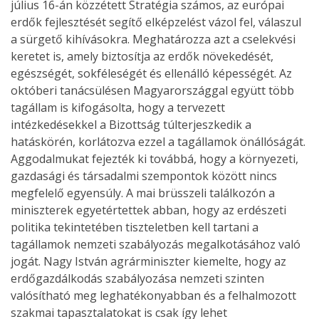
július 16-án közzétett Stratégia számos, az európai
erdők fejlesztését segítő elképzelést vázol fel, válaszul
a sürgető kihívásokra. Meghatározza azt a cselekvési
keretet is, amely biztosítja az erdők növekedését,
egészségét, sokféleségét és ellenálló képességét. Az
októberi tanácsülésen Magyarországgal együtt több
tagállam is kifogásolta, hogy a tervezett
intézkedésekkel a Bizottság túlterjeszkedik a
hatáskörén, korlátozva ezzel a tagállamok önállóságát.
Aggodalmukat fejezték ki továbbá, hogy a környezeti,
gazdasági és társadalmi szempontok között nincs
megfelelő egyensúly. A mai brüsszeli találkozón a
miniszterek egyetértettek abban, hogy az erdészeti
politika tekintetében tiszteletben kell tartani a
tagállamok nemzeti szabályozás megalkotásához való
jogát. Nagy István agrárminiszter kiemelte, hogy az
erdőgazdálkodás szabályozása nemzeti szinten
valósítható meg leghatékonyabban és a felhalmozott
szakmai tapasztalatokat is csak így lehet