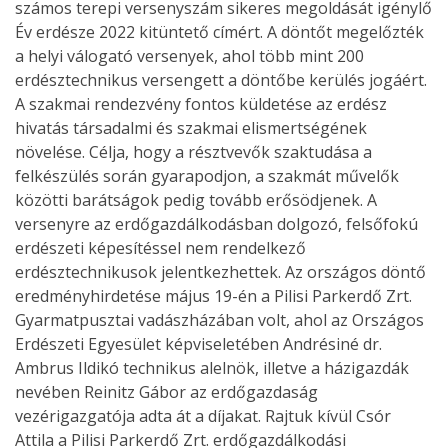
számos terepi versenyszám sikeres megoldását igénylő
Év erdésze 2022 kitüntető címért. A döntőt megelőzték
a helyi válogató versenyek, ahol több mint 200
erdésztechnikus versengett a döntőbe kerülés jogáért.
A szakmai rendezvény fontos küldetése az erdész
hivatás társadalmi és szakmai elismertségének
növelése. Célja, hogy a résztvevők szaktudása a
felkészülés során gyarapodjon, a szakmát művelők
közötti barátságok pedig tovább erősödjenek. A
versenyre az erdőgazdálkodásban dolgozó, felsőfokú
erdészeti képesítéssel nem rendelkező
erdésztechnikusok jelentkezhettek. Az országos döntő
eredményhirdetése május 19-én a Pilisi Parkerdő Zrt.
Gyarmatpusztai vadászházában volt, ahol az Országos
Erdészeti Egyesület képviseletében Andrésiné dr.
Ambrus Ildikó technikus alelnök, illetve a házigazdák
nevében Reinitz Gábor az erdőgazdaság
vezérigazgatója adta át a díjakat. Rajtuk kívül Csór
Attila a Pilisi Parkerdő Zrt. erdőgazdálkodási