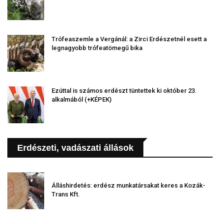
Trófeaszemle a Vergánál: a Zirci Erdészetnél esett a
legnagyobb trófeatömegű bika
Ezúttal is számos erdészt tüntettek ki október 23.
alkalmából (+KÉPEK)
Erdészeti, vadászati állások
Álláshirdetés: erdész munkatársakat keres a Kozák-
Trans Kft.