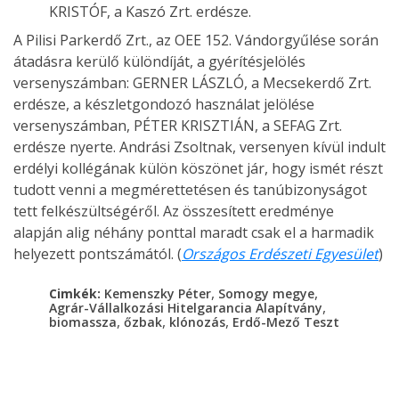
KRISTÓF, a Kaszó Zrt. erdésze.
A Pilisi Parkerdő Zrt., az OEE 152. Vándorgyűlése során
átadásra kerülő különdíját, a gyérítésjelölés
versenyszámban: GERNER LÁSZLÓ, a Mecsekerdő Zrt.
erdésze, a készletgondozó használat jelölése
versenyszámban, PÉTER KRISZTIÁN, a SEFAG Zrt.
erdésze nyerte. Andrási Zsoltnak, versenyen kívül indult
erdélyi kollégának külön köszönet jár, hogy ismét részt
tudott venni a megmérettetésen és tanúbizonyságot
tett felkészültségéről. Az összesített eredménye
alapján alig néhány ponttal maradt csak el a harmadik
helyezett pontszámától. (
Országos Erdészeti Egyesület
)
,
,
Cimkék:
Kemenszky Péter
Somogy megye
,
Agrár-Vállalkozási Hitelgarancia Alapítvány
,
,
,
biomassza
őzbak
klónozás
Erdő-Mező Teszt