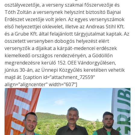
osztályvezetője, a verseny szakmai főszervezője és
Tóth Zoltán a versenynek helyszínt biztosító Bajnai
Erdészet vezetője volt jelen. Az egyes versenyszámok
első helyezettjei oklevelet, illetve az Andreas Stihl Kft.
és a Grube Kft. által felajánlott tárgyjutalmat kaptak. Az
összetett versenyben dobogós helyezést elért
versenyzők a díjaikat a kárpát-medencei erdészek
kiemelkedő országos rendezvényén, a Gödöllőn
megrendezésre kerülő 152. OEE Vándorgyűlésen,
június 30-án, az Ünnepi Közgyűlés keretében vehetik
majd át. [caption id="attachment_72559"
align="aligncenter" width="607"]