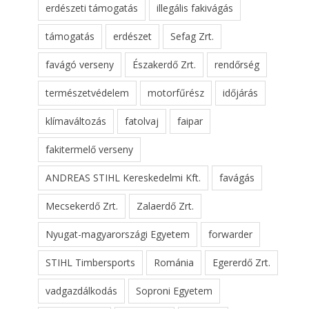
erdészeti támogatás
illegális fakivágás
támogatás
erdészet
Sefag Zrt.
favágó verseny
Északerdő Zrt.
rendőrség
természetvédelem
motorfűrész
időjárás
klímaváltozás
fatolvaj
faipar
fakitermelő verseny
ANDREAS STIHL Kereskedelmi Kft.
favágás
Mecsekerdő Zrt.
Zalaerdő Zrt.
Nyugat-magyarországi Egyetem
forwarder
STIHL Timbersports
Románia
Egererdő Zrt.
vadgazdálkodás
Soproni Egyetem