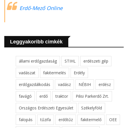
Erdő-Mező Online
Leggyakoribb cimkék
állami erdőgazdaság
STIHL
erdészeti gép
vadászat
fakitermelés
Erdély
erdőgazdálkodás
vadász
NÉBIH
erdész
favágó
erdő
traktor
Pilisi Parkerdő Zrt.
Országos Erdészeti Egyesület
Székelyföld
falopás
tűzifa
erdőtűz
fakitermelő
OEE