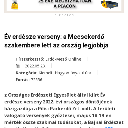
h i r d e t é s
Év erdésze verseny: a Mecsekerdő
szakembere lett az ország legjobbja
Hírszerkesztő: Erdő-Mező Online
2022.05.23.
,
Kategória:
Kiemelt
Hagyomány-kultúra
Forrás:
72556
z Országos Erdészeti Egyesület által kiírt Év
erdésze verseny 2022. évi országos döntőjének
házigazdája a Pilisi Parkerdő Zrt. volt. A területi
válogató versenyek győztesei, május 18-19-én
mérték össze szakmai tudásukat, a Bajnai Erdészet