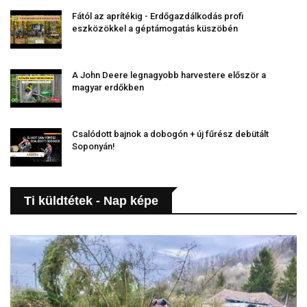
Fától az aprítékig - Erdőgazdálkodás profi
eszközökkel a géptámogatás küszöbén
A John Deere legnagyobb harvestere először a
magyar erdőkben
Csalódott bajnok a dobogón + új fűrész debütált
Soponyán!
Ti küldtétek - Nap képe