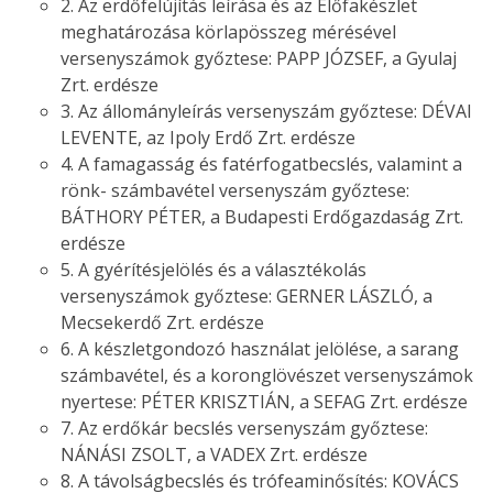
2. Az erdőfelújítás leírása és az Élőfakészlet
meghatározása körlapösszeg mérésével
versenyszámok győztese: PAPP JÓZSEF, a Gyulaj
Zrt. erdésze
3. Az állományleírás versenyszám győztese: DÉVAI
LEVENTE, az Ipoly Erdő Zrt. erdésze
4. A famagasság és fatérfogatbecslés, valamint a
rönk- számbavétel versenyszám győztese:
BÁTHORY PÉTER, a Budapesti Erdőgazdaság Zrt.
erdésze
5. A gyérítésjelölés és a választékolás
versenyszámok győztese: GERNER LÁSZLÓ, a
Mecsekerdő Zrt. erdésze
6. A készletgondozó használat jelölése, a sarang
számbavétel, és a koronglövészet versenyszámok
nyertese: PÉTER KRISZTIÁN, a SEFAG Zrt. erdésze
7. Az erdőkár becslés versenyszám győztese:
NÁNÁSI ZSOLT, a VADEX Zrt. erdésze
8. A távolságbecslés és trófeaminősítés: KOVÁCS