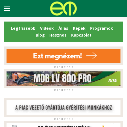
Legfrissebb
Videók
Állás
Képek
Programok
Blog
Hasznos
Kapcsolat
h i r d e t é s
h i r d e t é s
h i r d e t é s