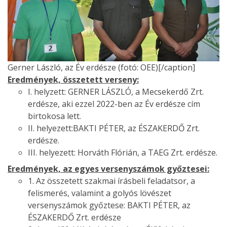
Gerner László, az Év erdésze (fotó: OEE)[/caption]
Eredmények, összetett verseny:
I. helyzett: GERNER LÁSZLÓ, a Mecsekerdő Zrt.
erdésze, aki ezzel 2022-ben az Év erdésze cím
birtokosa lett.
II. helyezett:BAKTI PÉTER, az ÉSZAKERDŐ Zrt.
erdésze.
III. helyezett: Horváth Flórián, a TAEG Zrt. erdésze.
Eredmények, az egyes versenyszámok győztesei:
1. Az összetett szakmai írásbeli feladatsor, a
felismerés, valamint a golyós lövészet
versenyszámok győztese: BAKTI PÉTER, az
ÉSZAKERDŐ Zrt. erdésze