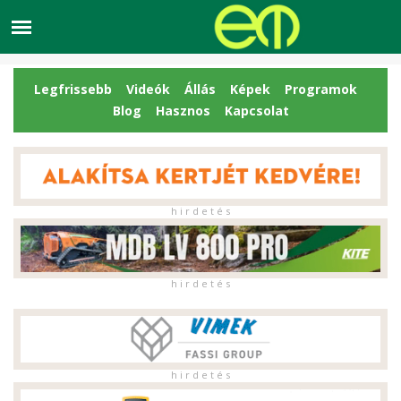
Legfrissebb
Videók
Állás
Képek
Programok
Blog
Hasznos
Kapcsolat
h i r d e t é s
h i r d e t é s
h i r d e t é s