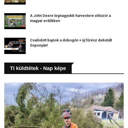
A John Deere legnagyobb harvestere először a
magyar erdőkben
Csalódott bajnok a dobogón + új fűrész debütált
Soponyán!
Ti küldtétek - Nap képe