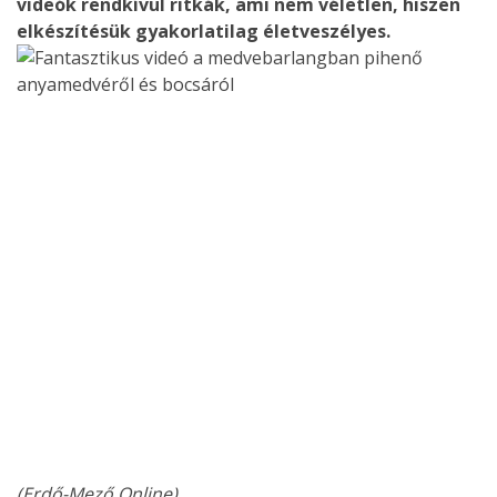
videók rendkívül ritkák, ami nem véletlen, hiszen
elkészítésük gyakorlatilag életveszélyes.
(Erdő-Mező Online)