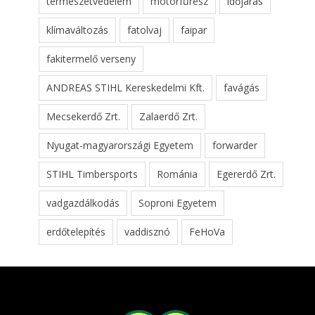
természetvédelem
motorfűrész
időjárás
klímaváltozás
fatolvaj
faipar
fakitermelő verseny
ANDREAS STIHL Kereskedelmi Kft.
favágás
Mecsekerdő Zrt.
Zalaerdő Zrt.
Nyugat-magyarországi Egyetem
forwarder
STIHL Timbersports
Románia
Egererdő Zrt.
vadgazdálkodás
Soproni Egyetem
erdőtelepítés
vaddisznó
FeHoVa