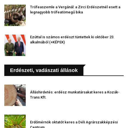
Trófeaszemle a Vergánál: a Zirci Erdészetnél esett a
legnagyobb trófeatömegű bika
Ezúttal is számos erdészt tüntettek ki október 23.
alkalmából (+KÉPEK)
Erdészeti, vadászati állások
Álláshirdetés: erdész munkatársakat keres a Kozák-
Trans Kft.
Erdőmérnök oktatót keres a Déli Agrárszakképzési
Centrum