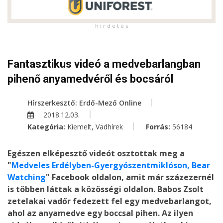
h i r d e t é s
Fantasztikus videó a medvebarlangban
pihenő anyamedvéről és bocsáról
Hírszerkesztő: Erdő-Mező Online
2018.12.03.
,
Kategória:
Kiemelt
Vadhírek
Forrás:
56184
Egészen elképesztő videót osztottak meg a
"
Medveles Erdélyben-Gyergyószentmiklóson, Bear
Watching
" Facebook oldalon, amit már százezernél
is többen láttak a közösségi oldalon. Babos Zsolt
zetelakai vadőr fedezett fel egy medvebarlangot,
ahol az anyamedve egy boccsal pihen. Az ilyen