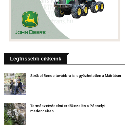
Legfrissebb cikkeink
Strúbel Bence továbbra is legyőzhetetlen a Mátrában
Természetvédelmi erdőkezelés a Pécselyi-
medencében