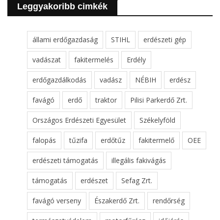
Leggyakoribb cimkék
állami erdőgazdaság
STIHL
erdészeti gép
vadászat
fakitermelés
Erdély
erdőgazdálkodás
vadász
NÉBIH
erdész
favágó
erdő
traktor
Pilisi Parkerdő Zrt.
Országos Erdészeti Egyesület
Székelyföld
falopás
tűzifa
erdőtűz
fakitermelő
OEE
erdészeti támogatás
illegális fakivágás
támogatás
erdészet
Sefag Zrt.
favágó verseny
Északerdő Zrt.
rendőrség