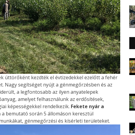
 úttörőként kezdték el évtizedekkel ezelőtt a fehér
ét. Nagy segítséget nyújt a génmegőrzésben és az
iderült, a legfontosabb az ilyen anyatelepek
tóanyag, amelyet felhasználunk az erdősítések,
ógiai képességekkel rendelkezik.
Fekete nyár a
 a bemutató során 5 állomáson keresztül
munkákat, génmegőrzési és kísérleti területeket.