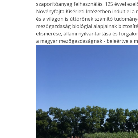
szaporítóanyag felhasználás. 125 évvel eze
Növényfajta Kísérleti Intézetben indult el 
és a világon is úttörőnek számító tudomá
mezőgazdaság biológiai alapjainak biztosíték
elismerése, állami nyilvántartása és forgalo
a magyar mezőgazdaságnak - beleértve a m