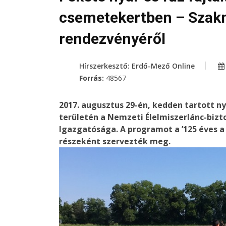
csemetekertben – Szak
rendezvényéről
Hírszerkesztő: Erdő-Mező Online
Forrás:
48567
2017. augusztus 29-én, kedden tartott n
területén a Nemzeti Élelmiszerlánc-bizt
Igazgatósága. A programot a ’125 éves a
részeként szervezték meg.