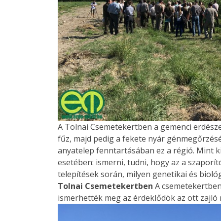
A Tolnai Csemetekertben a gemenci erdészek
fűz, majd pedig a fekete nyár génmegőrzés
anyatelep fenntartásában ez a régió. Mint k
esetében: ismerni, tudni, hogy az a szaporí
telepítések során, milyen genetikai és biol
Tolnai Csemetekertben
A csemetekertben
ismerhették meg az érdeklődök az ott zajló 