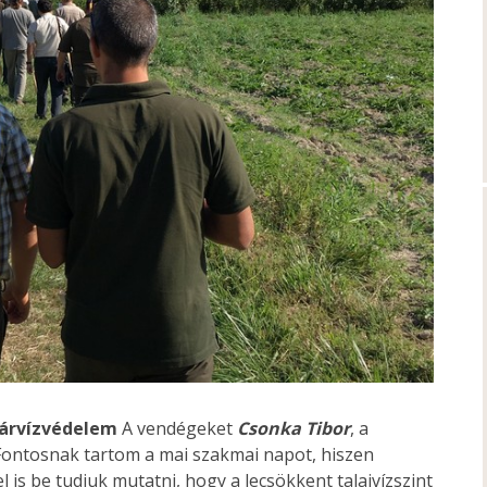
 árvízvédelem
A vendégeket
Csonka Tibor
, a
Fontosnak tartom a mai szakmai napot, hiszen
 is be tudjuk mutatni, hogy a lecsökkent talajvízszint