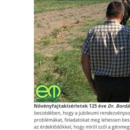
Növényfajtakísérletek 125 éve
Dr. Bordá
beszédében, hogy a jubileumi rendezvénysor
problémákat, feladatokat meg lehessen besz
az érdeklődőkkel, hogy miről szól a génmegőr