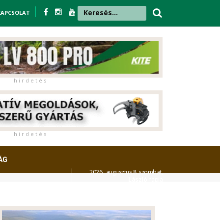
KAPCSOLAT
h i r d e t é s
h i r d e t é s
ÁG
2026. augusztus 8. szombat,
László
napja