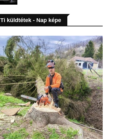
Ti küldtétek - Nap képe