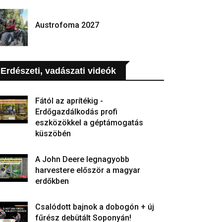
Austrofoma 2027
Erdészeti, vadászati videók
Fától az aprítékig -
Erdőgazdálkodás profi
eszközökkel a géptámogatás
küszöbén
A John Deere legnagyobb
harvestere először a magyar
erdőkben
Csalódott bajnok a dobogón + új
fűrész debütált Soponyán!