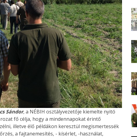
cs Sándor
, a NÉBIH osztályvezetője kiemelte nyitó
ozat fő célja, hogy a mindennapokat érintő
élni, illetve élő példákon keresztül megismertessék
zés, a fajtanemesítés, - kísérlet, -használat,