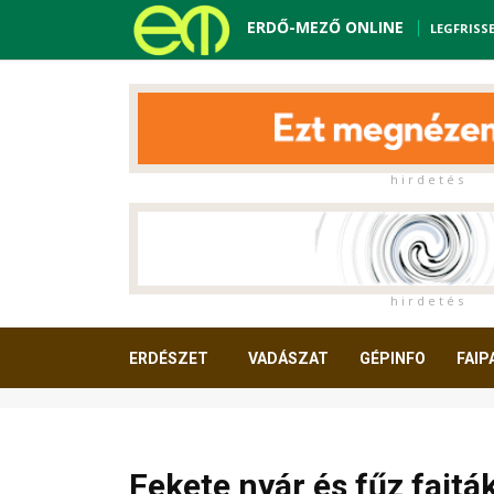
ERDŐ-MEZŐ ONLINE
LEGFRISS
h i r d e t é s
h i r d e t é s
ERDÉSZET
VADÁSZAT
GÉPINFO
FAIP
OLVASNIVALÓ
Fekete nyár és fűz faj