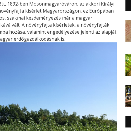
lőtt, 1892-ben Mosonmagyaróváron, az akkori Királyi
a növényfajta kísérlet Magyarországon, ez Európában
nyos, szakmai kezdeményezés már a magyar
ává vált. A növényfajta kísérletek, a növényfajták
mba hozása, valamint engedélyezése jelenti az alapját
agyar erdőgazdálkodásnak is.