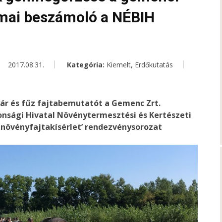
mai beszámoló a NÉBIH
,
2017.08.31.
Kategória:
Kiemelt
Erdőkutatás
yár és fűz fajtabemutatót a Gemenc Zrt.
onsági Hivatal Növénytermesztési és Kertészeti
 növényfajtakísérlet’ rendezvénysorozat