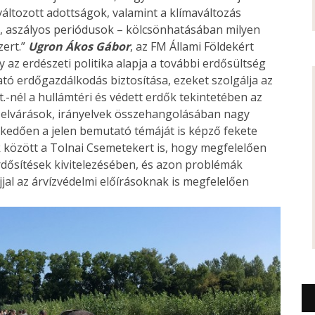
áltozott adottságok, valamint a klímaváltozás
, aszályos periódusok – kölcsönhatásában milyen
zert.”
Ugron Ákos Gábor
, az FM Állami Földekért
y az erdészeti politika alapja a további erdősültség
tó erdőgazdálkodás biztosítása, ezeket szolgálja az
.-nél a hullámtéri és védett erdők tekintetében az
i elvárások, irányelvek összehangolásában nagy
lkedően a jelen bemutató témáját is képző fekete
k között a Tolnai Csemetekert is, hogy megfelelően
erdősítések kivitelezésében, és azon problémák
al az árvízvédelmi előírásoknak is megfelelően