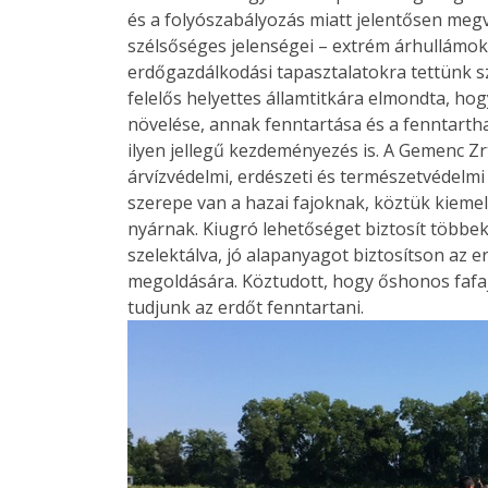
és a folyószabályozás miatt jelentősen megv
szélsőséges jelenségei – extrém árhullámok
erdőgazdálkodási tapasztalatokra tettünk s
felelős helyettes államtitkára elmondta, hog
növelése, annak fenntartása és a fenntartha
ilyen jellegű kezdeményezés is. A Gemenc Zrt
árvízvédelmi, erdészeti és természetvédelm
szerepe van a hazai fajoknak, köztük kieme
nyárnak. Kiugró lehetőséget biztosít többe
szelektálva, jó alapanyagot biztosítson az 
megoldására. Köztudott, hogy őshonos fafajj
tudjunk az erdőt fenntartani.