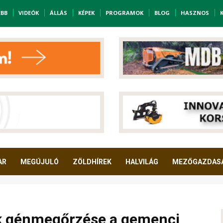
EBB
VIDEÓK
ÁLLÁS
KÉPEK
PROGRAMOK
BLOG
HASZNOS
AR
MEGÚJULÓ
ZÖLDHÍREK
HALVILÁG
MEZŐGAZDAS
ták génmegőrzése a gemenci