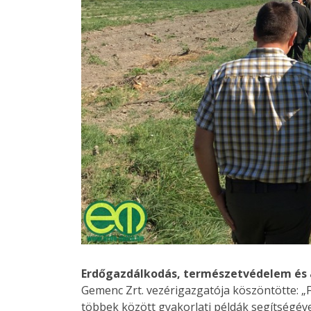
Erdőgazdálkodás, természetvédelem és
Gemenc Zrt. vezérigazgatója köszöntötte: „
többek között gyakorlati példák segítségével