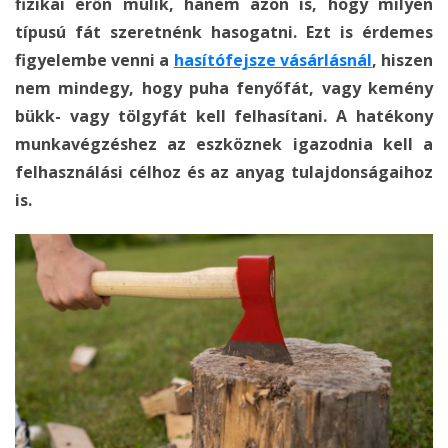
fizikai erőn múlik, hanem azon is, hogy milyen
típusú fát szeretnénk hasogatni. Ezt is érdemes
figyelembe venni a
hasítófejsze vásárlásnál
, hiszen
nem mindegy, hogy puha fenyőfát, vagy kemény
bükk- vagy tölgyfát kell felhasítani. A hatékony
munkavégzéshez az eszköznek igazodnia kell a
felhasználási célhoz és az anyag tulajdonságaihoz
is.