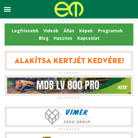
Legfrissebb
Videók
Állás
Képek
Programok
Blog
Hasznos
Kapcsolat
h i r d e t é s
h i r d e t é s
h i r d e t é s