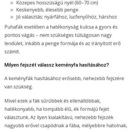
Közepes hosszúságú nyél (60–70 cm)
Keskenyebb, élesebb penge
Jó választás: nyárfához, lucfenyőhöz, hárshoz
Puhafák esetében a hatékonyság kulcsa a gyors és
pontos vágás – nem szükséges túlságosan nagy
lendület, inkább a penge formája és az irányított erő
számít.
Milyen fejszét válassz keményfa hasításához?
A keményfák hasításához erősebb, nehezebb fejszére
van szükség.
Mivel ezek a fák sűrűbbek és ellenállóbbak,
hatékonyabb, ha tompább élű, ék formájú fejet
választunk. Az ilyen kialakítású, nehezebb fejszék
nagyobb erővel csapódnak a fába, mélyebbre hatolnak,