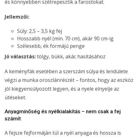
és könnyebben szétrepesztik a farostokat.
Jellemzői:
Súly: 2,5 – 3,5 kg fej
Hosszabb nyél (min. 70 cm), akár 90 cm-ig
Szélesebb, ék formájú penge
Jó választás:
tölgy, bükk, akác hasításához
A keményfák esetében a szerszám súlya és lendülete
végzi a munka oroszlánrészét – fontos, hogy az eszköz
jól kiegyensúlyozott legyen, és a nyele elnyelje az
ütéseket.
Anyagminőség és nyélkialakítás – nem csak a fej
számít
A fejsze fejformáján túl a nyél anyaga és hossza is