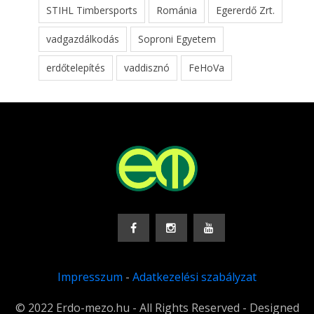
STIHL Timbersports
Románia
Egererdő Zrt.
vadgazdálkodás
Soproni Egyetem
erdőtelepítés
vaddisznó
FeHoVa
Impresszum
-
Adatkezelési szabályzat
© 2022 Erdo-mezo.hu - All Rights Reserved - Designed