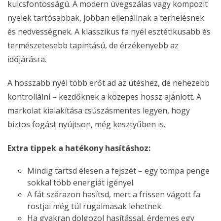
kulcsfontosságú. A modern üvegszálas vagy kompozit
nyelek tartósabbak, jobban ellenállnak a terhelésnek
és nedvességnek. A klasszikus fa nyél esztétikusabb és
természetesebb tapintású, de érzékenyebb az
időjárásra.
A hosszabb nyél több erőt ad az ütéshez, de nehezebb
kontrollálni – kezdőknek a közepes hossz ajánlott. A
markolat kialakítása csúszásmentes legyen, hogy
biztos fogást nyújtson, még kesztyűben is.
Extra tippek a hatékony hasításhoz:
Mindig tartsd élesen a fejszét – egy tompa penge
sokkal több energiát igényel.
A fát szárazon hasítsd, mert a frissen vágott fa
rostjai még túl rugalmasak lehetnek.
Ha gyakran dolgozol hasítással, érdemes egy