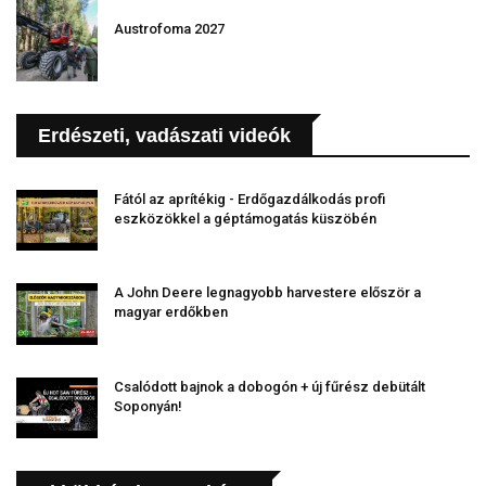
Austrofoma 2027
Erdészeti, vadászati videók
Fától az aprítékig - Erdőgazdálkodás profi
eszközökkel a géptámogatás küszöbén
A John Deere legnagyobb harvestere először a
magyar erdőkben
Csalódott bajnok a dobogón + új fűrész debütált
Soponyán!