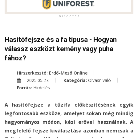
h i r d e t é s
Hasítófejsze és a fa típusa - Hogyan
válassz eszközt kemény vagy puha
fához?
Hírszerkesztő: Erdő-Mező Online
2025.05.27.
Kategória:
Olvasnivaló
Forrás:
Hirdetés
A hasítófejsze a tűzifa előkészítésének egyik
legfontosabb eszköze, amelyet sokan még mindig
hagyományos módon, kézi erővel használnak. A
megfelelő fejsze kiválasztása azonban nemcsak a