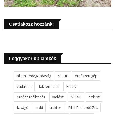
Csatlakozz hozzánk!
Leggyakoribb cimkék
állami erdőgazdaság
STIHL
erdészeti gép
vadászat
fakitermelés
Erdély
erdőgazdálkodás
vadász
NÉBIH
erdész
favágó
erdő
traktor
Pilisi Parkerdő Zrt.