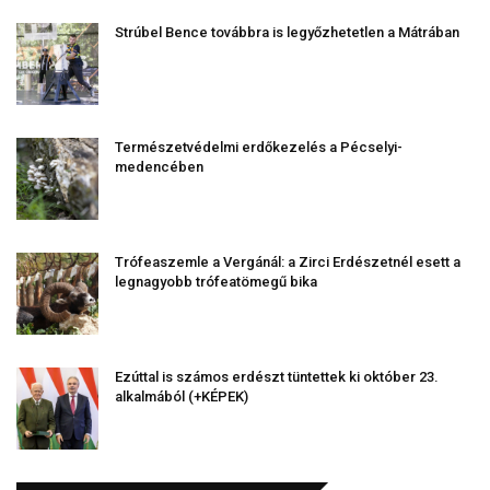
Strúbel Bence továbbra is legyőzhetetlen a Mátrában
Természetvédelmi erdőkezelés a Pécselyi-
medencében
Trófeaszemle a Vergánál: a Zirci Erdészetnél esett a
legnagyobb trófeatömegű bika
Ezúttal is számos erdészt tüntettek ki október 23.
alkalmából (+KÉPEK)