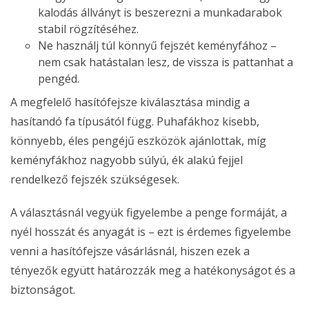
kalodás állványt is beszerezni a munkadarabok
stabil rögzítéséhez.
Ne használj túl könnyű fejszét keményfához –
nem csak hatástalan lesz, de vissza is pattanhat a
pengéd.
A megfelelő hasítófejsze kiválasztása mindig a
hasítandó fa típusától függ. Puhafákhoz kisebb,
könnyebb, éles pengéjű eszközök ajánlottak, míg
keményfákhoz nagyobb súlyú, ék alakú fejjel
rendelkező fejszék szükségesek.
A választásnál vegyük figyelembe a penge formáját, a
nyél hosszát és anyagát is – ezt is érdemes figyelembe
venni a hasítófejsze vásárlásnál, hiszen ezek a
tényezők együtt határozzák meg a hatékonyságot és a
biztonságot.