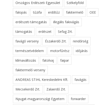
Országos Erdészeti Egyesület
Székelyföld
falopás
tűzifa
erdőtűz
fakitermelő
OEE
erdészeti támogatás
illegális fakivágás
támogatás
erdészet
Sefag Zrt.
favágó verseny
Északerdő Zrt.
rendőrség
természetvédelem
motorfűrész
időjárás
klímaváltozás
fatolvaj
faipar
fakitermelő verseny
ANDREAS STIHL Kereskedelmi Kft.
favágás
Mecsekerdő Zrt.
Zalaerdő Zrt.
Nyugat-magyarországi Egyetem
forwarder