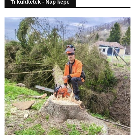
Ti küldtétek - Nap képe