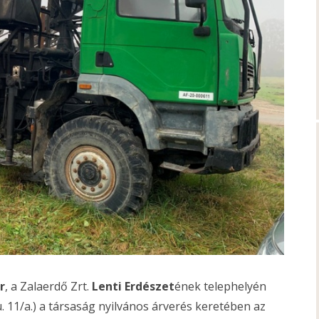
r
, a Zalaerdő Zrt.
Lenti Erdészet
ének telephelyén
u. 11/a.) a társaság nyilvános árverés keretében az