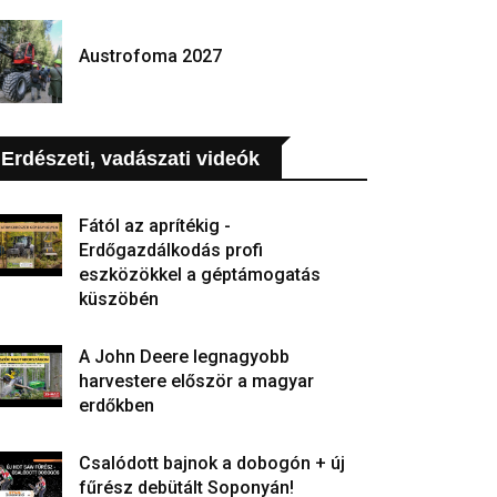
Austrofoma 2027
Erdészeti, vadászati videók
Fától az aprítékig -
Erdőgazdálkodás profi
eszközökkel a géptámogatás
küszöbén
A John Deere legnagyobb
harvestere először a magyar
erdőkben
Csalódott bajnok a dobogón + új
fűrész debütált Soponyán!