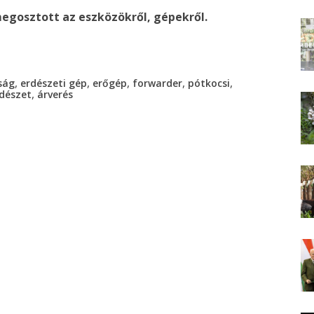
egosztott az eszközökről, gépekről.
,
,
,
,
,
ság
erdészeti gép
erőgép
forwarder
pótkocsi
,
dészet
árverés