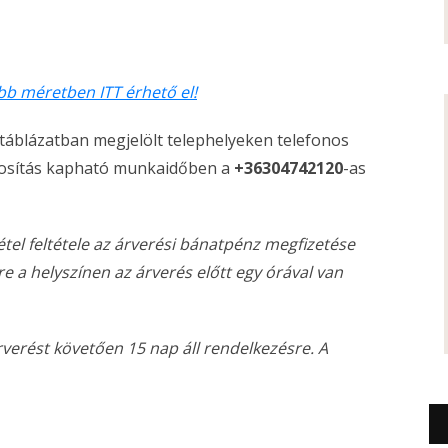
bb méretben ITT érhető el!
táblázatban megjelölt telephelyeken telefonos
ágosítás kapható munkaidőben a
+36304742120
-as
vétel feltétele az árverési bánatpénz megfizetése
re a helyszínen az árverés előtt egy órával van
rverést követően 15 nap áll rendelkezésre. A