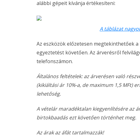
alábbi gépeit kívánja értékesíteni:
A táblázat nagyo
Az eszközök előzetesen megtekinthetőek a 
egyeztetést követően. Az árverésről felvil
telefonszámon.
Általános feltételek: az árverésen való rész
(kikiáltási ár 10%-a, de maximum 1,5 MFt) er
lehetőség.
A vételár maradéktalan kiegyenlítésére az á
birtokbaadás ezt követően történhet meg.
Az árak az áfát tartalmazzák!