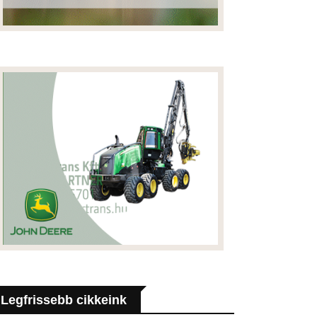
Legfrissebb cikkeink