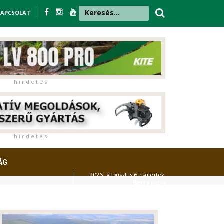
KAPCSOLAT
h i r d e t é s
h i r d e t é s
ÁG
2026. augusztus 6. csütörtök,
Berta
napja