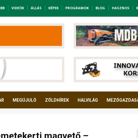
EBB
VIDEÓK
ÁLLÁS
KÉPEK
PROGRAMOK
BLOG
HASZNOS
AR
MEGÚJULÓ
ZÖLDHÍREK
HALVILÁG
MEZŐGAZDAS
emetekerti magvető –