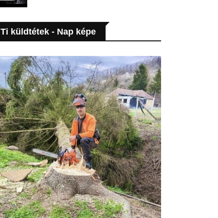
Ti küldtétek - Nap képe