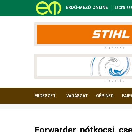
ERDŐ-MEZŐ ONLINE
LEGFRISS
h i r d e t é s
h i r d e t é s
ERDÉSZET
VADÁSZAT
GÉPINFO
FAIP
OLVASNIVALÓ
Forwarder, pótkocsi, cs