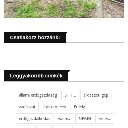
Csatlakozz hozzánk!
Leggyakoribb cimkék
állami erdőgazdaság
STIHL
erdészeti gép
vadászat
fakitermelés
Erdély
erdőgazdálkodás
vadász
NÉBIH
erdész