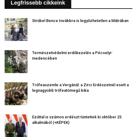
Legfrissebb cikkeink
Strúbel Bence továbbra is legyőzhetetlen a Mátrában
Természetvédelmi erdőkezelés a Pécselyi-
medencében
Trófeaszemle a Vergánál: a Zirci Erdészetnél esett a
legnagyobb trófeatömegű bika
Ezúttal is számos erdészt tüntettek ki október 23.
alkalmából (+KÉPEK)