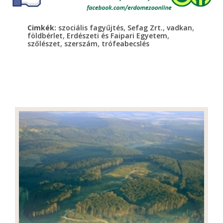
,
,
,
Cimkék:
szociális fagyűjtés
Sefag Zrt.
vadkan
,
,
földbérlet
Erdészeti és Faipari Egyetem
,
,
szőlészet
szerszám
trófeabecslés