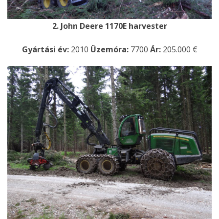
2. John Deere 1170E harvester
Gyártási év:
2010
Üzemóra:
7700
Ár:
205.000 €