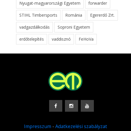
Nyugat-magyarországi Egyetem
forwarder
STIHL Timbersports
Románia
Egererdő Zrt.
vadgazdálkodás
Soproni Egyetem
erdőtelepítés
vaddisznó
FeHoVa
Impresszum
-
Adatkezelési szabályzat