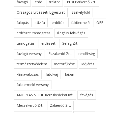
favágó
erdő
traktor
Pilisi Parkerdő Zrt.
Országos Erdészeti Egyesület
Székelyföld
falopás
tűzifa
erdőtűz
fakitermelő
OEE
erdészeti támogatás
illegális fakivágás
támogatás
erdészet
Sefag Zrt.
favágó verseny
Északerdő Zrt.
rendőrség
természetvédelem
motorfűrész
időjárás
klímaváltozás
fatolvaj
faipar
fakitermelő verseny
ANDREAS STIHL Kereskedelmi Kft.
favágás
Mecsekerdő Zrt.
Zalaerdő Zrt.