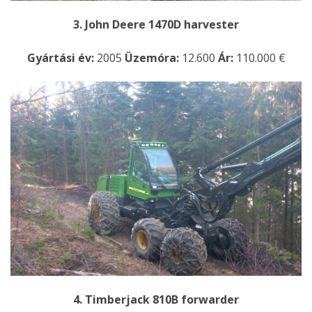
3. John Deere 1470D harvester
Gyártási év:
2005
Üzemóra:
12.600
Ár:
110.000 €
4. Timberjack 810B forwarder