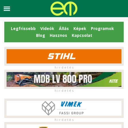
Legfrissebb
Videók
Állás
Képek
Programok
Blog
Hasznos
Kapcsolat
h i r d e t é s
h i r d e t é s
h i r d e t é s