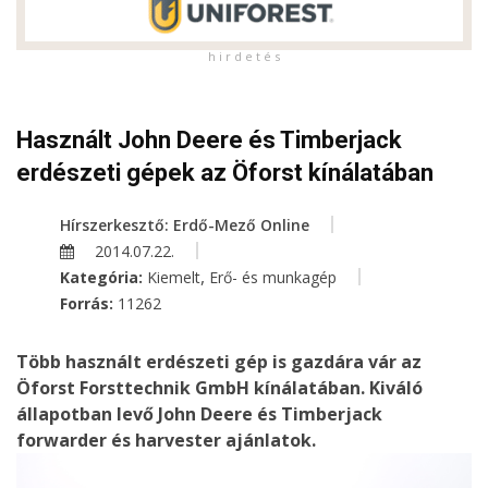
h i r d e t é s
Használt John Deere és Timberjack
erdészeti gépek az Öforst kínálatában
Hírszerkesztő: Erdő-Mező Online
2014.07.22.
,
Kategória:
Kiemelt
Erő- és munkagép
Forrás:
11262
Több használt erdészeti gép is gazdára vár az
Öforst Forsttechnik GmbH kínálatában. Kiváló
állapotban levő John Deere és Timberjack
forwarder és harvester ajánlatok.