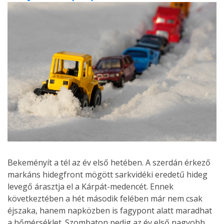
Bekeményít a tél az év első hetében. A szerdán érkező
markáns hidegfront mögött sarkvidéki eredetű hideg
levegő árasztja el a Kárpát-medencét. Ennek
következtében a hét második felében már nem csak
éjszaka, hanem napközben is fagypont alatt maradhat
a hőmérséklet. Szombaton pedig az év első nagyobb