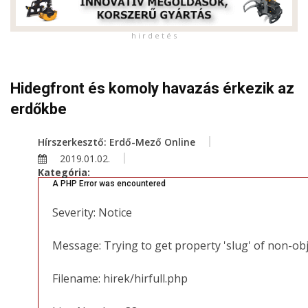
h i r d e t é s
Hidegfront és komoly havazás érkezik az
erdőkbe
Hírszerkesztő: Erdő-Mező Online
2019.01.02.
Kategória:
A PHP Error was encountered
Severity: Notice
Message: Trying to get property 'slug' of non-ob
Filename: hirek/hirfull.php