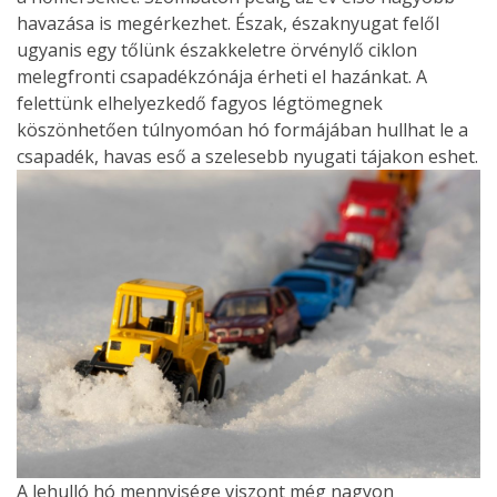
havazása is megérkezhet. Észak, északnyugat felől
ugyanis egy tőlünk északkeletre örvénylő ciklon
melegfronti csapadékzónája érheti el hazánkat. A
felettünk elhelyezkedő fagyos légtömegnek
köszönhetően túlnyomóan hó formájában hullhat le a
csapadék, havas eső a szelesebb nyugati tájakon eshet.
A lehulló hó mennyisége viszont még nagyon