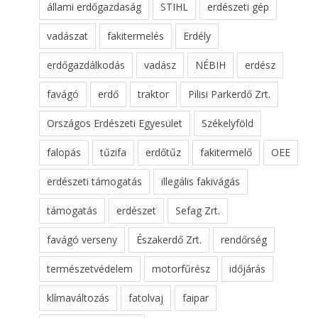
állami erdőgazdaság
STIHL
erdészeti gép
vadászat
fakitermelés
Erdély
erdőgazdálkodás
vadász
NÉBIH
erdész
favágó
erdő
traktor
Pilisi Parkerdő Zrt.
Országos Erdészeti Egyesület
Székelyföld
falopás
tűzifa
erdőtűz
fakitermelő
OEE
erdészeti támogatás
illegális fakivágás
támogatás
erdészet
Sefag Zrt.
favágó verseny
Északerdő Zrt.
rendőrség
természetvédelem
motorfűrész
időjárás
klímaváltozás
fatolvaj
faipar