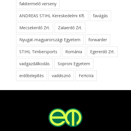
fakitermelő verseny
ANDREAS STIHL Kereskedelmi Kft.
favágás
Mecsekerdő Zrt.
Zalaerdő Zrt.
Nyugat-magyarországi Egyetem
forwarder
STIHL Timbersports
Románia
Egererdő Zrt.
vadgazdálkodás
Soproni Egyetem
erdőtelepítés
vaddisznó
FeHoVa