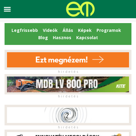
Legfrissebb
Videók
Állás
Képek
Programok
Blog
Hasznos
Kapcsolat
h i r d e t é s
h i r d e t é s
h i r d e t é s