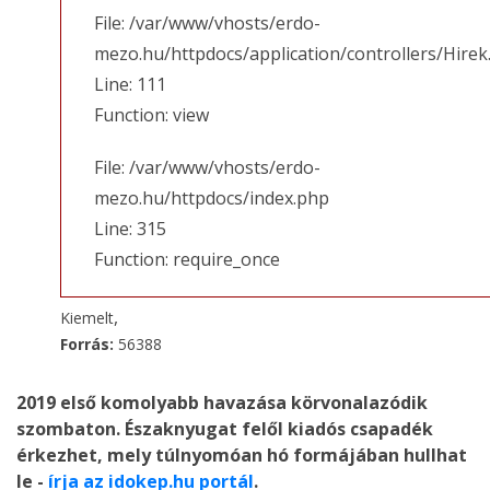
File: /var/www/vhosts/erdo-
mezo.hu/httpdocs/application/controllers/Hirek
Line: 111
Function: view
File: /var/www/vhosts/erdo-
mezo.hu/httpdocs/index.php
Line: 315
Function: require_once
,
Kiemelt
Forrás:
56388
2019 első komolyabb havazása körvonalazódik
szombaton. Északnyugat felől kiadós csapadék
érkezhet, mely túlnyomóan hó formájában hullhat
le -
írja az idokep.hu portál
.