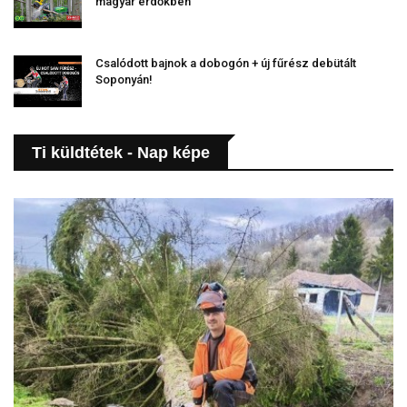
magyar erdőkben
Csalódott bajnok a dobogón + új fűrész debütált
Soponyán!
Ti küldtétek - Nap képe