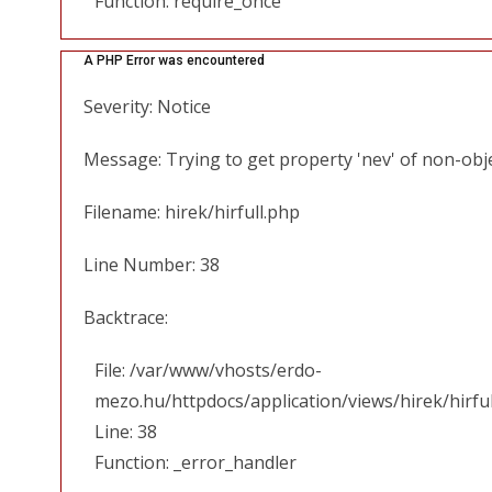
Function: require_once
A PHP Error was encountered
Severity: Notice
Message: Trying to get property 'nev' of non-obj
Filename: hirek/hirfull.php
Line Number: 38
Backtrace:
File: /var/www/vhosts/erdo-
mezo.hu/httpdocs/application/views/hirek/hirfu
Line: 38
Function: _error_handler