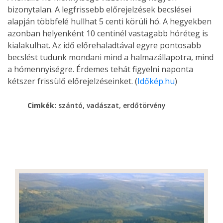
bizonytalan. A legfrissebb előrejelzések becslései
alapján többfelé hullhat 5 centi körüli hó. A hegyekben
azonban helyenként 10 centinél vastagabb hóréteg is
kialakulhat. Az idő előrehaladtával egyre pontosabb
becslést tudunk mondani mind a halmazállapotra, mind
a hómennyiségre. Érdemes tehát figyelni naponta
kétszer frissülő előrejelzéseinket. (
Időkép.hu
)
,
,
Cimkék:
szántó
vadászat
erdőtörvény