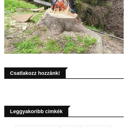
Csatlakozz hozzánk!
Leggyakoribb cimkék